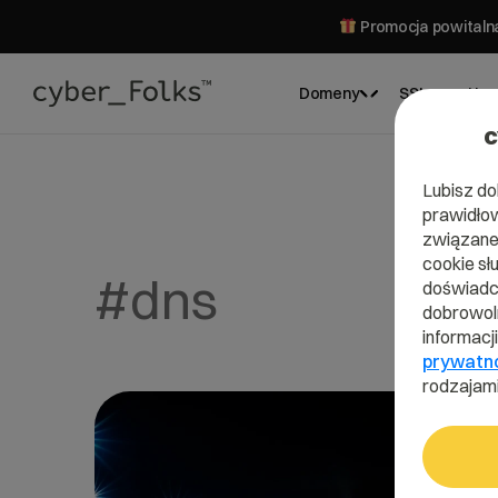
Promocja powitalna
Domeny
SSL
Hos
c
Lubisz do
prawidłow
związane 
cookie sł
#dns
doświadcz
dobrowoln
informacj
prywatn
rodzajami