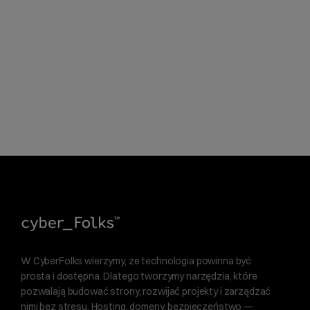
W CyberFolks wierzymy, że technologia powinna być
prosta i dostępna. Dlatego tworzymy narzędzia, które
pozwalają budować strony, rozwijać projekty i zarządzać
nimi bez stresu. Hosting, domeny, bezpieczeństwo —