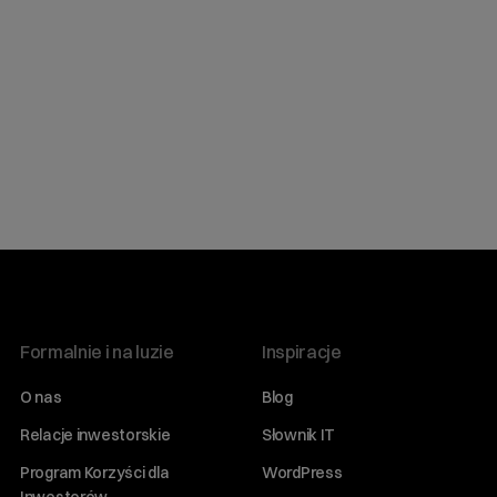
Formalnie i na luzie
Inspiracje
O nas
Blog
Relacje inwestorskie
Słownik IT
Program Korzyści dla
WordPress