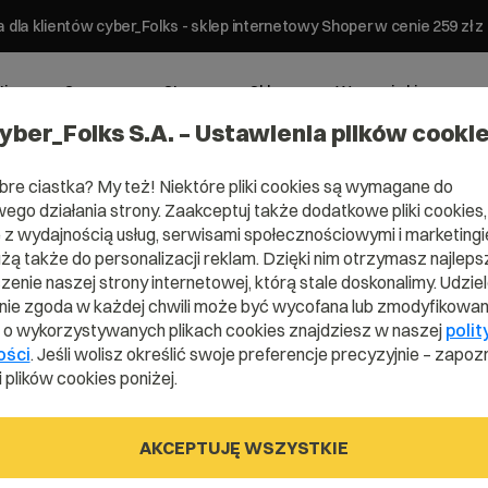
 dla klientów cyber_Folks - sklep internetowy Shoper w cenie 259 z
ting
Serwery
Strony
Sklepy
Wsparcie biznesowe
yber_Folks S.A. – Ustawienia plików cooki
bre ciastka? My też! Niektóre pliki cookies są wymagane do
ego działania strony. Zaakceptuj także dodatkowe pliki cookies,
z wydajnością usług, serwisami społecznościowymi i marketingie
użą także do personalizacji reklam. Dzięki nim otrzymasz najleps
enie naszej strony internetowej, którą stale doskonalimy. Udzie
ie zgoda w każdej chwili może być wycofana lub zmodyfikowan
i o wykorzystywanych plikach cookies znajdziesz w naszej
polit
ości
. Jeśli wolisz określić swoje preferencje precyzyjnie – zapozn
 plików cookies poniżej.
AKCEPTUJĘ WSZYSTKIE