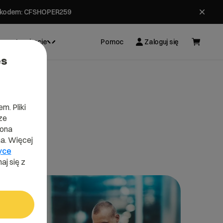
ł z kodem: CFSHOPER259
Inspiracje
Pomoc
Zaloguj się
es
m. Pliki
ze
lona
a. Więcej
yce
aj się z