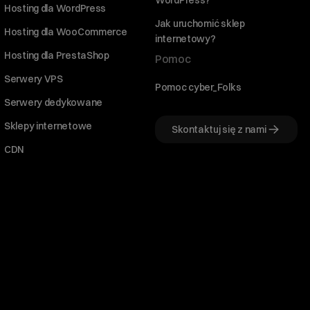
WordPress?
Hosting dla WordPress
Jak uruchomić sklep
Hosting dla WooCommerce
internetowy?
Hosting dla PrestaShop
Pomoc
Serwery VPS
Pomoc cyber_Folks
Serwery dedykowane
Sklepy internetowe
Skontaktuj się z nami
CDN
Witaj! Jestem robo_Folks.
W czym mogę pomóc?
Kliknij kafelek albo napisz wiadomość
— znajdziemy rozwiązanie