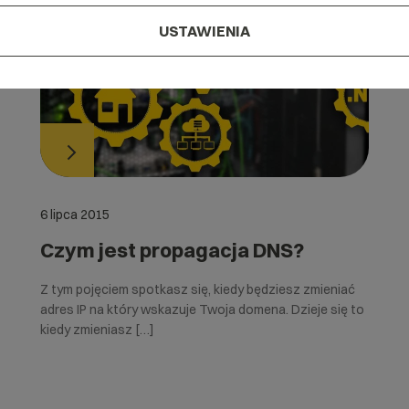
USTAWIENIA
6 lipca 2015
Czym jest propagacja DNS?
Z tym pojęciem spotkasz się, kiedy będziesz zmieniać
adres IP na który wskazuje Twoja domena. Dzieje się to
kiedy zmieniasz […]