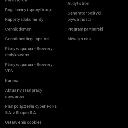
Inwestorów
Audyt stron
Regulaminy i specyfikacje
Generator polityki
Raporty i dokumenty
prywatności
Cennik domen
Program partnerski
Cennik hostingu, vps, ssl
Mówią o nas
Plany wsparcia – Serwery
dedykowane
Plany wsparcia – Serwery
VPS
Kariera
Aktualny stan pracy
serwerów
Plan połączenia cyber_Folks
S.A. z Shoper S.A.
Ustawienia cookies