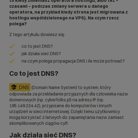
to kiedy zmieniasz operatora hostingu, albo też –
czasami – podczas zmiany serwera u danego
operatora, na przykład kiedy strona jest migrowana z
hostingu współdzielonego na VPS). Na czym rzecz
polega?
Z tego artykułu dowiesz się:
co to jest DNS?
jak działa sieć DNS?
na czym polega propagacja DNS i ile może potrwać?
Co to jest DNS?
DNS
(Domain Name System) to system, który
odpowiada za przekładanie przyjaznych dla człowieka nazw
domenowych (np. cyberfolks.pl) na adresy IP (np.
195.149.224.42), przypisane do komputerów i innych
urządzeń w sieci internetowej. Dzięki temu użytkownicy
mogą korzystać z łatwych do zapamiętania nazw zamiast
skomplikowanych ciągów cyfr.
Jak działa sieć DNS?