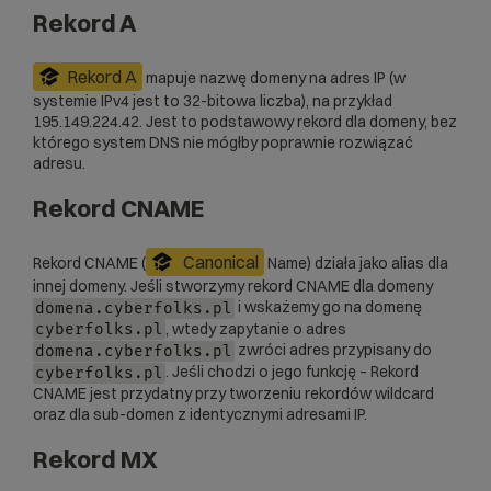
Rekord A
Rekord A
mapuje nazwę domeny na adres IP (w
systemie IPv4 jest to 32-bitowa liczba), na przykład
195.149.224.42. Jest to podstawowy rekord dla domeny, bez
którego system DNS nie mógłby poprawnie rozwiązać
adresu.
Rekord CNAME
Canonical
Rekord CNAME (
Name) działa jako alias dla
innej domeny. Jeśli stworzymy rekord CNAME dla domeny
i wskażemy go na domenę
domena.cyberfolks.pl
, wtedy zapytanie o adres
cyberfolks.pl
zwróci adres przypisany do
domena.cyberfolks.pl
. Jeśli chodzi o jego funkcję – Rekord
cyberfolks.pl
CNAME jest przydatny przy tworzeniu rekordów wildcard
oraz dla sub-domen z identycznymi adresami IP.
Rekord MX