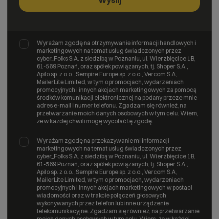
Wyrażam zgodę na otrzymywanie informacji handlowych i
marketingowych na temat usług świadczonych przez
cyber_Folks S.A. z siedzibą w Poznaniu, ul. Wierzbięcice 1B,
61-569 Poznań, oraz spółek powiązanych, tj. Shoper S.A.,
Apilo sp. z o.o., Sempire Europe sp. z o.o., Vercom S.A,
MailerLite Limited, w tym o promocjach, wydarzeniach
promocyjnych i innych akcjach marketingowych za pomocą
środków komunikacji elektronicznej na podany przeze mnie
adres e-mail i numer telefonu. Zgadzam się również, na
przetwarzanie moich danych osobowych w tym celu. Wiem,
że w każdej chwili mogę wycofać tę zgodę.
Wyrażam zgodę na przekazywanie mi informacji
marketingowych na temat usług świadczonych przez
cyber_Folks S.A. z siedzibą w Poznaniu, ul. Wierzbięcice 1B,
61-569 Poznań, oraz spółek powiązanych, tj. Shoper S.A.,
Apilo sp. z o.o., Sempire Europe sp. z o.o., Vercom S.A,
MailerLite Limited, w tym o promocjach, wydarzeniach
promocyjnych i innych akcjach marketingowych w postaci
wiadomości oraz w trakcie połączeń głosowych
wykonywanych przez telefon lub inne urządzenie
telekomunikacyjne. Zgadzam się również, na przetwarzanie
moich danych osobowych w tym celu. Wiem, że w każdej