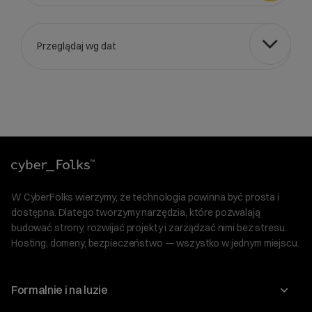
Przeglądaj wg dat
Wybierz gotową listę. Użyj spacji, aby otworzyć.
Naciśnij spację, aby otworzyć listę, klawisze strzałek, aby nawi
W CyberFolks wierzymy, że technologia powinna być prosta i
dostępna. Dlatego tworzymy narzędzia, które pozwalają
budować strony, rozwijać projekty i zarządzać nimi bez stresu.
Hosting, domeny, bezpieczeństwo — wszystko w jednym miejscu.
Formalnie i na luzie