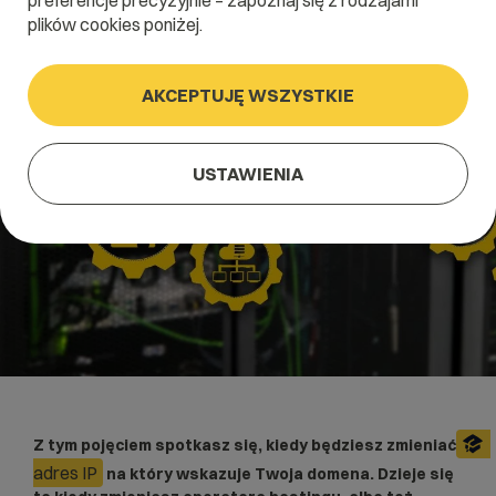
preferencje precyzyjnie – zapoznaj się z rodzajami
plików cookies poniżej.
AKCEPTUJĘ WSZYSTKIE
USTAWIENIA
Z tym pojęciem spotkasz się, kiedy będziesz zmieniać
adres IP
na który wskazuje Twoja domena. Dzieje się