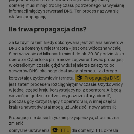
domenę, musi minąć trochę czasu potrzebnego na wymianę
informacji między serwerami DNS. Ten proces nazywa się
właśnie propagacją.
Ile trwa propagacja dns?
Za każdym razem, kiedy dokonywana jest zmiana serwerów
DNS dla domeny u rejestratora – jest ona widoczna w całej
Sieci w czasie od kilkunastu minut do ok. 20-30 godzin. Jako
operator Cyberfolks.pl nie może zagwarantować propagacji
w określonym czasie, gdyż w dużej mierze zależy to od
serwerów DNS lokalnego dostawcy internetu, z którego
Propagacja DNS
korzystają użytkownicy internetu.
jest zatem procesem rozciągniętym w czasie. Użytkownicy
w jednej części kraju, korzystający np. z operatora A, będą
widzieć po godzinie od zmiany jeszcze stary adres IP,
podczas gdy korzystający z operatora B, w innej części
kraju (a nawet świata) mogą już „widzieć” nowy adres IP.
Propagacji nie da się fizycznie przyspieszyć, choć można
zmienić
TTL
domyślne ustawienia
dla domeny. TTL określa