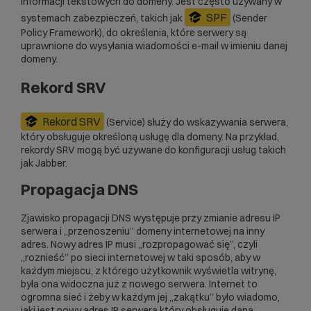
informacji tekstowych do domeny. Jest często używany w
SPF
systemach zabezpieczeń, takich jak
(Sender
Policy Framework), do określenia, które serwery są
uprawnione do wysyłania wiadomości e-mail w imieniu danej
domeny.
Rekord SRV
Rekord SRV
(Service) służy do wskazywania serwera,
który obsługuje określoną usługę dla domeny. Na przykład,
rekordy SRV mogą być używane do konfiguracji usług takich
jak Jabber.
Propagacja DNS
Zjawisko propagacji DNS występuje przy zmianie adresu IP
serwera i „przenoszeniu”
domeny internetowej
na inny
adres. Nowy adres IP musi „rozpropagować się”, czyli
„roznieść” po sieci internetowej w taki sposób, aby w
każdym miejscu, z którego użytkownik wyświetla witrynę,
była ona widoczna już z nowego serwera. Internet to
ogromna sieć i żeby w każdym jej „zakątku” było wiadomo,
jaki jest nowy adres IP serwera który obsługuje daną