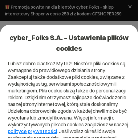
Promocja powitalna dla klientów cyber_Folks - sklep
internetowy Shoper w cenie 259 zł z kodem: CFSHOPER259
cyber_Folks S.A. – Ustawienia plików
cookies
Lubisz dobre ciastka? My też! Niektóre pliki cookies są
Domeny
wymagane do prawidłowego działania strony.
Czym jest propagacja DNS?
Zaakceptuj także dodatkowe pliki cookies, związane z
wydajnością usług, serwisami społecznościowymi i
marketingiem. Pliki cookie służą także do personalizacji
31 stycznia 2025
ok.
4
min
reklam. Dzięki nim otrzymasz najlepsze doświadczenie
naszej strony internetowej, którą stale doskonalimy.
Udzielona dobrowolnie zgoda w każdej chwili może być
wycofana lub zmodyfikowana. Więcej informacji o
wykorzystywanych plikach cookies znajdziesz w naszej
polityce prywatności
. Jeśli wolisz określić swoje