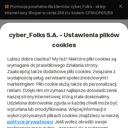
Promocja powitalna dla klientów cyber_Folks - sklep
internetowy Shoper w cenie 259 zł z kodem: CFSHOPER259
cyber_Folks S.A. – Ustawienia plików
cookies
Lubisz dobre ciastka? My też! Niektóre pliki cookies są
Domeny
wymagane do prawidłowego działania strony.
Domena .eu – Europa na
Zaakceptuj także dodatkowe pliki cookies, związane z
wyciągnięcie ręki
wydajnością usług, serwisami społecznościowymi i
marketingiem. Pliki cookie służą także do personalizacji
reklam. Dzięki nim otrzymasz najlepsze doświadczenie
28 lutego 2023
ok.
4
min
naszej strony internetowej, którą stale doskonalimy.
Udzielona dobrowolnie zgoda w każdej chwili może być
wycofana lub zmodyfikowana. Więcej informacji o
wykorzystywanych plikach cookies znajdziesz w naszej
polityce prywatności
. Jeśli wolisz określić swoje