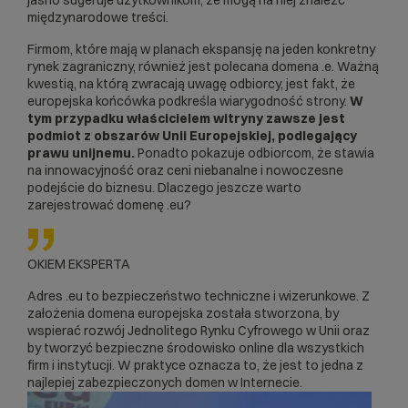
międzynarodowe treści.
Firmom, które mają w planach ekspansję na jeden konkretny
rynek zagraniczny, również jest polecana domena .e. Ważną
kwestią, na którą zwracają uwagę odbiorcy, jest fakt, że
europejska końcówka podkreśla wiarygodność strony.
W
tym przypadku właścicielem witryny zawsze jest
podmiot z obszarów Unii Europejskiej, podlegający
prawu unijnemu.
Ponadto pokazuje odbiorcom, że stawia
na innowacyjność oraz ceni niebanalne i nowoczesne
podejście do biznesu. Dlaczego jeszcze warto
zarejestrować domenę .eu?
OKIEM EKSPERTA
Adres .eu to bezpieczeństwo techniczne i wizerunkowe. Z
założenia domena europejska została stworzona, by
wspierać rozwój Jednolitego Rynku Cyfrowego w Unii oraz
by tworzyć bezpieczne środowisko online dla wszystkich
firm i instytucji. W praktyce oznacza to, że jest to jedna z
najlepiej zabezpieczonych domen w Internecie.