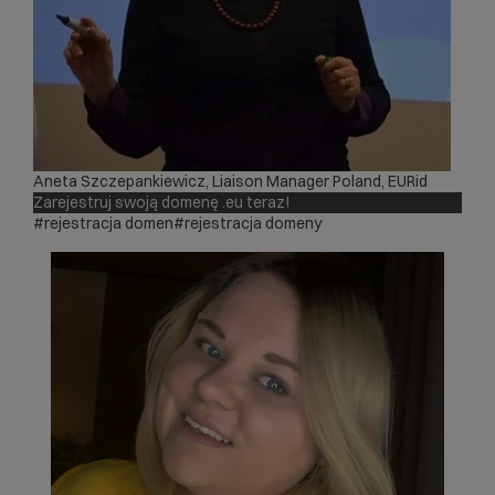
Aneta Szczepankiewicz, Liaison Manager Poland,
EURid
Zarejestru
j swoją domenę .eu teraz!
#rejestracja domen
#rejestracja domeny