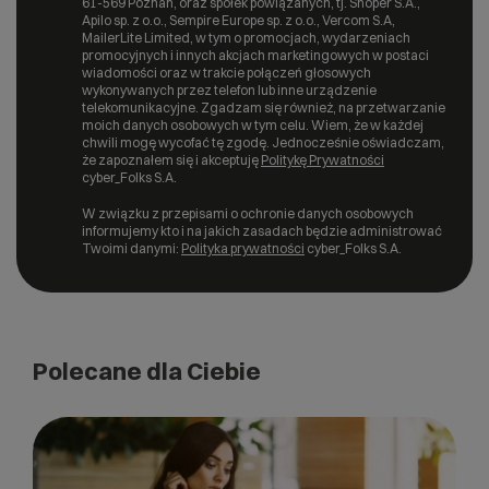
61-569 Poznań, oraz spółek powiązanych, tj. Shoper S.A.,
Apilo sp. z o.o., Sempire Europe sp. z o.o., Vercom S.A,
MailerLite Limited, w tym o promocjach, wydarzeniach
promocyjnych i innych akcjach marketingowych w postaci
wiadomości oraz w trakcie połączeń głosowych
wykonywanych przez telefon lub inne urządzenie
telekomunikacyjne. Zgadzam się również, na przetwarzanie
moich danych osobowych w tym celu. Wiem, że w każdej
chwili mogę wycofać tę zgodę. Jednocześnie oświadczam,
że zapoznałem się i akceptuję
Politykę Prywatności
cyber_Folks S.A.
W związku z przepisami o ochronie danych osobowych
informujemy kto i na jakich zasadach będzie administrować
Twoimi danymi:
Polityka prywatności
cyber_Folks S.A.
Polecane dla Ciebie