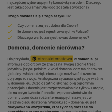
najczęściej wybierającym tę końcówkę narodem. Dlaczego
jest taka popularna? Dla kogo została stworzona?
Czego dowiesz się z tego artykułu?
Czy domena .eu jest dobra dla Ciebie?
Ile domen .eu jest rejestrowanych w Polsce?
Dlaczego warto
zarejestrować domenę
.eu?
Domena, domenie nierówna?
strona internetowa
Dla przykładu,
w
domenie .pl
informuje odbiorców, że znajdą na Twojej stronie treści
jedynie w języku polskim. Z kolei domena .com ma charakter
globalny i właśnie dzięki niemu daje możliwości szeroko
pojętego rozwoju. Analogiczna sytuacja występuje właśnie
w domenie .eu. Dużo ostatnio słychać o jej ogromnym
potencjale. Obecnie jest rozpoznawalna nie tylko w Europie,
ale na całym świecie. Ponadto, w przeciwieństwie do
domeny .com, duża ilość interesujących nazw jest w
dalszym ciągu dostępna. Wnioskując – domena .eu jest
dedykowana wszystkim, którzy chcą dotrzeć do
szerokiego grona odbiorców,
nie ograniczając się tylko