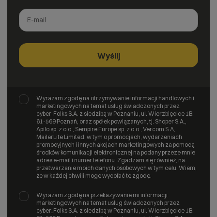
Wyrażam zgodę na otrzymywanie informacji handlowych i
marketingowych na temat usług świadczonych przez
cyber_Folks S.A. z siedzibą w Poznaniu, ul. Wierzbięcice 1B,
61-569 Poznań, oraz spółek powiązanych, tj. Shoper S.A.,
Apilo sp. z o.o., Sempire Europe sp. z o.o., Vercom S.A,
MailerLite Limited, w tym o promocjach, wydarzeniach
promocyjnych i innych akcjach marketingowych za pomocą
środków komunikacji elektronicznej na podany przeze mnie
adres e-mail i numer telefonu. Zgadzam się również, na
przetwarzanie moich danych osobowych w tym celu. Wiem,
że w każdej chwili mogę wycofać tę zgodę.
Wyrażam zgodę na przekazywanie mi informacji
marketingowych na temat usług świadczonych przez
cyber_Folks S.A. z siedzibą w Poznaniu, ul. Wierzbięcice 1B,