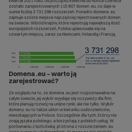
kwartał 2021 roku, od początku kwietnia do końca czerwca
zostało zarejestrowanych 115 807 domen .eu, co daje w
sumie liczbę 3 731 298 rozszerzeń. Ponadto domena .eu
zajmuje szóste miejsce najczęściej rejestrowanych domen
na świecie. Wśród krajów, które rejestrują największą ilość
europejskich rozszerzeń, Polska uplasowała się na
czwartym miejscu, zaraz za Niemcami, Holandią i Francją.
Domena .eu – warto ją
zarejestrować?
Ze względu na to, że domena .eu jest rozpoznawalna na
całym świecie, jej wybór wyydaje się oczywisty dla firm,
które planują rozwój na unijne rynki, ale nie tylko. Wybór
domeny .eu to także ukłon w kierunku cudzoziemców,
mieszkających w Polsce. Szczególnie dla tych, którzy nie
znają języka polskiego, a korzystają z polskich usług. W
porównaniu z końcówką .pl strona z rozszerzeniem .eu
jasno sugeruje użytkownikom, że mogą na niej znaleźć