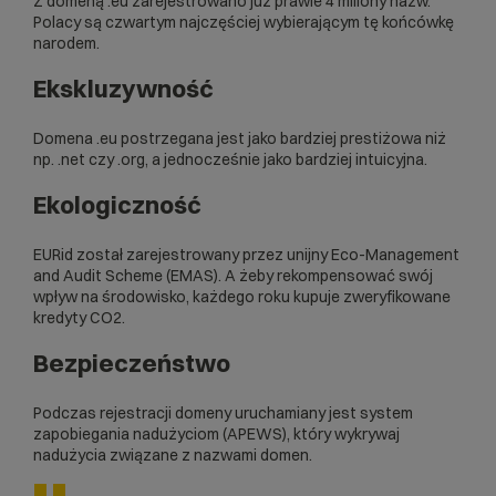
Z domeną .eu zarejestrowano już prawie 4 miliony nazw.
Polacy są czwartym najczęściej wybierającym tę końcówkę
narodem.
Ekskluzywność
Domena .eu postrzegana jest jako bardziej prestiżowa niż
np. .net czy .org, a jednocześnie jako bardziej intuicyjna.
Ekologiczność
EURid został zarejestrowany przez unijny Eco-Management
and Audit Scheme (EMAS). A żeby rekompensować swój
wpływ na środowisko, każdego roku kupuje zweryfikowane
kredyty CO2.
Bezpieczeństwo
Podczas rejestracji domeny uruchamiany jest system
zapobiegania nadużyciom (APEWS), który wykrywaj
nadużycia związane z nazwami domen.