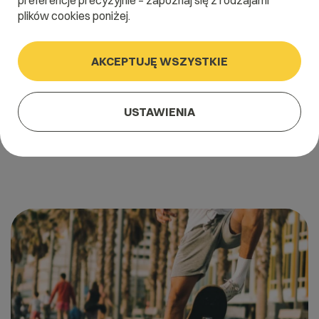
preferencje precyzyjnie – zapoznaj się z rodzajami
plików cookies poniżej.
AKCEPTUJĘ WSZYSTKIE
18 lutego 2022
Ile produktów obsłuży WooCommerce?
USTAWIENIA
Szacuje się, że w Polsce funkcjonuje około 100 tysięcy sklepów
internetowych (wg raportu Senuto jest to ok. 90 tys, wg […]