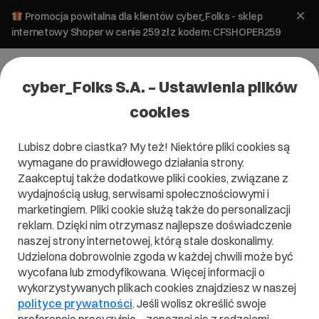
Promocja powitalna dla klientów cyber_Folks - sklep
internetowy Shoper w cenie 259 zł z kodem: CFSHOPER259
cyber_Folks S.A. – Ustawienia plików
cookies
Lubisz dobre ciastka? My też! Niektóre pliki cookies są
#szybkość
wymagane do prawidłowego działania strony.
Zaakceptuj także dodatkowe pliki cookies, związane z
wydajnością usług, serwisami społecznościowymi i
marketingiem. Pliki cookie służą także do personalizacji
reklam. Dzięki nim otrzymasz najlepsze doświadczenie
naszej strony internetowej, którą stale doskonalimy.
Udzielona dobrowolnie zgoda w każdej chwili może być
wycofana lub zmodyfikowana. Więcej informacji o
wykorzystywanych plikach cookies znajdziesz w naszej
polityce prywatności
. Jeśli wolisz określić swoje