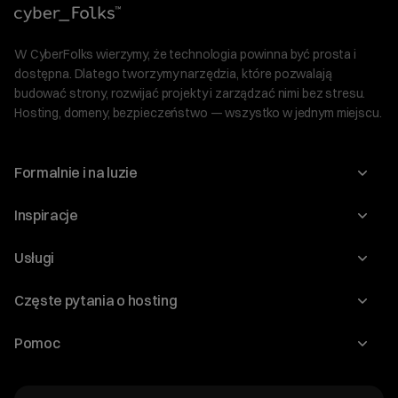
W CyberFolks wierzymy, że technologia powinna być prosta i
dostępna. Dlatego tworzymy narzędzia, które pozwalają
budować strony, rozwijać projekty i zarządzać nimi bez stresu.
Hosting, domeny, bezpieczeństwo — wszystko w jednym miejscu.
Formalnie i na luzie
O nas
Inspiracje
Relacje inwestorskie
Blog
Usługi
Program Korzyści dla Inwestorów
Słownik IT
Domeny
Regulaminy i specyfikacje
Częste pytania o hosting
WordPress
Certyfikaty SSL
Raporty i dokumenty
Jak przenieść stronę?
Audyt stron
Pomoc
Hosting www
Cennik domen
Jak przenieść domenę?
Generator polityki prywatności
Pomoc cyber_Folks
Hosting dla WordPress
Cennik hostingu, vps, ssl
Jak założyć stronę na WordPress?