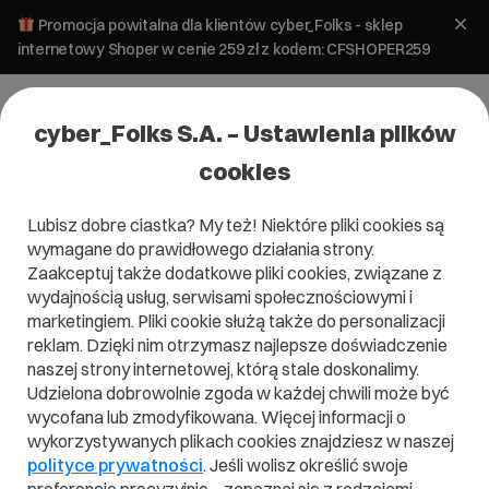
Promocja powitalna dla klientów cyber_Folks - sklep
internetowy Shoper w cenie 259 zł z kodem: CFSHOPER259
cyber_Folks S.A. – Ustawienia plików
cookies
Lubisz dobre ciastka? My też! Niektóre pliki cookies są
#sklep online
wymagane do prawidłowego działania strony.
Zaakceptuj także dodatkowe pliki cookies, związane z
wydajnością usług, serwisami społecznościowymi i
marketingiem. Pliki cookie służą także do personalizacji
reklam. Dzięki nim otrzymasz najlepsze doświadczenie
naszej strony internetowej, którą stale doskonalimy.
Udzielona dobrowolnie zgoda w każdej chwili może być
wycofana lub zmodyfikowana. Więcej informacji o
wykorzystywanych plikach cookies znajdziesz w naszej
polityce prywatności
. Jeśli wolisz określić swoje