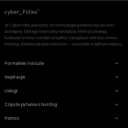
W CyberFolks wierzymy, że technologia powinna być prosta i
dostępna. Dlatego tworzymy narzędzia, które pozwalają
budować strony, rozwijać projekty i zarządzać nimi bez stresu.
Hosting, domeny, bezpieczeństwo — wszystko w jednym miejscu.
Formalnie i na luzie
O nas
Inspiracje
Relacje inwestorskie
Blog
Usługi
Program Korzyści dla Inwestorów
Słownik IT
Domeny
Regulaminy i specyfikacje
Częste pytania o hosting
WordPress
Certyfikaty SSL
Raporty i dokumenty
Jak przenieść stronę?
Audyt stron
Pomoc
Hosting www
Cennik domen
Jak przenieść domenę?
Generator polityki prywatności