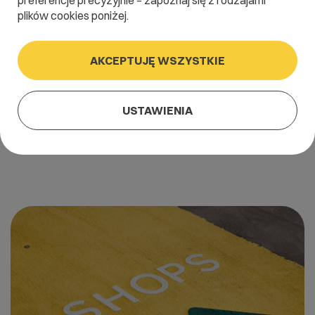
preferencje precyzyjnie – zapoznaj się z rodzajami
plików cookies poniżej.
AKCEPTUJĘ WSZYSTKIE
18 lutego 2022
Ile produktów obsłuży WooCommerce?
USTAWIENIA
Szacuje się, że w Polsce funkcjonuje około 100 tysięcy sklepów
internetowych (wg raportu Senuto jest to ok. 90 tys, wg […]