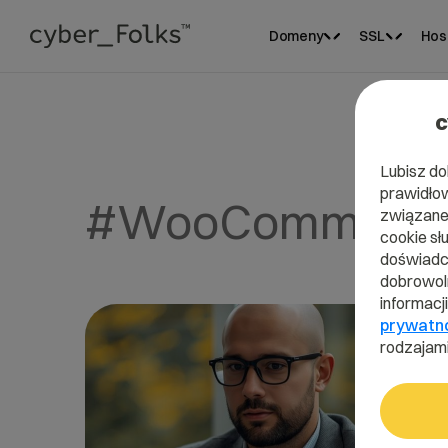
Domeny
SSL
Hos
c
Lubisz do
prawidłow
#WooCommerc
związane 
cookie sł
doświadcz
dobrowoln
informacj
prywatn
rodzajami