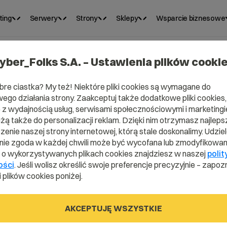
ting
Serwery
Strony
Sklepy
Wsparcie biznesowe
yber_Folks S.A. – Ustawienia plików cooki
bre ciastka? My też! Niektóre pliki cookies są wymagane do
ego działania strony. Zaakceptuj także dodatkowe pliki cookies,
e
z wydajnością usług, serwisami społecznościowymi i marketingie
użą także do personalizacji reklam. Dzięki nim otrzymasz najleps
enie naszej strony internetowej, którą stale doskonalimy. Udzie
ie zgoda w każdej chwili może być wycofana lub zmodyfikowan
i o wykorzystywanych plikach cookies znajdziesz w naszej
polit
ości
. Jeśli wolisz określić swoje preferencje precyzyjnie – zapozn
 plików cookies poniżej.
AKCEPTUJĘ WSZYSTKIE