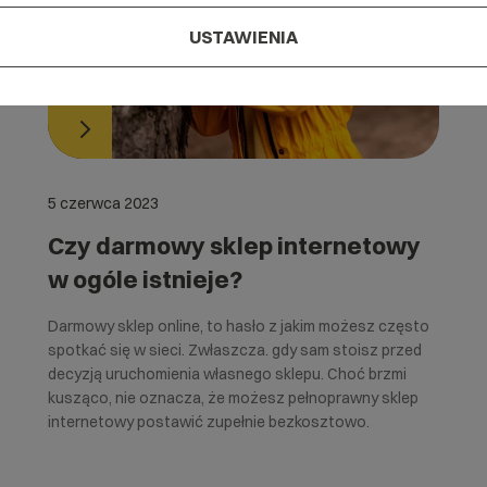
USTAWIENIA
5 czerwca 2023
Czy darmowy sklep internetowy
w ogóle istnieje?
Darmowy sklep online, to hasło z jakim możesz często
spotkać się w sieci. Zwłaszcza. gdy sam stoisz przed
decyzją uruchomienia własnego sklepu. Choć brzmi
kusząco, nie oznacza, że możesz pełnoprawny sklep
internetowy postawić zupełnie bezkosztowo.