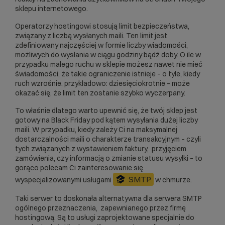
sklepu internetowego.
Operatorzy hostingowi stosują limit bezpieczeństwa,
związany z liczbą wysłanych maili. Ten limit jest
zdefiniowany najczęściej w formie liczby wiadomości,
możliwych do wysłania w ciągu godziny bądź doby. O ile w
przypadku małego ruchu w sklepie możesz nawet nie mieć
świadomości, że takie ograniczenie istnieje – o tyle, kiedy
ruch wzrośnie, przykładowo: dziesięciokrotnie – może
okazać się, że limit ten zostanie szybko wyczerpany.
To właśnie dlatego warto upewnić się, że twój sklep jest
gotowy na Black Friday pod kątem wysyłania dużej liczby
maili. W przypadku, kiedy zależy Ci na maksymalnej
dostarczalności maili o charakterze transakcyjnym – czyli
tych związanych z wystawieniem faktury, przyjęciem
zamówienia, czy informacją o zmianie statusu wysyłki – to
gorąco polecam Ci zainteresowanie się
SMTP
wyspecjalizowanymi usługami
w chmurze.
Taki serwer to doskonała alternatywna dla serwera SMTP
ogólnego przeznaczenia, zapewnianego przez firmę
hostingową. Są to usługi zaprojektowane specjalnie do