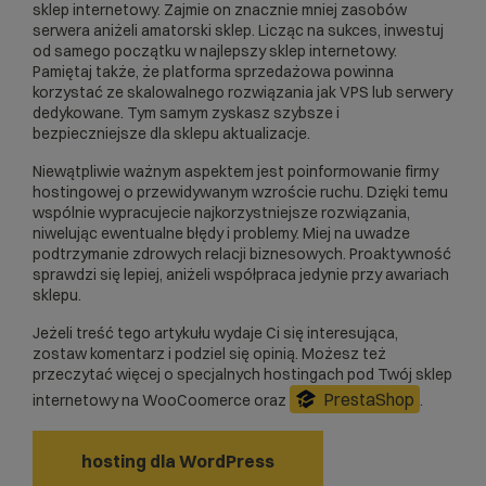
sklep internetowy. Zajmie on znacznie mniej zasobów
serwera aniżeli amatorski sklep. Licząc na sukces, inwestuj
od samego początku w najlepszy sklep internetowy.
Pamiętaj także, że platforma sprzedażowa powinna
korzystać ze skalowalnego rozwiązania jak
VPS
lub
serwery
dedykowane
. Tym samym zyskasz szybsze i
bezpieczniejsze dla sklepu aktualizacje.
Niewątpliwie ważnym aspektem jest poinformowanie firmy
hostingowej o przewidywanym wzroście ruchu. Dzięki temu
wspólnie wypracujecie najkorzystniejsze rozwiązania,
niwelując ewentualne błędy i problemy. Miej na uwadze
podtrzymanie zdrowych relacji biznesowych. Proaktywność
sprawdzi się lepiej, aniżeli współpraca jedynie przy awariach
sklepu.
Jeżeli treść tego artykułu wydaje Ci się interesująca,
zostaw komentarz i podziel się opinią. Możesz też
przeczytać więcej o specjalnych hostingach pod Twój sklep
PrestaShop
internetowy na WooCoomerce oraz
.
hosting dla WordPress