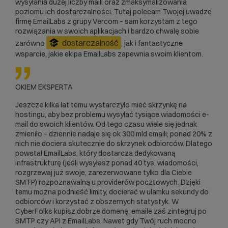
wysyłania dużej liczby maili oraz zmaksymalizowania
poziomu ich dostarczalności. Tutaj polecam Twojej uwadze
firmę
EmailLabs
z grupy Vercom – sam korzystam z tego
rozwiązania w swoich aplikacjach i bardzo chwalę sobie
dostarczalność
zarówno
, jak i fantastyczne
wsparcie, jakie ekipa EmailLabs zapewnia swoim klientom.
OKIEM EKSPERTA
Jeszcze kilka lat temu wystarczyło mieć skrzynkę na
hostingu, aby bez problemu wysyłać tysiące wiadomości e-
mail do swoich klientów. Od tego czasu wiele się jednak
zmieniło – dziennie nadaje się ok 300 mld emaili; ponad 20% z
nich nie dociera skutecznie do skrzynek odbiorców. Dlatego
powstał EmailLabs, który dostarcza dedykowaną
infrastrukturę (jeśli wysyłasz ponad 40 tys. wiadomości,
rozgrzewaj już swoje, zarezerwowane tylko dla Ciebie
SMTP) rozpoznawalną u providerów pocztowych. Dzięki
temu można podnieść limity, docierać w ułamku sekundy do
odbiorców i korzystać z obszernych statystyk. W
CyberFolks kupisz dobrze domenę, emaile zaś zintegruj po
SMTP czy API z EmailLabs. Nawet gdy Twój ruch mocno