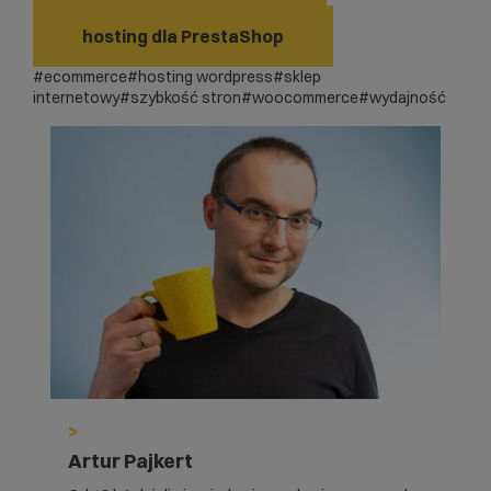
hosting dla PrestaShop
#ecommerce
#hosting wordpress
#sklep
internetowy
#szybkość stron
#woocommerce
#wydajność
>
Artur Pajkert