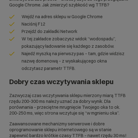
Google Chrome. Jak zmierzyć szybkość wg TTFB?
Wejdź na adres sklepu w Google Chrome
Naciśnij F12
Przejdź do zakładki Network
W tej zakładce zobaczysz widok “wodospadu”,
pokazujący ładowanie się każdego z zasobów.
Najedź myszką na pierwszy pas – tam, gdzie widzisz
nazwę domenową – z wyskakującego okna
odczytasz parametr TTFB.
Dobry czas wczytywania sklepu
Zazwyczaj czas wczytywania sklepu mierzony miarą TTFB
rzędu 200-300 ms należy uznać za dobry wynik. Dla
porównania – przeciętne mrugnięcie Twojego oka to ok.
200-250 ms, więc strona wczytuje się “w mgnieniu oka”.
Zaawansowane mechanizmy serwerowe i dobre
oprogramowanie sklepu internetowego
są w stanie
zapewnić bardzo krótkie czasy TTFB – nawet rzędu 30 ms!