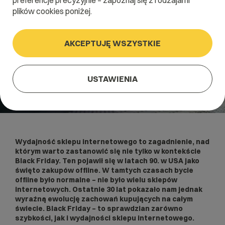
preferencje precyzyjnie – zapoznaj się z rodzajami
plików cookies poniżej.
AKCEPTUJĘ WSZYSTKIE
USTAWIENIA
Wydajność sklepu internetowego to zagadnienie, nad
którym warto zastanowić się nie tylko w kontekście
Black Friday. Ten pojawił się w latach 90. w USA jako
święto zakupów offline. W tamtych czasach bycie
offline było normalne – nie było wielu sklepów
internetowych. Ostatnie 30 lat pokazało nam jednak
wyraźną ewolucję zachowań kupujących na całym
świecie. Black Friday – to sprawdzian zarówno
szybkości, jak i wydajności
sklepu internetowego
.