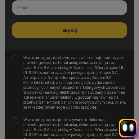
Witaj! Jestem robo_Folks.
Wyrażam zgodę na otrzymywanie informacji handlowych i
W czym mogę pomóc?
marketingowych na temat usług świadczonych przez
Kliknij kafelek albo napisz wiadomość
cyber_Folks S.A. z siedzibą w Poznaniu, ul. Wierzbięcice 1B,
— znajdziemy rozwiązanie
61-569 Poznań, oraz spółek powiązanych, tj. Shoper S.A.,
Apilo sp. z o.o., Sempire Europe sp. z o.o., Vercom S.A,
Wybór hostingu
Wybór domeny
MailerLite Limited, w tym o promocjach, wydarzeniach
Bazy danych
Konfiguracja email
promocyjnych i innych akcjach marketingowych za pomocą
+
Optymalizacja wydajności
więcej
środków komunikacji elektronicznej na podany przeze mnie
adres e-mail i numer telefonu. Zgadzam się również, na
przetwarzanie moich danych osobowych w tym celu. Wiem,
że w każdej chwili mogę wycofać tę zgodę.
Wyrażam zgodę na przekazywanie mi informacji
marketingowych na temat usług świadczonych przez
cyber_Folks S.A. z siedzibą w Poznaniu, ul. Wierzbięcice 1B,
61-569 Poznań, oraz spółek powiązanych, tj. Shoper S.A.,