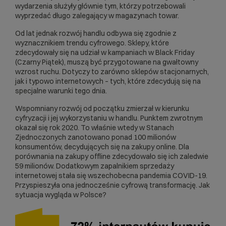
wydarzenia służyły głównie tym, którzy potrzebowali
wyprzedać długo zalegający w magazynach towar.
Od lat jednak rozwój handlu odbywa się zgodnie z
wyznacznikiem trendu cyfrowego. Sklepy, które
zdecydowały się na udział w kampaniach w Black Friday
(Czarny Piątek), muszą być przygotowane na gwałtowny
wzrost ruchu. Dotyczy to zarówno sklepów stacjonarnych,
jak i typowo internetowych – tych, które zdecydują się na
specjalne warunki tego dnia.
Wspomniany rozwój od początku zmierzał w kierunku
cyfryzacji i jej wykorzystaniu w handlu. Punktem zwrotnym
okazał się rok 2020. To właśnie wtedy w Stanach
Zjednoczonych zanotowano ponad 100 milionów
konsumentów, decydujących się na zakupy online. Dla
porównania na zakupy offline zdecydowało się ich zaledwie
59 milionów. Dodatkowym zapalnikiem sprzedaży
internetowej stała się wszechobecna pandemia COVID-19.
Przyspieszyła ona jednocześnie cyfrową transformację. Jak
sytuacja wygląda w Polsce?