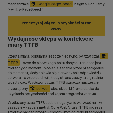
Google PageSpeed
mechanizmie
Insights. Popularny
“wynik w PageSpeed “
Przeczytaj więcej o szybkości stron
www!
Wydajność sklepu w kontekście
miary TTFB
Częstą miarą, popularną jeszcze niedawno, był tzw. czas
TTFB
– czas do pierwszego bajtu danych. Ten czas jest
mierzony od momentu wysłania żądania przed przeglądarkę
do momentu, kiedy pojawia się pierwszy bajt odpowiedzi z
serwera – a więc do chwili, kiedy strona zaczyna się realnie
wczytywać. Wydłużony czas TTFB oznacza najczęściej
serwer
przeciążony
albo sklep, któremu daleko do
uzyskania optymalności pod kątem programistycznym.
Wydłużony czas TTFB będzie negatywnie wpływać na – w
zasadzie – każdą z metryk Core Web Vitals. TTFB możesz
zmierzyć bardzo prosto – choćby użyć do tego przeglądarki