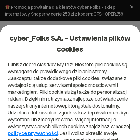
Promocja powitalna dla klientów cyber_Folks - sklep
internetowy Shoper w cenie 259 zł z kodem: CFSHOPER259
cyber_Folks S.A. – Ustawienia plików
cookies
Lubisz dobre ciastka? My też! Niektóre pliki cookies są
E-commerce
wymagane do prawidłowego działania strony.
Wydajność sklepu internetowego
Zaakceptuj także dodatkowe pliki cookies, związane z
wydajnością usług, serwisami społecznościowymi i
marketingiem. Pliki cookie służą także do personalizacji
8 lipca 2025
ok.
9
min
reklam. Dzięki nim otrzymasz najlepsze doświadczenie
naszej strony internetowej, którą stale doskonalimy.
Udzielona dobrowolnie zgoda w każdej chwili może być
wycofana lub zmodyfikowana. Więcej informacji o
wykorzystywanych plikach cookies znajdziesz w naszej
polityce prywatności
. Jeśli wolisz określić swoje