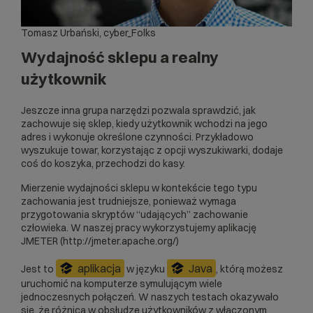
Tomasz Urbański, cyber_Folks
Wydajność sklepu a realny
użytkownik
Jeszcze inna grupa narzędzi pozwala sprawdzić, jak
zachowuje się sklep, kiedy użytkownik wchodzi na jego
adres i wykonuje określone czynności. Przykładowo
wyszukuje towar, korzystając z opcji wyszukiwarki, dodaje
coś do koszyka, przechodzi do kasy.
Mierzenie wydajności sklepu w kontekście tego typu
zachowania jest trudniejsze, ponieważ wymaga
przygotowania skryptów “udających” zachowanie
człowieka. W naszej pracy wykorzystujemy aplikację
JMETER (http://jmeter.apache.org/)
aplikacja
Java
Jest to
w języku
, którą możesz
uruchomić na komputerze symulującym wiele
jednoczesnych połączeń. W naszych testach okazywało
się, że różnica w obsłudze użytkowników z włączonym