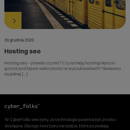
30 grudnia 2020
Hosting seo
Hosting seo – prawda czy mit? Czy istnieją hostingi lepsze i
gorsze pod kątem widoczności w wyszukiwarkach? Niedawno
na jednej […]
W CyberFolks wierzymy, że technologia powinna być prosta i
dostępna. Dlatego tworzymy narzędzia, które pozwalają