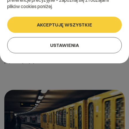
preferencje precyzyjnie – zapoznaj się z rodzajami
plików cookies poniżej.
AKCEPTUJĘ WSZYSTKIE
17 listopada 2021
Wydajność sklepu internetowego
USTAWIENIA
Wydajność sklepu internetowego to zagadnienie, nad którym
warto zastanowić się nie tylko w kontekście Black Friday. Ten
pojawił się w […]