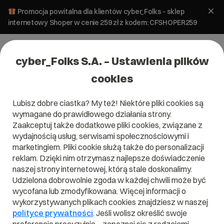
Promocja powitalna dla klientów cyber_Folks - sklep
internetowy Shoper w cenie 259 zł z kodem: CFSHOPER259
cyber_Folks S.A. – Ustawienia plików
cookies
Lubisz dobre ciastka? My też! Niektóre pliki cookies są
#szybkość stron
wymagane do prawidłowego działania strony.
Zaakceptuj także dodatkowe pliki cookies, związane z
wydajnością usług, serwisami społecznościowymi i
marketingiem. Pliki cookie służą także do personalizacji
reklam. Dzięki nim otrzymasz najlepsze doświadczenie
naszej strony internetowej, którą stale doskonalimy.
Udzielona dobrowolnie zgoda w każdej chwili może być
wycofana lub zmodyfikowana. Więcej informacji o
wykorzystywanych plikach cookies znajdziesz w naszej
polityce prywatności
. Jeśli wolisz określić swoje