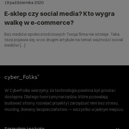
19 października 2020
E-sklep czy social media? Kto wygra
walkę w e-commerce?
Bez mediów społecznościowych Twoja firma nie istnieje. Taka
teza pojawia się, w co drugim artykule na temat ważności social
mediów […]
W CyberFolks wierzymy, że technologia powinna być prosta i
dostępna. Dlatego tworzymy narzędzia, które pozwalają
budować strony, rozwijać projekty i zarządzać nimi bez stresu.
Hosting, domeny, bezpieczeństwo — wszystko w jednym miejscu.
Formalnie i na luzie