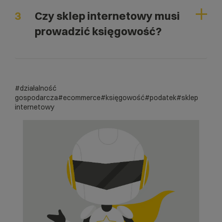
3
Czy sklep internetowy musi
prowadzić księgowość?
#działalność
gospodarcza
#ecommerce
#księgowość
#podatek
#sklep
internetowy