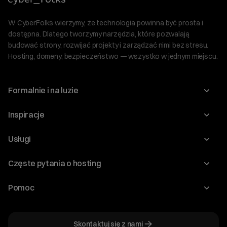
W CyberFolks wierzymy, że technologia powinna być prosta i
dostępna. Dlatego tworzymy narzędzia, które pozwalają
budować strony, rozwijać projekty i zarządzać nimi bez stresu.
Hosting, domeny, bezpieczeństwo — wszystko w jednym miejscu.
Formalnie i na luzie
O nas
Inspiracje
Relacje inwestorskie
Blog
Usługi
Program Korzyści dla Inwestorów
Słownik IT
Domeny
Regulaminy i specyfikacje
Częste pytania o hosting
WordPress
Certyfikaty SSL
Raporty i dokumenty
Jak przenieść stronę?
Audyt stron
Pomoc
Hosting www
Cennik domen
Jak przenieść domenę?
Generator polityki prywatności
Pomoc cyber_Folks
Hosting dla WordPress
Cennik hostingu, vps, ssl
Jak założyć stronę na WordPress?
Program partnerski
Skontaktuj się z nami