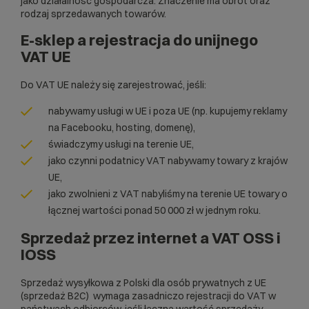
jako działalność gospodarcza. Znaczenie ma obrót oraz
rodzaj sprzedawanych towarów.
E-sklep a rejestracja do unijnego
VAT UE
Do VAT UE należy się zarejestrować, jeśli:
nabywamy usługi w UE i poza UE (np. kupujemy reklamy
na Facebooku, hosting, domenę),
świadczymy usługi na terenie UE,
jako czynni podatnicy VAT nabywamy towary z krajów
UE,
jako zwolnieni z VAT nabyliśmy na terenie UE towary o
łącznej wartości ponad 50 000 zł w jednym roku.
Sprzedaż przez internet a VAT OSS i
IOSS
Sprzedaż wysyłkowa z Polski dla osób prywatnych z UE
(sprzedaż B2C) wymaga zasadniczo rejestracji do VAT w
państwach odbiorców, jeśli łączna wartość sprzedaży