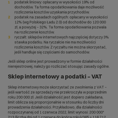
podatek liniowy: opłacany w wysokości 19% od
dochodów. Ta forma opodatkowania daje możliwość
rozliczenia kosztów uzyskania przychodów.
podatek na zasadach ogólnych: opłacany w wysokości
12% (wg Polskiego Ładu 2.0) od dochodów do 120 000
zł, a powyżej – 32%. Ta forma opodatkowania pozwala
na rozliczenie kosztów.
ryczałt: sklepów internetowych najczęściej dotyczy 3%
stawka podatku. Na ryczałcie nie ma możliwości
rozliczenia kosztów. Z ryczałtu nie można skorzystać,
jeśli handluje się częściami do samochodów.
Jeśli sklep online jest prowadzony w formie działalności
nierejestrowej, należy go rozliczać stosując zasady ogólne.
Sklep internetowy a podatki – VAT
Sklep internetowy może skorzystać ze zwolnienia z VAT –
jeśli wartość ze sprzedaży nie przekroczyła w poprzednim
roku 200 000 zł. Jeśli działalność jest dopiero zakładana,
limit oblicza się proporcjonalnie w stosunku do liczby dni
prowadzenia działalności. Przykładowo, dla działalności
rozpoczynanej od 1 czerwca 2022, limit wynosi: 200 000*
213 (liczba dni od 1 czerwca do końca roku)/365 = 116 712,