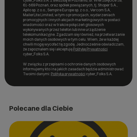
cyber_Folks S.A. z siedzibą w Poznaniu, ul. Wierzbięcice 1B,
61-569 Poznań, oraz spółek powiązanych, tj. Shoper S.A.,
Apilo sp. z o.o., Sempire Europe sp. z o.o., Vercom S.A,
MailerLite Limited, w tym o promocjach, wydarzeniach
promocyjnych i innych akcjach marketingowych w postaci
wiadomości oraz w trakcie połączeń głosowych
wykonywanych przez telefon lub inne urządzenie
telekomunikacyjne. Zgadzam się również, na przetwarzanie
moich danych osobowych w tym celu. Wiem, że w każdej
chwili mogę wycofać tę zgodę. Jednocześnie oświadczam,
że zapoznałem się i akceptuję
Politykę Prywatności
cyber_Folks S.A.
W związku z przepisami o ochronie danych osobowych
informujemy kto i na jakich zasadach będzie administrować
Twoimi danymi:
Polityka prywatności
cyber_Folks S.A.
Polecane dla Ciebie