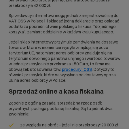
przekroczyła 42 000 zł.
Sprzedawcy internetowi mogą jednak zarejestrować się do
VAT OSS w Polsce i i składać jedną deklarację oraz opłacać
podatki za pośrednictwem polskiego fiskusa, “do jednego
koszyka”, zamiast oddzielnie w każdym kraju kupującego.
Jeżeli sklep internetowy przyjmuje zamówienia na dostawę
towarów, które w momencie wysyłki znajdują się poza
terytorium UE, natomiast adres odbiorcy znajduje się na
terytorium dowolnego państwa unijnego i wartość towarów
w jednej przesyłce nie przekracza 150 Euro, to firma ma
obowiązek stosowania tzw.
procedury IOSS
. Dotyczy to
również przesyłek, które są wysyłane od dostawcy spoza
UE na adres odbiorcy w Polsce.
Sprzedaż online a kasa fiskalna
Zgodnie z ogólną zasadą, sprzedaż na rzecz osób
prywatnych podlega pod kasę fiskalną. Są tu jednak dwa
zwolnienia:
ze względu na obrót – jeżeli nie przekroczył 20 000 zł