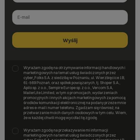
Wyrażam zgodę na otrzymywanie informacji handlowych i
marketingowych na temat usług świadczonych przez
cyber_Folks S.A. z siedzibą w Poznaniu, ul. Wierzbięcice 1B,
61-569 Poznań, oraz spółek powiązanych, tj. Shoper S.A.,
Apilo sp. z o.o., Sempire Europe sp. z o.o., Vercom S.A,
MailerLite Limited, w tym o promocjach, wydarzeniach
promocyjnych i innych akcjach marketingowych za pomocą
środków komunikacji elektronicznej na podany przeze mnie
adres e-mail i numer telefonu. Zgadzam się również, na
przetwarzanie moich danych osobowych w tym celu. Wiem,
że w każdej chwili mogę wycofać tę zgodę.
Wyrażam zgodę na przekazywanie mi informacji
marketingowych na temat usług świadczonych przez