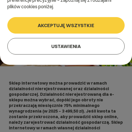
preferencje precyzyjnie – zapoznaj się z rodzajami
plików cookies poniżej.
AKCEPTUJĘ WSZYSTKIE
USTAWIENIA
Sklep internetowy
można prowadzić w ramach
działalności nierejestrowanej
oraz działalności
gospodarczej. Działalność nierejestrowaną dla e-
sklepu można wybrać, dopóki jego obroty nie
przekraczają miesięcznie 75% minimalnego
wynagrodzenia (w 2025 –
3 499,50
zł). Jeśli kwota ta
zostanie przekroczona, aby prowadzić sklep online,
należy zarejestrować działalność gospodarczą. Sklep
internetowy w ramach własnej działalności