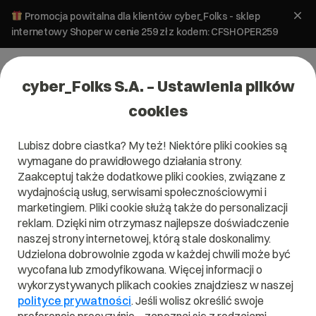
Promocja powitalna dla klientów cyber_Folks - sklep
internetowy Shoper w cenie 259 zł z kodem: CFSHOPER259
cyber_Folks S.A. – Ustawienia plików
cookies
Lubisz dobre ciastka? My też! Niektóre pliki cookies są
E-marketing
wymagane do prawidłowego działania strony.
Sklep internetowy a podatki
Zaakceptuj także dodatkowe pliki cookies, związane z
wydajnością usług, serwisami społecznościowymi i
marketingiem. Pliki cookie służą także do personalizacji
19 grudnia 2025
ok.
3
min
reklam. Dzięki nim otrzymasz najlepsze doświadczenie
naszej strony internetowej, którą stale doskonalimy.
Udzielona dobrowolnie zgoda w każdej chwili może być
wycofana lub zmodyfikowana. Więcej informacji o
wykorzystywanych plikach cookies znajdziesz w naszej
polityce prywatności
. Jeśli wolisz określić swoje