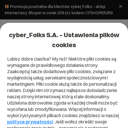
Promocja powitalna dla klientów cyber_Folks - sklep
internetowy Shoper w cenie 259 zł z kodem: CFSHOPER259
cyber_Folks S.A. – Ustawienia plików
cookies
Lubisz dobre ciastka? My też! Niektóre pliki cookies są
#podatek
wymagane do prawidłowego działania strony.
Zaakceptuj także dodatkowe pliki cookies, związane z
wydajnością usług, serwisami społecznościowymi i
marketingiem. Pliki cookie służą także do personalizacji
reklam. Dzięki nim otrzymasz najlepsze doświadczenie
naszej strony internetowej, którą stale doskonalimy.
Udzielona dobrowolnie zgoda w każdej chwili może być
wycofana lub zmodyfikowana. Więcej informacji o
wykorzystywanych plikach cookies znajdziesz w naszej
polityce prywatności
. Jeśli wolisz określić swoje