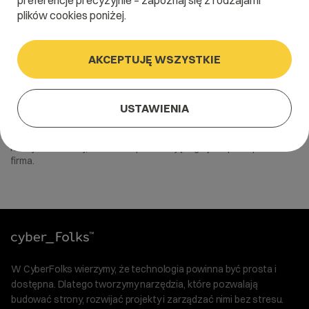
preferencje precyzyjnie – zapoznaj się z rodzajami
plików cookies poniżej.
AKCEPTUJĘ WSZYSTKIE
6 czerwca 2022
Sklep internetowy a podatki
USTAWIENIA
Podatki w sklepie internetowym. Znaczenia nabiera forma
prowadzenia działalności. Inne obowiązki dotyczą działalności
nierejestrowanej, a inne sklepu działającego jako pełnoprawna
firma.
W CyberFolks wierzymy, że technologia powinna być prosta i
dostępna. Dlatego tworzymy narzędzia, które pozwalają
budować strony, rozwijać projekty i zarządzać nimi bez stresu.