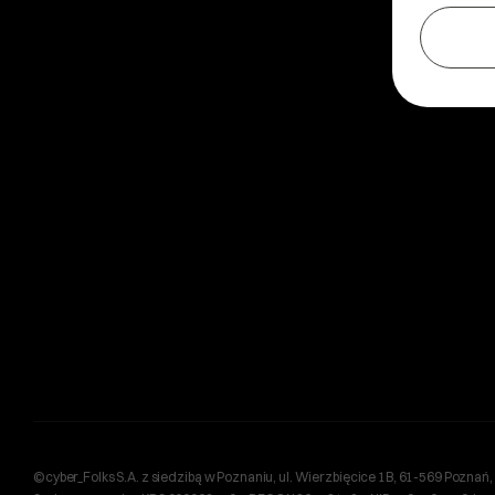
©cyber_Folks S.A. z siedzibą w Poznaniu, ul. Wierzbięcice 1B, 61-569 Pozn