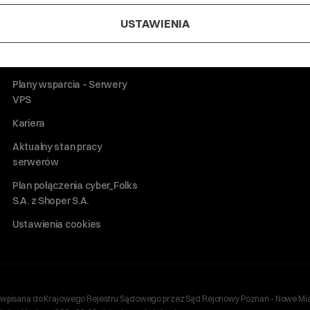
Cennik hostingu, vps, ssl
Mówią o nas
USTAWIENIA
Plany wsparcia – Serwery
dedykowane
Plany wsparcia – Serwery
VPS
Kariera
Aktualny stan pracy
serwerów
Plan połączenia cyber_Folks
S.A. z Shoper S.A.
Ustawienia cookies
ań, wpisana do Krajowego Rejestru Sądowego przez Sąd Rejonowy Poznań - Nowe Mia