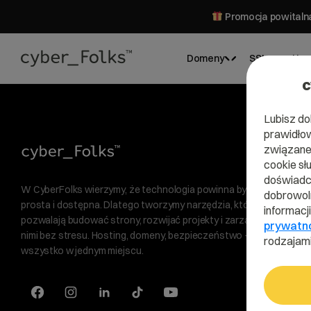
Promocja powitalna
Domeny
SSL
Hos
c
Lubisz do
prawidłow
związane 
cookie sł
doświadcz
W CyberFolks wierzymy, że technologia powinna być
dobrowoln
prosta i dostępna. Dlatego tworzymy narzędzia, które
informacj
pozwalają budować strony, rozwijać projekty i zarządzać
prywatn
nimi bez stresu. Hosting, domeny, bezpieczeństwo —
rodzajami
wszystko w jednym miejscu.