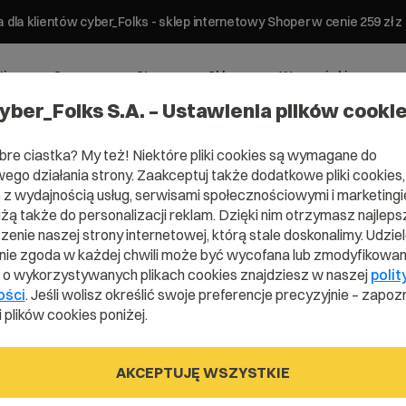
 dla klientów cyber_Folks - sklep internetowy Shoper w cenie 259 z
ting
Serwery
Strony
Sklepy
Wsparcie biznesowe
yber_Folks S.A. – Ustawienia plików cooki
bre ciastka? My też! Niektóre pliki cookies są wymagane do
ego działania strony. Zaakceptuj także dodatkowe pliki cookies,
Formalnie i na luzie
Inspiracje
z wydajnością usług, serwisami społecznościowymi i marketingie
użą także do personalizacji reklam. Dzięki nim otrzymasz najleps
O nas
Blog
enie naszej strony internetowej, którą stale doskonalimy. Udzie
ie zgoda w każdej chwili może być wycofana lub zmodyfikowan
Relacje inwestorskie
Słownik IT
i o wykorzystywanych plikach cookies znajdziesz w naszej
polit
Program Korzyści dla
WordPress
ości
. Jeśli wolisz określić swoje preferencje precyzyjnie – zapozn
Inwestorów
 plików cookies poniżej.
Audyt stron
Regulaminy i specyfikacje
Generator polityki
AKCEPTUJĘ WSZYSTKIE
Raporty i dokumenty
prywatności
Cennik domen
Program partnerski