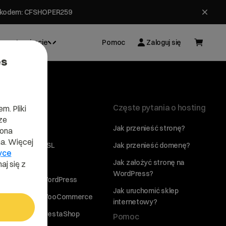
ł z kodem: CFSHOPER259
Inspiracje
Pomoc
Zaloguj się
es
Usługi
Częste pytania o hosting
m. Pliki
ze
Domeny
Jak przenieść stronę?
lona
a. Więcej
Certyfikaty SSL
Jak przenieść domenę?
yce
Hosting www
Jak założyć stronę na
aj się z
WordPress?
Hosting dla WordPress
Jak uruchomić sklep
Hosting dla WooCommerce
internetowy?
Hosting dla PrestaShop
Pomoc