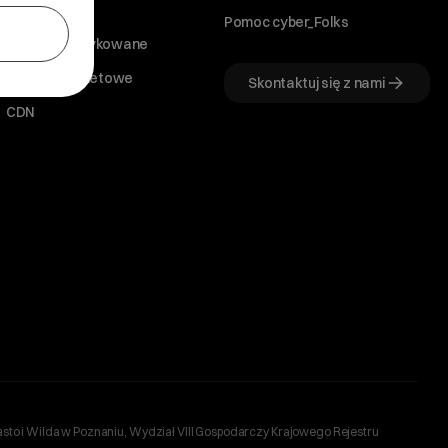
Serwery VPS
Pomoc cyber_Folks
Serwery dedykowane
Sklepy internetowe
Skontaktuj się z nami
CDN
sto i Wilda w Poznaniu, Wydział VIII Gospodarczy Krajowego Rejestru