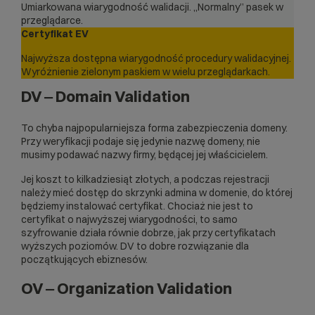
Umiarkowana wiarygodność walidacji. „Normalny” pasek w
przeglądarce.
Certyfikat EV
Najwyższa dostępna wiarygodność procedury walidacyjnej.
Wyróżnienie zielonym paskiem w wielu przeglądarkach.
DV ‒ Domain Validation
To chyba najpopularniejsza forma zabezpieczenia domeny.
Przy weryfikacji podaje się jedynie nazwę domeny, nie
musimy podawać nazwy firmy, będącej jej właścicielem.
Jej koszt to kilkadziesiąt złotych, a podczas rejestracji
należy mieć dostęp do skrzynki admina w
domenie
, do której
będziemy instalować certyfikat. Chociaż nie jest to
certyfikat o najwyższej wiarygodności, to samo
szyfrowanie działa równie dobrze, jak przy certyfikatach
wyższych poziomów. DV to dobre rozwiązanie dla
początkujących ebiznesów.
OV ‒ Organization Validation