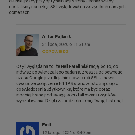
ciężkiej pracy przy optymalizacji strony. Jednak wtedy
dostaliśmy nauczkę i SSL wylądował na wszystkich naszych
domenach.
Artur Pajkert
31 lipca, 2020 o 11:51 am
ODPOWIEDZ
Czyli wygląda na to, że Neil Patell miał rację, bo to, co
mówisz potwierdza jego badania. Zresztą od pewnego
czasu Google już oficjalnie mówi o roli SSL, a nawet
uważa, że połączenie HTTPS stanowi istotną część
doświadczenia użytkownika, które ma być coraz
mocniej brane pod uwagę w kształtowaniu wyników
wyszukiwania. Dzięki za podzielenie się Twoją historią!
Emil
12 lutego, 2021 o 3:40 pm