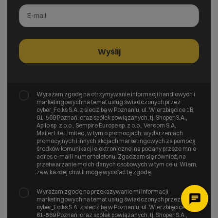
Wyrażam zgodę na otrzymywanie informacji handlowych i
marketingowych na temat usług świadczonych przez
cyber_Folks S.A. z siedzibą w Poznaniu, ul. Wierzbięcice 1B,
61-569 Poznań, oraz spółek powiązanych, tj. Shoper S.A.,
Apilo sp. z o.o., Sempire Europe sp. z o.o., Vercom S.A,
MailerLite Limited, w tym o promocjach, wydarzeniach
promocyjnych i innych akcjach marketingowych za pomocą
środków komunikacji elektronicznej na podany przeze mnie
adres e-mail i numer telefonu. Zgadzam się również, na
przetwarzanie moich danych osobowych w tym celu. Wiem,
że w każdej chwili mogę wycofać tę zgodę.
Wyrażam zgodę na przekazywanie mi informacji
marketingowych na temat usług świadczonych przez
cyber_Folks S.A. z siedzibą w Poznaniu, ul. Wierzbięcice 1B,
61-569 Poznań, oraz spółek powiązanych, tj. Shoper S.A.,