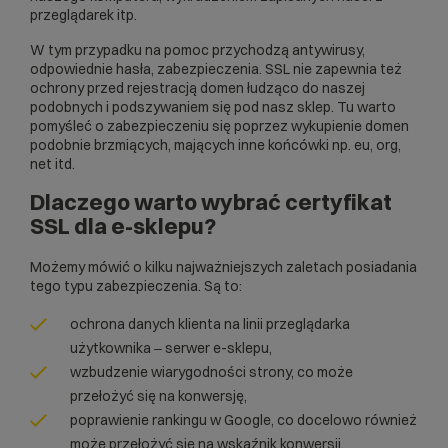
przeglądarek itp.
W tym przypadku na pomoc przychodzą antywirusy,
odpowiednie hasła, zabezpieczenia. SSL nie zapewnia też
ochrony przed rejestracją domen łudząco do naszej
podobnych i podszywaniem się pod nasz sklep. Tu warto
pomyśleć o zabezpieczeniu się poprzez wykupienie domen
podobnie brzmiących, mających inne końcówki np. eu, org,
net itd.
Dlaczego warto wybrać certyfikat
SSL dla e-sklepu?
Możemy mówić o kilku najważniejszych zaletach posiadania
tego typu zabezpieczenia. Są to:
ochrona danych klienta na linii przeglądarka
użytkownika ‒
serwer
e-sklepu,
wzbudzenie wiarygodności strony, co może
przełożyć się na
konwersję
,
poprawienie rankingu w Google, co docelowo również
może przełożyć się na wskaźnik konwersji,