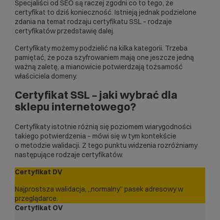
Specjaliści od
SEO
są raczej zgodni co to tego, że
certyfikat to dziś konieczność. Istnieją jednak podzielone
zdania na temat rodzaju certyfikatu SSL – rodzaje
certyfikatów przedstawię dalej.
Certyfikaty możemy podzielić na kilka kategorii. Trzeba
pamiętać, że poza szyfrowaniem mają one jeszcze jedną
ważną zaletę, a mianowicie potwierdzają tożsamość
właściciela domeny.
Certyfikat SSL – jaki wybrać dla
sklepu internetowego?
Certyfikaty istotnie różnią się poziomem wiarygodności
takiego potwierdzenia – mówi się w tym kontekście
o metodzie walidacji. Z tego punktu widzenia rozróżniamy
następujące rodzaje certyfikatów.
Certyfikat DV
Najprostsza walidacja, „normalny” pasek adresowy w
przeglądarce.
Certyfikat OV