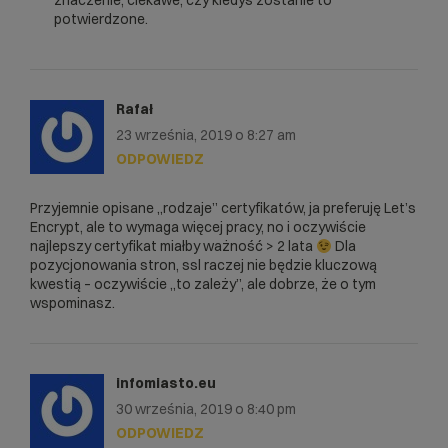
znaczenie, ciekawe, czy kiedyś zostanie to
potwierdzone.
Rafał
23 września, 2019 o 8:27 am
ODPOWIEDZ
Przyjemnie opisane „rodzaje” certyfikatów, ja preferuję Let’s
Encrypt, ale to wymaga więcej pracy, no i oczywiście
najlepszy certyfikat miałby ważność > 2 lata
Dla
pozycjonowania stron, ssl raczej nie będzie kluczową
kwestią – oczywiście „to zależy”, ale dobrze, że o tym
wspominasz.
infomiasto.eu
30 września, 2019 o 8:40 pm
ODPOWIEDZ