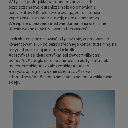
W tym artykule, jakkolwiek odnoszącym się do
bezpieczeństwa, ograniczam się do omówienia
certyfikatów SSL, ale zwróć uwagę, że to nie jedyne
zagrożenia, związane z Twoją nazwą domenową.
We
wpisie o bezpieczeństwie domen
omawiam inne,
równie ważne aspekty – warto tam zajrzeć!
Jeśli chcesz porozmawiać o tym wpisie, zapraszam do
komentowania lub do bezpośredniego kontaktu ze mną, na
przykład przez mój
profil na LinkedIn
.
#certyfikat ssl dv
#certyfikat ssl ev
#certyfikat ssl
ov
#dv
#ev
#google chrome
#instalacja certyfikatu
#jak
uruchomić sklep
#jak założyć sklep
#le
#let's
encrypt
#oprogramowanie sklepu
#ov
#sklep
internetowy
#ssl
#strona niezabezpieczona
#zakładanie
sklepu