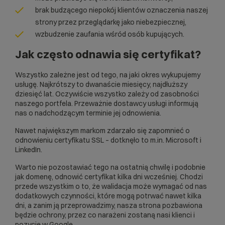
brak budzącego niepokój klientów oznaczenia naszej
strony przez przeglądarkę jako niebezpiecznej,
wzbudzenie zaufania wśród osób kupujących.
Jak często odnawia się certyfikat?
Wszystko zależne jest od tego, na jaki okres wykupujemy
usługę. Najkrótszy to dwanaście miesięcy, najdłuższy
dziesięć lat. Oczywiście wszystko zależy od zasobności
naszego portfela. Przeważnie dostawcy usługi informują
nas o nadchodzącym terminie jej odnowienia.
Nawet największym markom zdarzało się zapomnieć o
odnowieniu certyfikatu SSL – dotknęło to m.in. Microsoft i
LinkedIn.
Warto nie pozostawiać tego na ostatnią chwilę i podobnie
jak domenę, odnowić certyfikat kilka dni wcześniej. Chodzi
przede wszystkim o to, że walidacja może wymagać od nas
dodatkowych czynności, które mogą potrwać nawet kilka
dni, a zanim ją przeprowadzimy, nasza strona pozbawiona
będzie ochrony, przez co narażeni zostaną nasi klienci i
pozycje w Google.