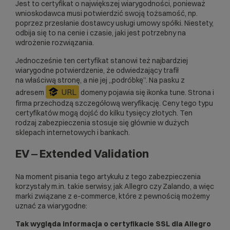
Jest to certyfikat o największej wiarygodności, ponieważ
wnioskodawca musi potwierdzić swoją tożsamość, np.
poprzez przesłanie dostawcy usługi umowy spółki. Niestety,
odbija się to na cenie i czasie, jaki jest potrzebny na
wdrożenie rozwiązania.
Jednocześnie ten certyfikat stanowi też najbardziej
wiarygodne potwierdzenie, że odwiedzający trafił
na właściwą stronę, a nie jej „podróbkę”. Na pasku z
URL
adresem
domeny pojawia się ikonka tune. Strona i
firma przechodzą szczegółową weryfikację. Ceny tego typu
certyfikatów mogą dojść do kilku tysięcy złotych. Ten
rodzaj zabezpieczenia stosuje się głównie w dużych
sklepach internetowych i bankach.
EV ‒ Extended Validation
Na moment pisania tego artykułu z tego zabezpieczenia
korzystały m.in. takie serwisy, jak Allegro czy Zalando, a więc
marki związane z
e-commerce
, które z pewnością możemy
uznać za wiarygodne:
Tak wygląda informacja o certyfikacie SSL dla Allegro