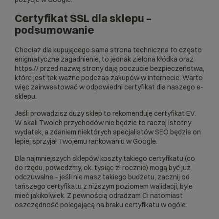
Certyfikat SSL dla sklepu –
podsumowanie
Chociaż dla kupującego sama strona techniczna to często
enigmatyczne zagadnienie, to jednak zielona kłódka oraz
https:// przed nazwą strony dają poczucie
bezpieczeństwa
,
które jest tak ważne podczas zakupów w internecie. Warto
więc zainwestować w odpowiedni certyfikat dla naszego e-
sklepu.
Jeśli prowadzisz duży sklep to rekomenduję certyfikat EV.
W skali Twoich przychodów nie będzie to raczej istotny
wydatek, a zdaniem niektórych specjalistów
SEO
będzie on
lepiej sprzyjał Twojemu rankowaniu w Google.
Dla najmniejszych sklepów koszty takiego certyfikatu (co
do rzędu, powiedzmy, ok. tysiąc zł rocznie) mogą być już
odczuwalne – jeśli nie masz takiego budżetu, zacznij od
tańszego certyfikatu z niższym poziomem walidacji, byle
mieć jakikolwiek. Z pewnością odradzam Ci natomiast
oszczędność polegającą na braku certyfikatu w ogóle.