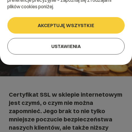
preferencje precyzyjnie – zapoznaj się z rodzajami
plików cookies poniżej.
AKCEPTUJĘ WSZYSTKIE
USTAWIENIA
Certyfikat SSL
w sklepie internetowym
jest czymś, o czym nie można
zapomnieć. Jego brak to nie tylko
mniejsze poczucie bezpieczeństwa
naszych klientów, ale także niższy