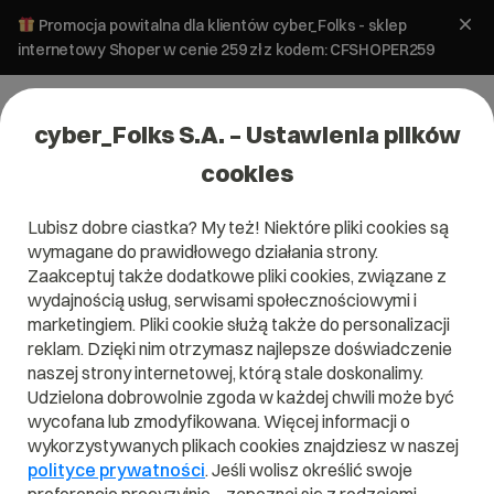
Promocja powitalna dla klientów cyber_Folks - sklep
internetowy Shoper w cenie 259 zł z kodem: CFSHOPER259
cyber_Folks S.A. – Ustawienia plików
cookies
Lubisz dobre ciastka? My też! Niektóre pliki cookies są
Bezpieczeństwo
Certyfikaty SSL
E-commerce
wymagane do prawidłowego działania strony.
Jaki certyfikat SSL dla sklepu
Zaakceptuj także dodatkowe pliki cookies, związane z
internetowego?
wydajnością usług, serwisami społecznościowymi i
marketingiem. Pliki cookie służą także do personalizacji
reklam. Dzięki nim otrzymasz najlepsze doświadczenie
11 września 2025
ok.
5
min
naszej strony internetowej, którą stale doskonalimy.
Udzielona dobrowolnie zgoda w każdej chwili może być
wycofana lub zmodyfikowana. Więcej informacji o
wykorzystywanych plikach cookies znajdziesz w naszej
polityce prywatności
. Jeśli wolisz określić swoje