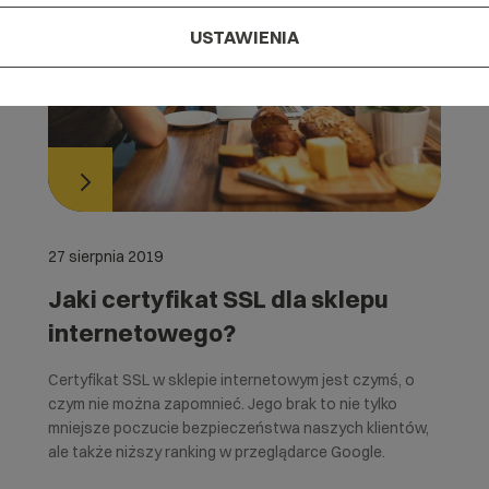
USTAWIENIA
27 sierpnia 2019
Jaki certyfikat SSL dla sklepu
internetowego?
Certyfikat SSL w sklepie internetowym jest czymś, o
czym nie można zapomnieć. Jego brak to nie tylko
mniejsze poczucie bezpieczeństwa naszych klientów,
ale także niższy ranking w przeglądarce Google.