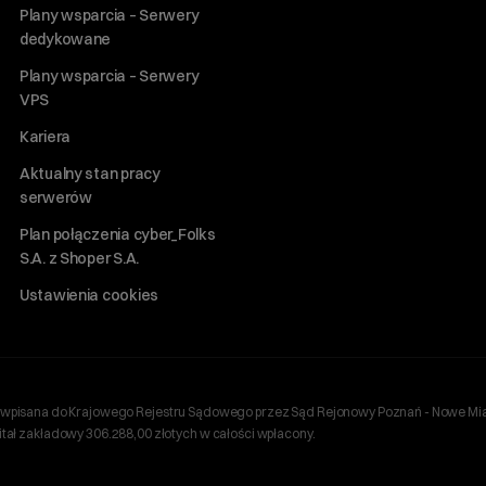
Plany wsparcia – Serwery
dedykowane
Plany wsparcia – Serwery
VPS
Kariera
Aktualny stan pracy
serwerów
Plan połączenia cyber_Folks
S.A. z Shoper S.A.
Ustawienia cookies
ań, wpisana do Krajowego Rejestru Sądowego przez Sąd Rejonowy Poznań - Nowe Mia
ł zakładowy 306.288,00 złotych w całości wpłacony.