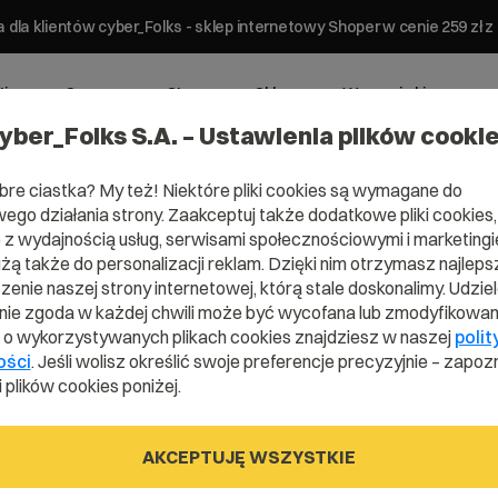
 dla klientów cyber_Folks - sklep internetowy Shoper w cenie 259 z
ting
Serwery
Strony
Sklepy
Wsparcie biznesowe
yber_Folks S.A. – Ustawienia plików cooki
bre ciastka? My też! Niektóre pliki cookies są wymagane do
ego działania strony. Zaakceptuj także dodatkowe pliki cookies,
z wydajnością usług, serwisami społecznościowymi i marketingie
użą także do personalizacji reklam. Dzięki nim otrzymasz najleps
enie naszej strony internetowej, którą stale doskonalimy. Udzie
ie zgoda w każdej chwili może być wycofana lub zmodyfikowan
i o wykorzystywanych plikach cookies znajdziesz w naszej
polit
ości
. Jeśli wolisz określić swoje preferencje precyzyjnie – zapozn
 plików cookies poniżej.
AKCEPTUJĘ WSZYSTKIE