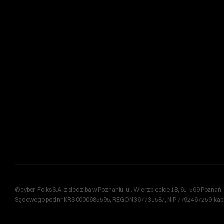
©cyber_Folks S.A. z siedzibą w Poznaniu, ul. Wierzbięcice 1B, 61-569 Pozn
Sądowego pod nr KRS 0000685595, REGON 367731587, NIP 7792467259, kapita