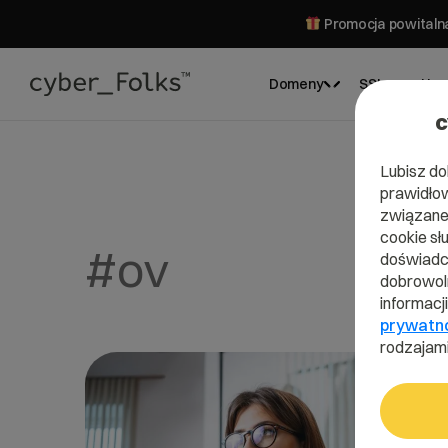
Promocja powitalna
Domeny
SSL
Hos
c
Lubisz do
prawidłow
związane 
cookie sł
#ov
doświadcz
dobrowoln
informacj
prywatn
rodzajami