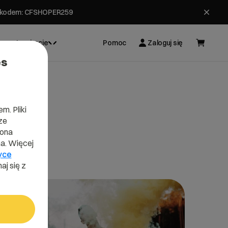
ł z kodem: CFSHOPER259
Inspiracje
Pomoc
Zaloguj się
es
m. Pliki
ze
lona
a. Więcej
yce
aj się z