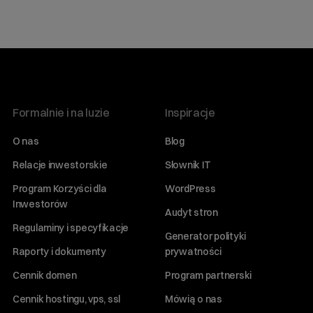
Formalnie i na luzie
Inspiracje
O nas
Blog
Relacje inwestorskie
Słownik IT
Program Korzyści dla
WordPress
Inwestorów
Audyt stron
Regulaminy i specyfikacje
Generator polityki
Raporty i dokumenty
prywatności
Cennik domen
Program partnerski
Cennik hostingu, vps, ssl
Mówią o nas