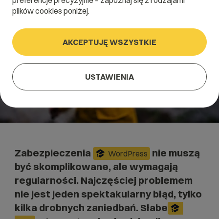
preferencje precyzyjnie – zapoznaj się z rodzajami
plików cookies poniżej.
AKCEPTUJĘ WSZYSTKIE
USTAWIENIA
Zabezpieczenia
nie muszą
WordPress
być skomplikowane, ale wymagają
regularności. Najczęściej problemem
nie jest jeden spektakularny błąd, tylko
kilka drobnych zaniedbań. Słabe