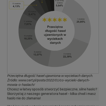
Przeciętna długość haseł ujawniona w wyciekach danych.
Źródło:
www.cert.pl/posts/2022/01/co-wycieki-danych-
mowia-o-haslach/
Chcesz w łatwy sposób stworzyć bezpieczne, silne hasło?
Skorzystaj z naszego
generatora haseł
– kilka chwil i masz
hasło nie do złamania!