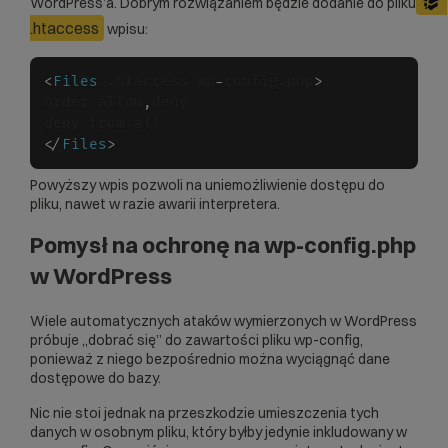
WordPress’a. Dobrym rozwiązaniem będzie dodanie do pliku
.htaccess
wpisu:
<
Files
 .htaccess wp
-
config.php
>
order allow
,
deny

<
/
Files
>
Powyższy wpis pozwoli na uniemożliwienie dostępu do
pliku, nawet w razie awarii interpretera.
Pomysł na ochronę na wp-config.php
w WordPress
Wiele automatycznych ataków wymierzonych w WordPress
próbuje „dobrać się” do zawartości pliku wp-config,
ponieważ z niego bezpośrednio można wyciągnąć dane
dostępowe do bazy.
Nic nie stoi jednak na przeszkodzie umieszczenia tych
danych w osobnym pliku, który byłby jedynie inkludowany w