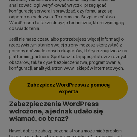
analizować logi, weryfikować wtyczki, przeglądać
konfigurację serwera i sprawdzać, czy formularze są
odporne na nadużycia. To normalne. Bezpieczeństwo
WordPressa to także decyzje techniczne, które wymagają
doświadczenia.
Jeśli nie masz czasu albo potrzebujesz więcej informacji o
rzeczywistym stanie swojej strony, możesz skorzystać z
pomocy doświadczonych
ekspertów
, których znajdziesz na
platformie _partners. Spotkasz tutaj specjalistów z różnych
obszarów, także cyberbezpieczeństwa, programowania,
konfiguracji, analityki, stron www i sklepów internetowych.
Zabezpiecz WordPressa z pomocą
experta
Zabezpieczenia WordPress
wdrożone, a jednak udało się
włamać, co teraz?
Nawet dobrze zabezpieczona strona może mieć problem.
Liczy się wtedy szybka, spokojna reakcja. Nie zaczynaj od