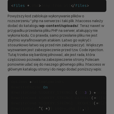
<
Files
*
.php
>
deny from all
<
/
Files
>
Powyższy kod zablokuje wykonywanie plików o
rozszerzeniu *.php na serwerze i taki plik .htaccess należy
dodać do katalogu
wp-content/uploads/
. Teraz nawet w
przypadku przesłania pliku PHP na serwer, atakujący nie
wykona kodu. Co prawda, samo przesłanie pliku nie jest
zbytnio wyrafinowanym atakiem. Łatwo go wykryć i
stosunkowo łatwo się przed nim zabezpieczyć. Większym
wyzwaniem jest zabezpieczenie przed tzw. Code injection.
Tutaj trzeba się bardziej pilnować, ale jest rada, która
częściowo pozwala na zabezpieczenie strony. Polecam
ponownie udać się do naszego głównego pliku .htaccess w
głównym katalogu strony i do niego dodać poniższy wpis:
Options 
+
FollowSymLinks

RewriteEngine 
On
RewriteCond %{QUERY_STRING} 
(
<
|%
3
C
)
.
*
script.
RewriteCond %{QUERY_STRING} GLOBALS
(
=
|[|%[
0
-
RewriteCond %{QUERY_STRING} _REQUEST
(
=
|[|%[
0
RewriteRule 
^
(
.
*
)
$ index.php [F
,
L]