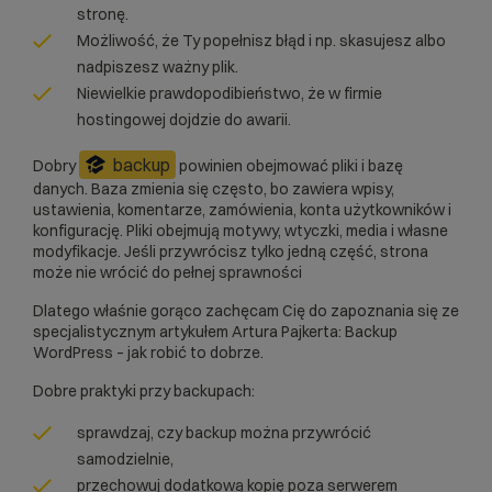
stronę.
Możliwość, że Ty popełnisz błąd i np. skasujesz albo
nadpiszesz ważny plik.
Niewielkie prawdopodibieństwo, że w firmie
hostingowej dojdzie do awarii.
backup
Dobry
powinien obejmować pliki i bazę
danych. Baza zmienia się często, bo zawiera wpisy,
ustawienia, komentarze, zamówienia, konta użytkowników i
konfigurację. Pliki obejmują motywy, wtyczki, media i własne
modyfikacje. Jeśli przywrócisz tylko jedną część, strona
może nie wrócić do pełnej sprawności
Dlatego właśnie gorąco zachęcam Cię do zapoznania się ze
specjalistycznym artykułem Artura Pajkerta:
Backup
WordPress
– jak robić to dobrze.
Dobre praktyki przy backupach:
sprawdzaj, czy backup można przywrócić
samodzielnie,
przechowuj dodatkową kopię poza serwerem