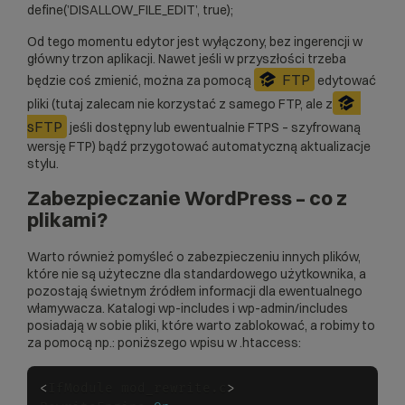
define(’DISALLOW_FILE_EDIT’, true);
Od tego momentu edytor jest wyłączony, bez ingerencji w
główny trzon aplikacji. Nawet jeśli w przyszłości trzeba
FTP
będzie coś zmienić, można za pomocą
edytować
pliki (tutaj zalecam nie korzystać z samego FTP, ale z
sFTP
jeśli dostępny lub ewentualnie FTPS – szyfrowaną
wersję FTP) bądź przygotować automatyczną aktualizacje
stylu.
Zabezpieczanie WordPress – co z
plikami?
Warto również pomyśleć o zabezpieczeniu innych plików,
które nie są użyteczne dla standardowego użytkownika, a
pozostają świetnym źródłem informacji dla ewentualnego
włamywacza. Katalogi wp-includes i wp-admin/includes
posiadają w sobie pliki, które warto zablokować, a robimy to
za pomocą np.: poniższego wpisu w .htaccess:
<
IfModule mod_rewrite.c
>