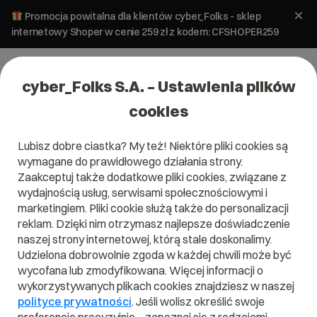
Promocja powitalna dla klientów cyber_Folks - sklep
internetowy Shoper w cenie 259 zł z kodem: CFSHOPER259
cyber_Folks S.A. – Ustawienia plików
cookies
Lubisz dobre ciastka? My też! Niektóre pliki cookies są
Bezpieczeństwo
WordPress
wymagane do prawidłowego działania strony.
Zabezpieczenia WordPress. A Ty –
Zaakceptuj także dodatkowe pliki cookies, związane z
co zrobiłeś dla Twojej strony?
wydajnością usług, serwisami społecznościowymi i
marketingiem. Pliki cookie służą także do personalizacji
reklam. Dzięki nim otrzymasz najlepsze doświadczenie
9 czerwca 2026
ok.
10
min
naszej strony internetowej, którą stale doskonalimy.
Udzielona dobrowolnie zgoda w każdej chwili może być
wycofana lub zmodyfikowana. Więcej informacji o
wykorzystywanych plikach cookies znajdziesz w naszej
polityce prywatności
. Jeśli wolisz określić swoje