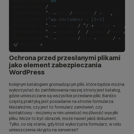
RewriteEngine 
On
RewriteBase 
/
RewriteRule 
^
wp
-
admin
/
includes
/
-
 [F
,
L]

RewriteRule 
!^wp-includes/ - [S=3]
RewriteRule 
^
wp
-
includes
/
[
^
/
]
+
\.php$ 
-
 [F
,
L]

RewriteRule 
^
wp
-
includes
/
js
/
tinymce
/
langs
/
.
+
RewriteRule 
^
wp
-
includes
/
theme
-
compat
/
-
 [F
,
<
/
IfModule
>
Ochrona przed przesłanymi plikami
jako element zabezpieczania
WordPress
Kolejnym katalogiem gromadzącym pliki, które będzie można
wykorzystać do zainfekowania naszej strony jest katalog,
gdzie umieszczane są wszystkie przesłane pliki. Bardzo
częstą praktyką jest posiadanie na stronie formularza.
Niezależnie, czy jest to formularz zamówień, czy
kontaktowy – możemy w nim umieścić możliwość wysyłki
pliku. Może to być obrazek, może nawet jakiś dokument.
Tylko, co się stanie, gdy ktoś wykorzysta formularz, w celu
umieszczenia skryptu na
serwerze
?