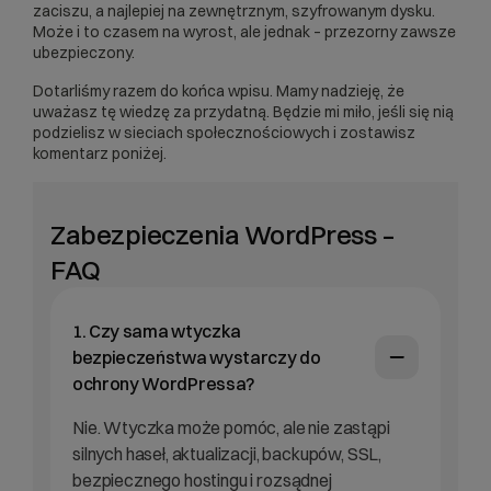
zaciszu,
a
najlepiej na zewnętrznym, szyfrowanym dysku.
Moż
e
i
to
czasem na wyrost, ale jednak – przezorny zawsze
ubezpieczony.
Dotarliśmy razem do końca wpisu. Mamy nadzieję, że
uważasz tę wiedzę za przydatną. Będzie mi miło, jeśli się nią
podzielisz w sieciach społecznościowych i zostawisz
komentarz poniżej.
Zabezpieczenia WordPress –
FAQ
1. Czy sama wtyczka
bezpieczeństwa wystarczy do
ochrony WordPressa?
Nie. Wtyczka może pomóc, ale nie zastąpi
silnych haseł, aktualizacji, backupów, SSL,
bezpiecznego hostingu i rozsądnej