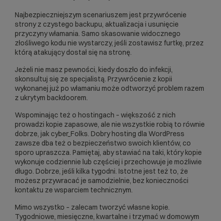
Najbezpieczniejszym scenariuszem jest przywrócenie
strony z czystego backupu, aktualizacja i usunięcie
przyczyny włamania. Samo skasowanie widocznego
złośliwego kodu nie wystarczy, jeśli zostawisz furtkę, przez
którą atakujący dostał się na stronę.
Jeżeli nie masz pewności, kiedy doszło do infekcji,
skonsultuj się ze specjalistą. Przywrócenie z kopii
wykonanej już po włamaniu może odtworzyć problem razem
z ukrytym backdoorem.
Wspominają
c
te
ż
o
hostingach –
wi
ększość
z
nich
prowadzi kopie zapasowe, ale nie wszystkie robią to równie
dobrze, jak cyber_Folks.
Dobry hosting dla WordPress
zawsze dba
te
ż
o
bezpieczeństwo swoich klientó
w
,
co
sporo upraszcza. Pamiętaj, aby stawiać na taki, który kopie
wykonuje codziennie lub częściej i przechowuje je możliwie
długo. Dobrze, jeśli kilka tygodni. Istotne jest też to, że
możesz przywracać je samodzielnie, bez konieczności
kontaktu ze wsparciem technicznym.
Mimo wszystko – zalecam tworzyć
w
łasne kopie.
Tygodniowe, miesięczne, kwartalne i trzymać
w
domowym