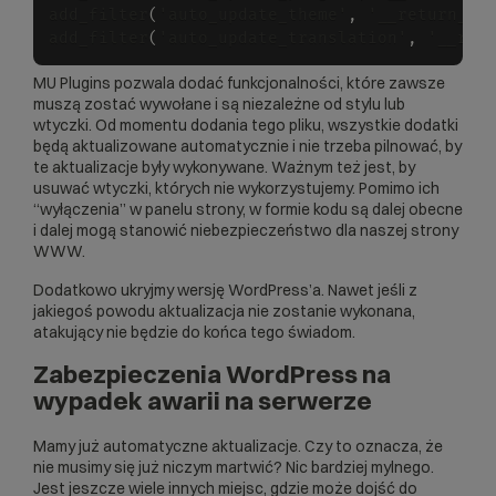
add_filter
(
'auto_update_theme'
,
 '__return_tr
add_filter
(
'auto_update_translation'
,
 '__ret
MU Plugins pozwala dodać funkcjonalności, które zawsze
muszą zostać wywołane i są niezależne od stylu lub
wtyczki. Od momentu dodania tego pliku, wszystkie dodatki
będą aktualizowane automatycznie i nie trzeba pilnować, by
te aktualizacje były wykonywane. Ważnym też jest, by
usuwać wtyczki, których nie wykorzystujemy. Pomimo ich
“wyłączenia” w panelu strony, w formie kodu są dalej obecne
i dalej mogą stanowić niebezpieczeństwo dla naszej strony
WWW.
Dodatkowo ukryjmy wersję WordPress’a. Nawet jeśli z
jakiegoś powodu aktualizacja nie zostanie wykonana,
atakujący nie będzie do końca tego świadom.
Zabezpieczenia WordPress na
wypadek awarii na serwerze
Mamy już automatyczne aktualizacje. Czy to oznacza, że
nie musimy się już niczym martwić? Nic bardziej mylnego.
Jest jeszcze wiele innych miejsc, gdzie może dojść do