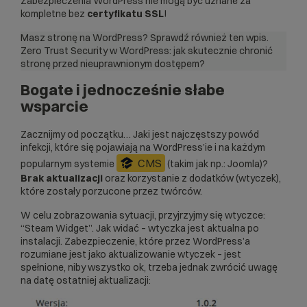
Zabezpieczenia WordPress nie mogą być uznane za
kompletne bez
certyfikatu SSL
!
Masz stronę na WordPress? Sprawdź również ten wpis.
Zero Trust Security w WordPress: jak skutecznie chronić
stronę przed nieuprawnionym dostępem?
Bogate i jednocześnie słabe
wsparcie
Zacznijmy od początku… Jaki jest najczęstszy powód
infekcji, które się pojawiają na WordPress’ie i na każdym
CMS
popularnym systemie
(takim jak np.: Joomla)?
Brak aktualizacji
oraz korzystanie z dodatków (wtyczek),
które zostały porzucone przez twórców.
W celu zobrazowania sytuacji, przyjrzyjmy się wtyczce:
“
Steam Widget
”. Jak widać – wtyczka jest aktualna po
instalacji. Zabezpieczenie, które przez WordPress’a
rozumiane jest jako aktualizowanie wtyczek – jest
spełnione, niby wszystko ok, trzeba jednak zwrócić uwagę
na datę ostatniej aktualizacji: