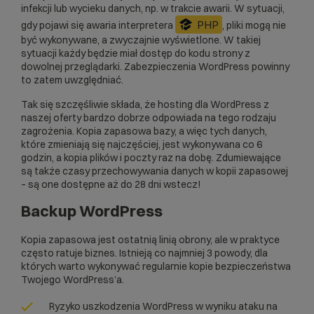
infekcji lub wycieku danych, np. w trakcie awarii. W sytuacji,
PHP
gdy pojawi się awaria interpretera
, pliki mogą nie
być wykonywane, a zwyczajnie wyświetlone. W takiej
sytuacji każdy będzie miał dostęp do kodu strony z
dowolnej przeglądarki. Zabezpieczenia WordPress powinny
to zatem uwzględniać.
Tak się szczęśliwie składa, że
hosting dla WordPress
z
naszej oferty bardzo dobrze odpowiada na tego rodzaju
zagrożenia. Kopia zapasowa bazy, a więc tych danych,
które zmieniają się najczęściej, jest wykonywana co 6
godzin, a kopia plików i poczty raz na dobę. Zdumiewające
są także czasy
przechowywania danych w kopii zapasowej
– są one dostępne aż do 28 dni wstecz!
Backup WordPress
Kopia zapasowa jest ostatnią linią obrony, ale w praktyce
często ratuje biznes. Istnieją co najmniej 3 powody, dla
których warto wykonywać regularnie
kopie bezpieczeństwa
Twojego WordPress’a.
Ryzyko uszkodzenia WordPress w wyniku ataku na