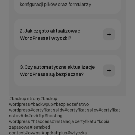
konfiguracji plików oraz formularzy.
2. Jak często aktualizować
WordPressa i wtyczki?
3. Czy automatyczne aktualizacje
WordPressa są bezpieczne?
#backup strony
#backup
wordpress
#backwpup
#bezpieczeństwo
wordpress
#certyfikat ssl dv
#certyfikat ssl ev
#certyfikat
ssl ov
#dv
#ev
#ftp
#hosting
wordpress
#htaccess
#instalacja certyfikatu
#kopia
zapasowa
#le
#mixed
content
#ov
#ssl
#updraftplus
#wtyczka