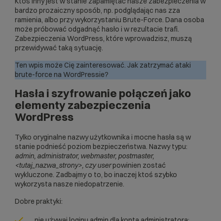
Ktoś inny jest w stanie zapamiętać nasze zabezpieczenia w
bardzo prozaiczny sposób, np. podglądając nas zza
ramienia, albo przy wykorzystaniu Brute-Force. Dana osoba
może próbować odgadnąć hasło i w rezultacie trafi.
Zabezpieczenia WordPress, które wprowadzisz, muszą
przewidywać taką sytuację.
Ten wpis może Cię zainteresować.
Jak zatrzymać ataki
brute-force na WordPressie?
Hasła i szyfrowanie połączeń jako
elementy zabezpieczenia
WordPress
Tylko oryginalne nazwy użytkownika i mocne hasła są w
stanie podnieść poziom bezpieczeństwa. Nazwy typu:
admin, administrator, webmaster, postmaster,
<tutaj_nazwa_strony>, czy user
powinien zostać
wykluczone. Zadbajmy o to, bo inaczej ktoś szybko
wykorzysta nasze niedopatrzenie.
Dobre praktyki:
nie używaj loginu admin dla konta administratora;