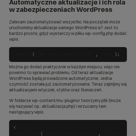
Automatyczne aktualizacje i ich rola
w zabezpieczeniach WordPress
Zalecam zautomatyzować wszystko. Na początek może
uruchomimy aktualizacje samego WordPress’a? Jest to
bardzo proste, gdyż wystarczy w pliku wp-config.php dodać
wpis:
 define
(
 'WP_AUTO_UPDATE_CORE'
,
 true 
)
;
Można go dodać praktycznie w każdym miejscu, więc nie
powinno to sprawiać problemu. Od teraz aktualizacje
WordPress będą prowadzone automatycznie. Jedna
czynność została już zautomatyzowana. Teraz zajmijmy się
aktualizacjami wtyczek, stylów oraz tłumaczeń.
W folderze wp-content/mu-plugins/ tworzymy plik (może
się nazywać np.: aktualizacja.php) i wrzucamy tam
następujący wpis:
<
?php

add_filter
(
'auto_update_plugin'
,
 '__return_t