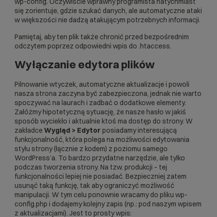
wp-config. Oczywiście wprawny programista natychmiast
się zorientuje, gdzie szukać danych, ale automatyczne ataki
w większości nie dadzą atakującym potrzebnych informacji.
Pamiętaj, aby ten plik także chronić przed bezpośrednim
odczytem poprzez odpowiedni wpis do .htaccess.
Wyłączanie edytora plików
Pilnowanie wtyczek, automatyczne aktualizacje i powoli
nasza strona zaczyna być zabezpieczona, jednak nie warto
spoczywać na laurach i zadbać o dodatkowe elementy.
Załóżmy hipotetyczną sytuację, że nasze hasło w jakiś
sposób wyciekło i aktualnie ktoś ma dostęp do strony. W
zakładce
Wygląd > Edytor
posiadamy interesującą
funkcjonalność, która polega na możliwości edytowania
stylu strony (łącznie z kodem) z poziomu samego
WordPress’a. To bardzo przydatne narzędzie, ale tylko
podczas tworzenia strony. Na tzw. produkcji – tej
funkcjonalności lepiej nie posiadać. Bezpieczniej zatem
usunąć taką funkcję, tak aby ograniczyć możliwość
manipulacji. W tym celu ponownie wracamy do pliku wp-
config.php i dodajemy kolejny zapis (np.: pod naszym wpisem
z aktualizacjami). Jest to prosty wpis: