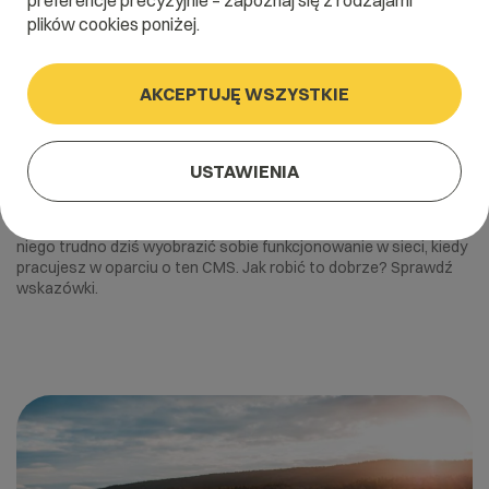
preferencje precyzyjnie – zapoznaj się z rodzajami
plików cookies poniżej.
AKCEPTUJĘ WSZYSTKIE
31 marca 2023
Backup WordPress – jak robić to
USTAWIENIA
dobrze?
Backup Wordpressa to backup bazy danych, jak i plików. Bez
niego trudno dziś wyobrazić sobie funkcjonowanie w sieci, kiedy
pracujesz w oparciu o ten CMS. Jak robić to dobrze? Sprawdź
wskazówki.