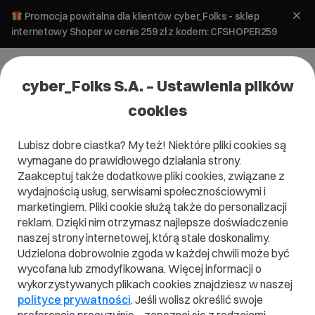
Promocja powitalna dla klientów cyber_Folks - sklep
internetowy Shoper w cenie 259 zł z kodem: CFSHOPER259
cyber_Folks S.A. – Ustawienia plików
cookies
Lubisz dobre ciastka? My też! Niektóre pliki cookies są
#updraftplus
wymagane do prawidłowego działania strony.
Zaakceptuj także dodatkowe pliki cookies, związane z
wydajnością usług, serwisami społecznościowymi i
marketingiem. Pliki cookie służą także do personalizacji
reklam. Dzięki nim otrzymasz najlepsze doświadczenie
naszej strony internetowej, którą stale doskonalimy.
Udzielona dobrowolnie zgoda w każdej chwili może być
wycofana lub zmodyfikowana. Więcej informacji o
wykorzystywanych plikach cookies znajdziesz w naszej
polityce prywatności
. Jeśli wolisz określić swoje