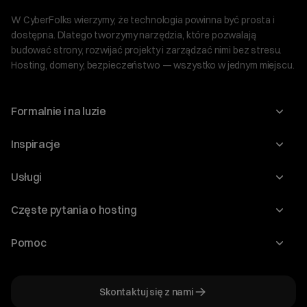
W CyberFolks wierzymy, że technologia powinna być prosta i
dostępna. Dlatego tworzymy narzędzia, które pozwalają
budować strony, rozwijać projekty i zarządzać nimi bez stresu.
Hosting, domeny, bezpieczeństwo — wszystko w jednym miejscu.
Formalnie i na luzie
O nas
Inspiracje
Relacje inwestorskie
Blog
Usługi
Program Korzyści dla Inwestorów
Słownik IT
Domeny
Regulaminy i specyfikacje
Częste pytania o hosting
WordPress
Certyfikaty SSL
Raporty i dokumenty
Jak przenieść stronę?
Audyt stron
Pomoc
Hosting www
Cennik domen
Jak przenieść domenę?
Generator polityki prywatności
Pomoc cyber_Folks
Hosting dla WordPress
Cennik hostingu, vps, ssl
Jak założyć stronę na WordPress?
Program partnerski
Skontaktuj się z nami
Hosting dla WooCommerce
Plany wsparcia – Serwery dedykowane