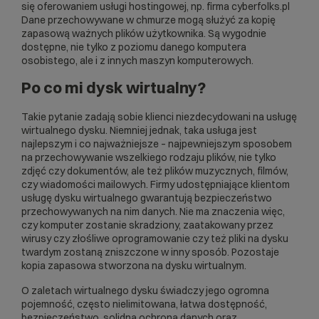
się oferowaniem
usługi hostingowej
, np. firma
cyberfolks.pl
Dane przechowywane w chmurze mogą służyć za kopię
zapasową ważnych plików użytkownika. Są wygodnie
dostępne, nie tylko z poziomu danego komputera
osobistego, ale i z innych maszyn komputerowych.
Po co mi dysk wirtualny?
Takie pytanie zadają sobie klienci niezdecydowani na usługę
wirtualnego dysku. Niemniej jednak, taka usługa jest
najlepszym i co najważniejsze – najpewniejszym sposobem
na przechowywanie wszelkiego rodzaju plików, nie tylko
zdjęć czy dokumentów, ale też plików muzycznych, filmów,
czy wiadomości mailowych. Firmy udostępniające klientom
usługę dysku wirtualnego gwarantują bezpieczeństwo
przechowywanych na nim danych. Nie ma znaczenia więc,
czy komputer zostanie skradziony, zaatakowany przez
wirusy czy złośliwe oprogramowanie czy też pliki na dysku
twardym zostaną zniszczone w inny sposób. Pozostaje
kopia zapasowa stworzona na dysku wirtualnym.
O zaletach wirtualnego dysku świadczy jego ogromna
pojemność, często nielimitowana, łatwa dostępność,
bezpieczeństwo, solidna ochrona danych oraz