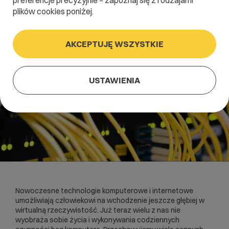
preferencje precyzyjnie – zapoznaj się z rodzajami
plików cookies poniżej.
AKCEPTUJĘ WSZYSTKIE
USTAWIENIA
Nowoczesne technologie komputerowe i internetowe
umożliwiają człowiekowi na wchodzenie jeszcze głębiej w
wirtualną rzeczywistość. Już teraz wielu z nas nie
wyobraża sobie życia i wykonywania codziennych