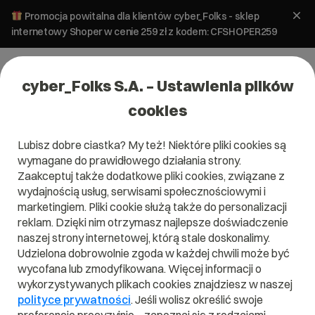
Promocja powitalna dla klientów cyber_Folks - sklep
internetowy Shoper w cenie 259 zł z kodem: CFSHOPER259
cyber_Folks S.A. – Ustawienia plików
cookies
Lubisz dobre ciastka? My też! Niektóre pliki cookies są
Hosting
wymagane do prawidłowego działania strony.
Czym jest dysk wirtualny?
Zaakceptuj także dodatkowe pliki cookies, związane z
wydajnością usług, serwisami społecznościowymi i
marketingiem. Pliki cookie służą także do personalizacji
25 sierpnia 2020
ok.
2
min
reklam. Dzięki nim otrzymasz najlepsze doświadczenie
naszej strony internetowej, którą stale doskonalimy.
Udzielona dobrowolnie zgoda w każdej chwili może być
wycofana lub zmodyfikowana. Więcej informacji o
wykorzystywanych plikach cookies znajdziesz w naszej
polityce prywatności
. Jeśli wolisz określić swoje