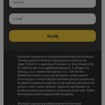
Wyrażam zgodę na otrzymywanie informacji handlowych i
marketingowych na temat usług świadczonych przez
cyber_Folks S.A. z siedzibą w Poznaniu, ul. Wierzbięcice 1B,
61-569 Poznań, oraz spółek powiązanych, tj. Shoper S.A.,
Apilo sp. z o.o., Sempire Europe sp. z o.o., Vercom S.A,
MailerLite Limited, w tym o promocjach, wydarzeniach
promocyjnych i innych akcjach marketingowych za pomocą
środków komunikacji elektronicznej na podany przeze mnie
adres e-mail i numer telefonu. Zgadzam się również, na
przetwarzanie moich danych osobowych w tym celu. Wiem,
że w każdej chwili mogę wycofać tę zgodę.
Wyrażam zgodę na przekazywanie mi informacji