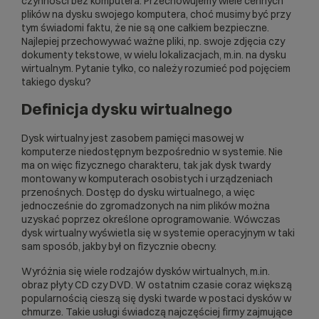
czynności bez komputera. Przechowujemy wiele cennych
plików na dysku swojego komputera, choć musimy być przy
tym świadomi faktu, że nie są one całkiem bezpieczne.
Najlepiej przechowywać ważne pliki, np. swoje zdjęcia czy
dokumenty tekstowe, w wielu lokalizacjach, m.in. na dysku
wirtualnym. Pytanie tylko, co należy rozumieć pod pojęciem
takiego dysku?
Definicja dysku wirtualnego
Dysk wirtualny jest zasobem pamięci masowej w
komputerze niedostępnym bezpośrednio w systemie. Nie
ma on więc fizycznego charakteru, tak jak dysk twardy
montowany w komputerach osobistych i urządzeniach
przenośnych. Dostęp do dysku wirtualnego, a więc
jednocześnie do zgromadzonych na nim plików można
uzyskać poprzez określone oprogramowanie. Wówczas
dysk wirtualny wyświetla się w systemie operacyjnym w taki
sam sposób, jakby był on fizycznie obecny.
Wyróżnia się wiele rodzajów dysków wirtualnych, m.in.
obraz płyty CD czy DVD. W ostatnim czasie coraz większą
popularnością cieszą się dyski twarde w postaci dysków w
chmurze. Takie usługi świadczą najczęściej firmy zajmujące