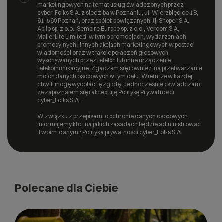
marketingowych na temat usług świadczonych przez
cyber_Folks S.A. z siedzibą w Poznaniu, ul. Wierzbięcice 1B,
61-569 Poznań, oraz spółek powiązanych, tj. Shoper S.A.,
Apilo sp. z o.o., Sempire Europe sp. z o.o., Vercom S.A,
MailerLite Limited, w tym o promocjach, wydarzeniach
promocyjnych i innych akcjach marketingowych w postaci
wiadomości oraz w trakcie połączeń głosowych
wykonywanych przez telefon lub inne urządzenie
telekomunikacyjne. Zgadzam się również, na przetwarzanie
moich danych osobowych w tym celu. Wiem, że w każdej
chwili mogę wycofać tę zgodę. Jednocześnie oświadczam,
że zapoznałem się i akceptuję
Politykę Prywatności
cyber_Folks S.A.
W związku z przepisami o ochronie danych osobowych
informujemy kto i na jakich zasadach będzie administrować
Twoimi danymi:
Polityka prywatności
cyber_Folks S.A.
Polecane dla Ciebie