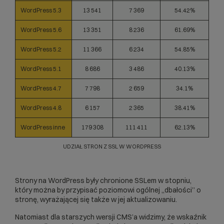
WordPress 5.3
13 541
7 369
54.42%
WordPress 5.6
13 351
8 236
61.69%
WordPress 5.2
11 366
6 234
54.85%
WordPress 5.1
8 686
3 486
40.13%
WordPress 4.7
7 798
2 659
34.1%
WordPress 4.8
6 157
2 365
38.41%
WordPress inne
179 308
111 411
62.13%
UDZIAŁ STRON Z SSL W WORDPRESS
Strony na WordPress były chronione SSLem w stopniu,
który można by przypisać poziomowi ogólnej „dbałości” o
stronę, wyrażającej się także w jej aktualizowaniu.
Natomiast dla starszych wersji CMS’a widzimy, że wskaźnik