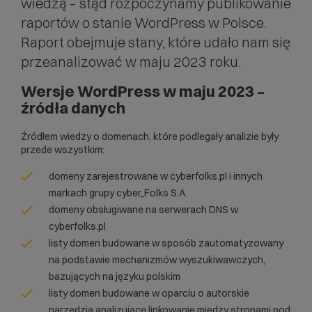
wiedzą – stąd rozpoczynamy publikowanie
raportów o stanie WordPress w Polsce.
Raport obejmuje stany, które udało nam się
przeanalizować w maju 2023 roku.
Wersje WordPress w maju 2023 –
źródła danych
Źródłem wiedzy o domenach, które podlegały analizie były
przede wszystkim:
domeny zarejestrowane w cyberfolks.pl i innych
markach grupy cyber_Folks S.A.
domeny obsługiwane na serwerach DNS w
cyberfolks.pl
listy domen budowane w sposób zautomatyzowany
na podstawie mechanizmów wyszukiwawczych,
bazujących na języku polskim
listy domen budowane w oparciu o autorskie
narzędzia analizujące linkowanie między stronami pod