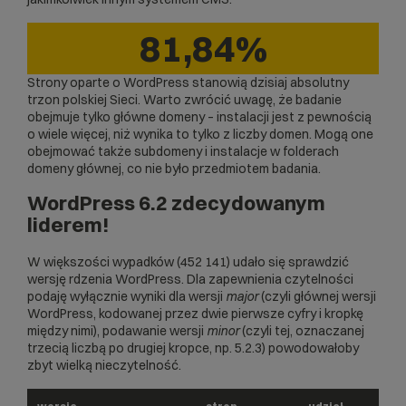
81,84%
Strony oparte o WordPress stanowią dzisiaj absolutny
trzon polskiej Sieci. Warto zwrócić uwagę, że badanie
obejmuje tylko główne domeny – instalacji jest z pewnością
o wiele więcej, niż wynika to tylko z liczby domen. Mogą one
obejmować także subdomeny i instalacje w folderach
domeny głównej, co nie było przedmiotem badania.
WordPress 6.2 zdecydowanym
liderem!
W większości wypadków (452 141) udało się sprawdzić
wersję rdzenia WordPress. Dla zapewnienia czytelności
podaję wyłącznie wyniki dla wersji
major
(czyli głównej wersji
WordPress, kodowanej przez dwie pierwsze cyfry i kropkę
między nimi), podawanie wersji
minor
(czyli tej, oznaczanej
trzecią liczbą po drugiej kropce, np. 5.2.3) powodowałoby
zbyt wielką nieczytelność.