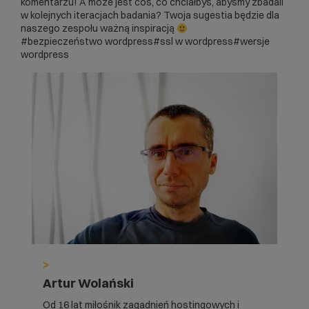
komentarzu! A może jest coś, co chciałbyś, abyśmy zbadali
w kolejnych iteracjach badania? Twoja sugestia będzie dla
naszego zespołu ważną inspiracją
#bezpieczeństwo wordpress
#ssl w wordpress
#wersje
wordpress
>
Artur Wolański
Od 16 lat miłośnik zagadnień hostingowych i