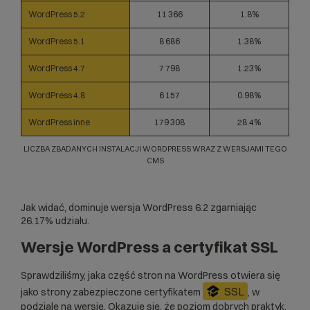
WordPress 5.2
11 366
1.8%
WordPress 5.1
8 686
1.38%
WordPress 4.7
7 798
1.23%
WordPress 4.8
6 157
0.98%
WordPress inne
179 308
28.4%
LICZBA ZBADANYCH INSTALACJI WORDPRESS WRAZ Z WERSJAMI TEGO
CMS
Jak widać, dominuje wersja WordPress 6.2 zgarniając
26.17% udziału.
Wersje WordPress a certyfikat SSL
Sprawdziliśmy, jaka część stron na WordPress otwiera się
SSL
jako strony zabezpieczone certyfikatem
, w
podziale na wersje. Okazuje się, że poziom dobrych praktyk,