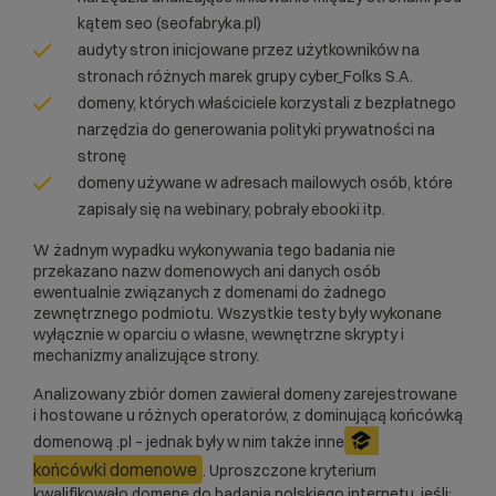
kątem seo (seofabryka.pl)
audyty stron inicjowane przez użytkowników na
stronach różnych marek grupy cyber_Folks S.A.
domeny, których właściciele korzystali z bezpłatnego
narzędzia do generowania polityki prywatności na
stronę
domeny używane w adresach mailowych osób, które
zapisały się na webinary, pobrały ebooki itp.
W żadnym wypadku wykonywania tego badania nie
przekazano nazw domenowych ani danych osób
ewentualnie związanych z domenami do żadnego
zewnętrznego podmiotu. Wszystkie testy były wykonane
wyłącznie w oparciu o własne, wewnętrzne skrypty i
mechanizmy analizujące strony.
Analizowany zbiór domen zawierał domeny zarejestrowane
i hostowane u różnych operatorów, z dominującą końcówką
domenową .pl – jednak były w nim także inne
końcówki domenowe
. Uproszczone kryterium
kwalifikowało domenę do badania polskiego internetu, jeśli: