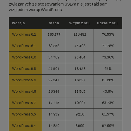
związanych ze stosowaniem SSL\’a nie jest taki sam
względem wersji WordPress.
wersja
stron
w tym z SSL
udział z SSL
WordPress 6.2
165 277
126 482
76.53%
WordPress 6.1
63 258
45 408
71.78%
WordPress 6.0
34 709
25 464
73.36%
WordPress 5.8
27 504
18 428
67%
WordPress 5.9
27 247
16 697
61.28%
WordPress 4.9
26 344
11 565
43.9%
WordPress 5.7
17 115
10 907
63.73%
WordPress 5.5
14 959
9 210
61.57%
WordPress 5.4
14 829
8 599
57.99%