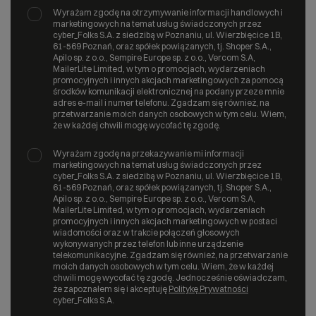
Wyrażam zgodę na otrzymywanie informacji handlowych i
marketingowych na temat usług świadczonych przez
cyber_Folks S.A. z siedzibą w Poznaniu, ul. Wierzbięcice 1B,
61-569 Poznań, oraz spółek powiązanych, tj. Shoper S.A.,
Apilo sp. z o.o., Sempire Europe sp. z o.o., Vercom S.A,
MailerLite Limited, w tym o promocjach, wydarzeniach
promocyjnych i innych akcjach marketingowych za pomocą
środków komunikacji elektronicznej na podany przeze mnie
adres e-mail i numer telefonu. Zgadzam się również, na
przetwarzanie moich danych osobowych w tym celu. Wiem,
że w każdej chwili mogę wycofać tę zgodę.
Wyrażam zgodę na przekazywanie mi informacji
marketingowych na temat usług świadczonych przez
cyber_Folks S.A. z siedzibą w Poznaniu, ul. Wierzbięcice 1B,
61-569 Poznań, oraz spółek powiązanych, tj. Shoper S.A.,
Apilo sp. z o.o., Sempire Europe sp. z o.o., Vercom S.A,
MailerLite Limited, w tym o promocjach, wydarzeniach
promocyjnych i innych akcjach marketingowych w postaci
wiadomości oraz w trakcie połączeń głosowych
wykonywanych przez telefon lub inne urządzenie
telekomunikacyjne. Zgadzam się również, na przetwarzanie
moich danych osobowych w tym celu. Wiem, że w każdej
chwili mogę wycofać tę zgodę. Jednocześnie oświadczam,
że zapoznałem się i akceptuję
Politykę Prywatności
cyber_Folks S.A.