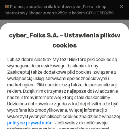
Promocja powitalna dla klientów cyber_Folks - sklep
internetowy Shoper w cenie 259 zł z kodem: CFSHOPER259
cyber_Folks S.A. – Ustawienia plików
cookies
Lubisz dobre ciastka? My też! Niektóre pliki cookies są
WordPress
wymagane do prawidłowego działania strony.
Wersje WordPress w Polsce w maju
Zaakceptuj także dodatkowe pliki cookies, związane z
2023
wydajnością usług, serwisami społecznościowymi i
marketingiem. Pliki cookie służą także do personalizacji
reklam. Dzięki nim otrzymasz najlepsze doświadczenie
13 października 2023
ok.
3
min
naszej strony internetowej, którą stale doskonalimy.
Udzielona dobrowolnie zgoda w każdej chwili może być
wycofana lub zmodyfikowana. Więcej informacji o
wykorzystywanych plikach cookies znajdziesz w naszej
polityce prywatności
. Jeśli wolisz określić swoje