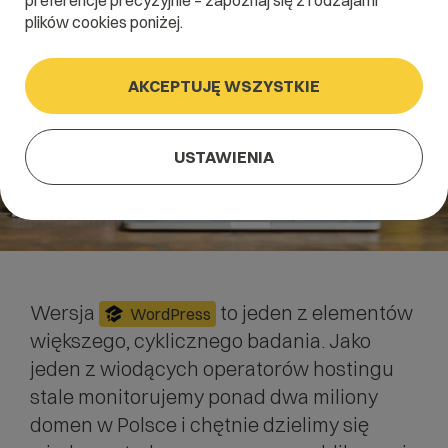
preferencje precyzyjnie – zapoznaj się z rodzajami
plików cookies poniżej.
AKCEPTUJĘ WSZYSTKIE
USTAWIENIA
Wersja
to jeden z elementów
WordPress
większego, cyklicznego badania. Jako
jeden z wiodących operatorów hostingu
stale monitorujemy ponad dwa miliony
domen w Polsce i chętnie dzielimy się