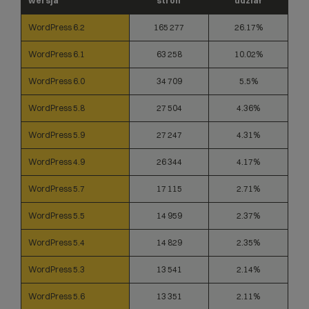
wersja
stron
udział
WordPress 6.2
165 277
26.17%
WordPress 6.1
63 258
10.02%
WordPress 6.0
34 709
5.5%
WordPress 5.8
27 504
4.36%
WordPress 5.9
27 247
4.31%
WordPress 4.9
26 344
4.17%
WordPress 5.7
17 115
2.71%
WordPress 5.5
14 959
2.37%
WordPress 5.4
14 829
2.35%
WordPress 5.3
13 541
2.14%
WordPress 5.6
13 351
2.11%