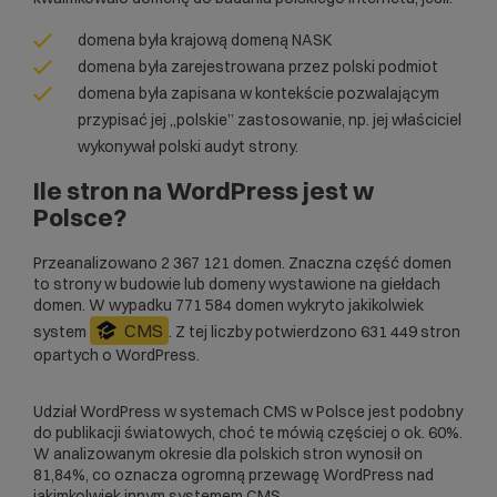
domena była krajową domeną NASK
domena była zarejestrowana przez polski podmiot
domena była zapisana w kontekście pozwalającym
przypisać jej „polskie” zastosowanie, np. jej właściciel
wykonywał polski audyt strony.
Ile stron na WordPress jest w
Polsce?
Przeanalizowano 2 367 121 domen. Znaczna część domen
to strony w budowie lub domeny wystawione na giełdach
domen. W wypadku 771 584 domen wykryto jakikolwiek
CMS
system
. Z tej liczby potwierdzono 631 449 stron
opartych o WordPress.
Udział WordPress w systemach CMS w Polsce jest podobny
do publikacji światowych, choć te mówią częściej o ok. 60%.
W analizowanym okresie dla polskich stron wynosił on
81,84%, co oznacza ogromną przewagę WordPress nad
jakimkolwiek innym systemem CMS.