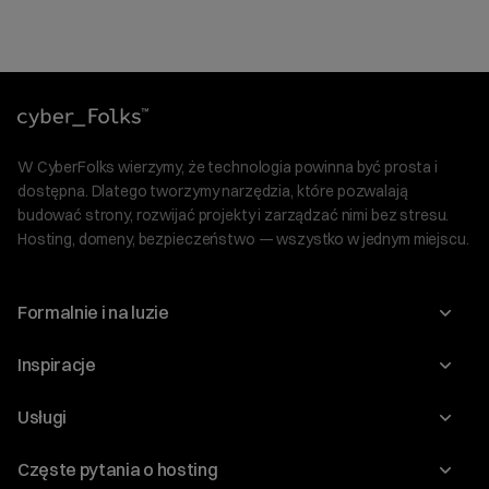
W CyberFolks wierzymy, że technologia powinna być prosta i
dostępna. Dlatego tworzymy narzędzia, które pozwalają
budować strony, rozwijać projekty i zarządzać nimi bez stresu.
Hosting, domeny, bezpieczeństwo — wszystko w jednym miejscu.
Formalnie i na luzie
O nas
Inspiracje
Relacje inwestorskie
Blog
Usługi
Program Korzyści dla Inwestorów
Słownik IT
Domeny
Regulaminy i specyfikacje
Częste pytania o hosting
WordPress