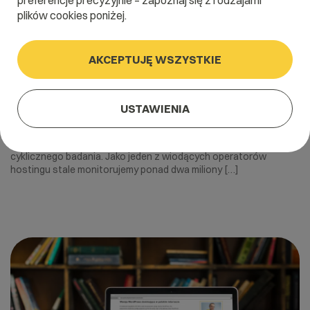
preferencje precyzyjnie – zapoznaj się z rodzajami
plików cookies poniżej.
AKCEPTUJĘ WSZYSTKIE
2 sierpnia 2023
Wersje WordPress w Polsce w lipcu
USTAWIENIA
2023
Wersja WordPress to jeden z elementów większego,
cyklicznego badania. Jako jeden z wiodących operatorów
hostingu stale monitorujemy ponad dwa miliony […]