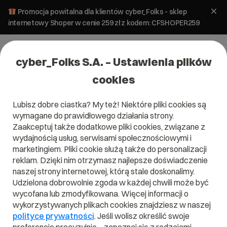
Promocja powitalna dla klientów cyber_Folks - sklep
internetowy Shoper w cenie 259 zł z kodem: CFSHOPER259
cyber_Folks S.A. – Ustawienia plików
cookies
Lubisz dobre ciastka? My też! Niektóre pliki cookies są
#wersje wordpress
wymagane do prawidłowego działania strony.
Zaakceptuj także dodatkowe pliki cookies, związane z
wydajnością usług, serwisami społecznościowymi i
marketingiem. Pliki cookie służą także do personalizacji
reklam. Dzięki nim otrzymasz najlepsze doświadczenie
naszej strony internetowej, którą stale doskonalimy.
Udzielona dobrowolnie zgoda w każdej chwili może być
wycofana lub zmodyfikowana. Więcej informacji o
wykorzystywanych plikach cookies znajdziesz w naszej
polityce prywatności
. Jeśli wolisz określić swoje