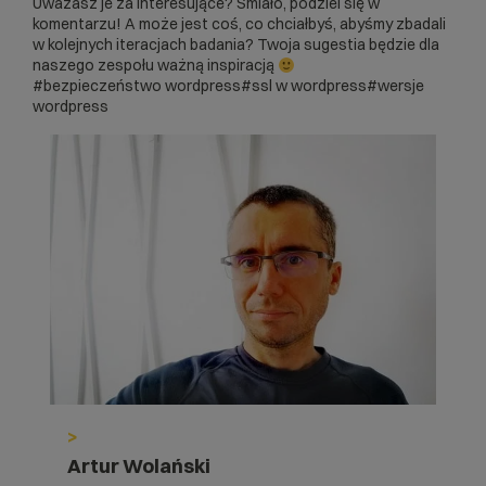
Uważasz je za interesujące? Śmiało, podziel się w
komentarzu! A może jest coś, co chciałbyś, abyśmy zbadali
w kolejnych iteracjach badania? Twoja sugestia będzie dla
naszego zespołu ważną inspiracją
#bezpieczeństwo wordpress
#ssl w wordpress
#wersje
wordpress
>
Artur Wolański