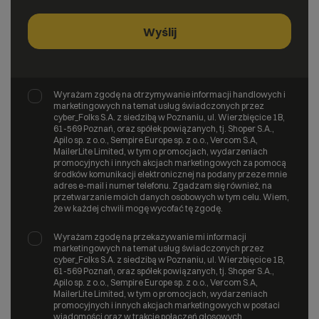
Wyrażam zgodę na otrzymywanie informacji handlowych i
marketingowych na temat usług świadczonych przez
cyber_Folks S.A. z siedzibą w Poznaniu, ul. Wierzbięcice 1B,
61-569 Poznań, oraz spółek powiązanych, tj. Shoper S.A.,
Apilo sp. z o.o., Sempire Europe sp. z o.o., Vercom S.A,
MailerLite Limited, w tym o promocjach, wydarzeniach
promocyjnych i innych akcjach marketingowych za pomocą
środków komunikacji elektronicznej na podany przeze mnie
adres e-mail i numer telefonu. Zgadzam się również, na
przetwarzanie moich danych osobowych w tym celu. Wiem,
że w każdej chwili mogę wycofać tę zgodę.
Wyrażam zgodę na przekazywanie mi informacji
marketingowych na temat usług świadczonych przez
cyber_Folks S.A. z siedzibą w Poznaniu, ul. Wierzbięcice 1B,
61-569 Poznań, oraz spółek powiązanych, tj. Shoper S.A.,
Apilo sp. z o.o., Sempire Europe sp. z o.o., Vercom S.A,
MailerLite Limited, w tym o promocjach, wydarzeniach
promocyjnych i innych akcjach marketingowych w postaci
wiadomości oraz w trakcie połączeń głosowych