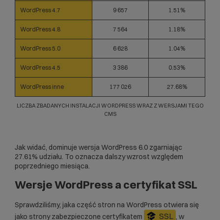
WordPress 4.7
9 657
1.51%
WordPress 4.8
7 564
1.18%
WordPress 5.0
6 628
1.04%
WordPress 4.5
3 386
0.53%
WordPress inne
177 026
27.68%
LICZBA ZBADANYCH INSTALACJI WORDPRESS WRAZ Z WERSJAMI TEGO
CMS
Jak widać, dominuje wersja WordPress 6.0 zgarniając
27.61% udziału. To oznacza dalszy wzrost względem
poprzedniego miesiąca.
Wersje WordPress a certyfikat SSL
Sprawdziliśmy, jaka część stron na WordPress otwiera się
SSL
jako strony zabezpieczone certyfikatem
, w