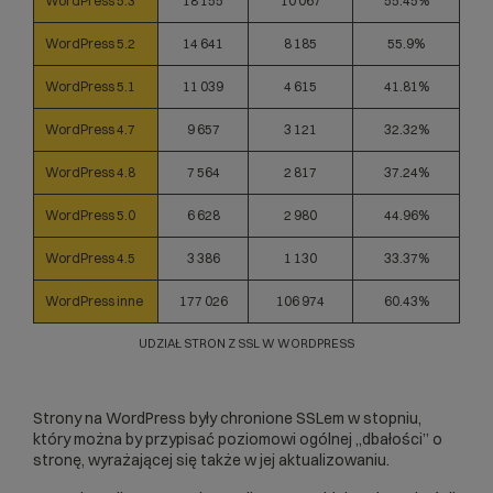
WordPress 5.3
18 155
10 067
55.45%
WordPress 5.2
14 641
8 185
55.9%
WordPress 5.1
11 039
4 615
41.81%
WordPress 4.7
9 657
3 121
32.32%
WordPress 4.8
7 564
2 817
37.24%
WordPress 5.0
6 628
2 980
44.96%
WordPress 4.5
3 386
1 130
33.37%
WordPress inne
177 026
106 974
60.43%
UDZIAŁ STRON Z SSL W WORDPRESS
Strony na WordPress były chronione SSLem w stopniu,
który można by przypisać poziomowi ogólnej „dbałości” o
stronę, wyrażającej się także w jej aktualizowaniu.