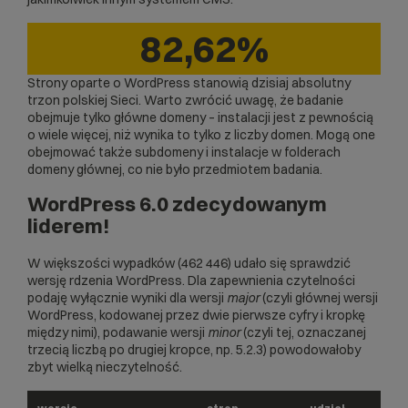
82,62%
Strony oparte o WordPress stanowią dzisiaj absolutny
trzon polskiej Sieci. Warto zwrócić uwagę, że badanie
obejmuje tylko główne domeny – instalacji jest z pewnością
o wiele więcej, niż wynika to tylko z liczby domen. Mogą one
obejmować także subdomeny i instalacje w folderach
domeny głównej, co nie było przedmiotem badania.
WordPress 6.0 zdecydowanym
liderem!
W większości wypadków (462 446) udało się sprawdzić
wersję rdzenia WordPress. Dla zapewnienia czytelności
podaję wyłącznie wyniki dla wersji
major
(czyli głównej wersji
WordPress, kodowanej przez dwie pierwsze cyfry i kropkę
między nimi), podawanie wersji
minor
(czyli tej, oznaczanej
trzecią liczbą po drugiej kropce, np. 5.2.3) powodowałoby
zbyt wielką nieczytelność.