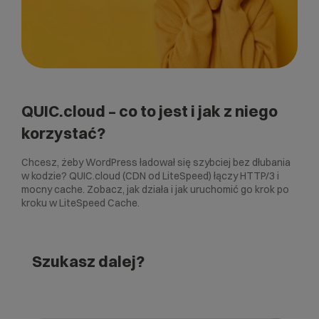
QUIC.cloud – co to jest i jak z niego
korzystać?
Chcesz, żeby WordPress ładował się szybciej bez dłubania
w kodzie? QUIC.cloud (CDN od LiteSpeed) łączy HTTP/3 i
mocny cache. Zobacz, jak działa i jak uruchomić go krok po
kroku w LiteSpeed Cache.
Szukasz dalej?