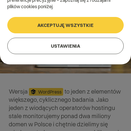
preferencje precyzyjnie – zapoznaj się z rodzajami
plików cookies poniżej.
AKCEPTUJĘ WSZYSTKIE
USTAWIENIA
Wersja
to jeden z elementów
WordPress
większego, cyklicznego badania. Jako
jeden z wiodących operatorów
hostingu
stale monitorujemy ponad dwa miliony
domen w Polsce i chętnie dzielimy się