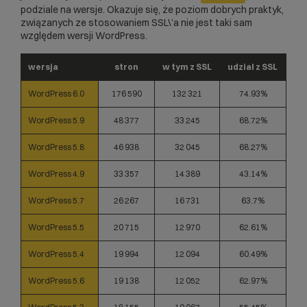
podziale na wersje. Okazuje się, że poziom dobrych praktyk,
związanych ze stosowaniem SSL\’a nie jest taki sam
względem wersji WordPress.
wersja
stron
w tym z SSL
udział z SSL
WordPress 6.0
176 590
132 321
74.93%
WordPress 5.9
48 377
33 245
68.72%
WordPress 5.8
46 938
32 045
68.27%
WordPress 4.9
33 357
14 389
43.14%
WordPress 5.7
26 267
16 731
63.7%
WordPress 5.5
20 715
12 970
62.61%
WordPress 5.4
19 994
12 094
60.49%
WordPress 5.6
19 138
12 052
62.97%