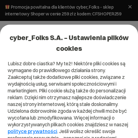
Promocja powitalna dla klientów cyber_Folks - sklep
internetowy Shoper w cenie 259 zł z kodem: CFSHOPER259
cyber_Folks S.A. – Ustawienia plików
cookies
Lubisz dobre ciastka? My też! Niektóre pliki cookies są
WordPress
wymagane do prawidłowego działania strony.
Wersje WordPress w Polsce we
Zaakceptuj także dodatkowe pliki cookies, związane z
wrześniu 2022
wydajnością usług, serwisami społecznościowymi i
marketingiem. Pliki cookie służą także do personalizacji
reklam. Dzięki nim otrzymasz najlepsze doświadczenie
13 października 2023
ok.
3
min
naszej strony internetowej, którą stale doskonalimy.
Udzielona dobrowolnie zgoda w każdej chwili może być
wycofana lub zmodyfikowana. Więcej informacji o
wykorzystywanych plikach cookies znajdziesz w naszej
polityce prywatności
. Jeśli wolisz określić swoje