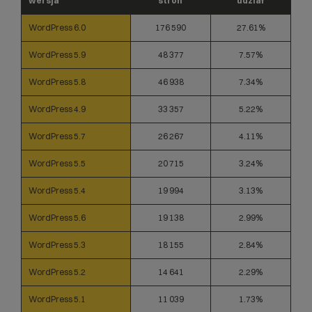
wersja
stron
udział
WordPress 6.0
176 590
27.61%
WordPress 5.9
48 377
7.57%
WordPress 5.8
46 938
7.34%
WordPress 4.9
33 357
5.22%
WordPress 5.7
26 267
4.11%
WordPress 5.5
20 715
3.24%
WordPress 5.4
19 994
3.13%
WordPress 5.6
19 138
2.99%
WordPress 5.3
18 155
2.84%
WordPress 5.2
14 641
2.29%
WordPress 5.1
11 039
1.73%