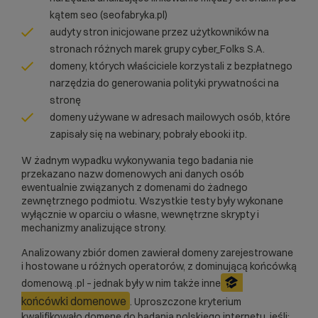
kątem seo (
seofabryka.pl)
audyty stron inicjowane przez użytkowników na
stronach różnych marek grupy cyber_Folks S.A.
domeny, których właściciele korzystali z bezpłatnego
narzędzia do generowania polityki prywatności na
stronę
domeny używane w adresach mailowych osób, które
zapisały się na webinary, pobrały ebooki itp.
W żadnym wypadku wykonywania tego badania nie
przekazano nazw domenowych ani danych osób
ewentualnie związanych z domenami do żadnego
zewnętrznego podmiotu. Wszystkie testy były wykonane
wyłącznie w oparciu o własne, wewnętrzne skrypty i
mechanizmy analizujące strony.
Analizowany zbiór domen zawierał domeny zarejestrowane
i hostowane u różnych operatorów, z dominującą końcówką
domenową .pl – jednak były w nim także inne
końcówki domenowe
. Uproszczone kryterium
kwalifikowało domenę do badania polskiego internetu, jeśli: