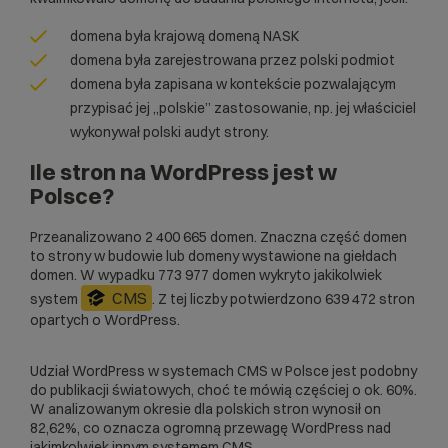
domena była krajową domeną NASK
domena była zarejestrowana przez polski podmiot
domena była zapisana w kontekście pozwalającym
przypisać jej „polskie” zastosowanie, np. jej właściciel
wykonywał polski audyt strony.
Ile stron na WordPress jest w
Polsce?
Przeanalizowano 2 400 665 domen. Znaczna część domen
to strony w budowie lub domeny wystawione na giełdach
domen. W wypadku 773 977
domen
wykryto jakikolwiek
CMS
system
. Z tej liczby potwierdzono 639 472 stron
opartych o WordPress.
Udział WordPress w systemach CMS w Polsce jest podobny
do publikacji światowych, choć te mówią częściej o ok. 60%.
W analizowanym okresie dla polskich stron wynosił on
82,62%, co oznacza ogromną przewagę WordPress nad
jakimkolwiek innym systemem CMS.