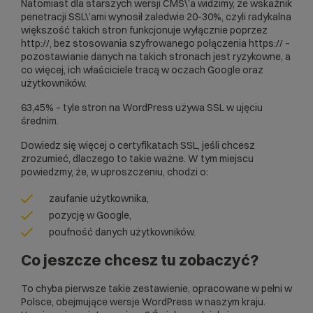
Natomiast dla starszych wersji CMS\’a widzimy, że wskaźnik
penetracji SSL\’ami wynosił zaledwie 20-30%, czyli radykalna
większość takich stron funkcjonuje wyłącznie poprzez
http://, bez stosowania szyfrowanego połączenia https:// –
pozostawianie danych na takich stronach jest ryzykowne, a
co więcej, ich właściciele tracą w oczach Google oraz
użytkowników.
63,45% – tyle stron na WordPress używa SSL w ujęciu
średnim.
Dowiedz się
więcej o certyfikatach SSL
, jeśli chcesz
zrozumieć, dlaczego to takie ważne. W tym miejscu
powiedzmy, że, w uproszczeniu, chodzi o:
zaufanie użytkownika,
pozycję w Google,
poufność danych użytkowników.
Co jeszcze chcesz tu zobaczyć?
To chyba pierwsze takie zestawienie, opracowane w pełni w
Polsce, obejmujące wersje WordPress w naszym kraju.