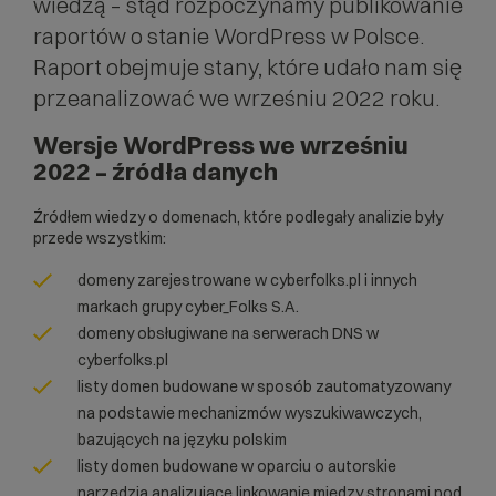
wiedzą – stąd rozpoczynamy publikowanie
raportów o stanie WordPress w Polsce.
Raport obejmuje stany, które udało nam się
przeanalizować we wrześniu 2022 roku.
Wersje WordPress we wrześniu
2022 – źródła danych
Źródłem wiedzy o domenach, które podlegały analizie były
przede wszystkim:
domeny zarejestrowane w cyberfolks.pl i innych
markach grupy cyber_Folks S.A.
domeny obsługiwane na serwerach DNS w
cyberfolks.pl
listy domen budowane w sposób zautomatyzowany
na podstawie mechanizmów wyszukiwawczych,
bazujących na języku polskim
listy domen budowane w oparciu o autorskie
narzędzia analizujące linkowanie między stronami pod