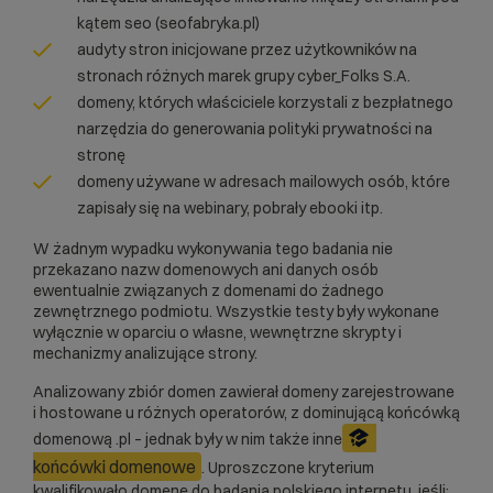
kątem seo (seofabryka.pl)
audyty stron inicjowane przez użytkowników na
stronach różnych marek grupy cyber_Folks S.A.
domeny, których właściciele korzystali z bezpłatnego
narzędzia do generowania polityki prywatności na
stronę
domeny używane w adresach mailowych osób, które
zapisały się na webinary, pobrały ebooki itp.
W żadnym wypadku wykonywania tego badania nie
przekazano nazw domenowych ani danych osób
ewentualnie związanych z domenami do żadnego
zewnętrznego podmiotu. Wszystkie testy były wykonane
wyłącznie w oparciu o własne, wewnętrzne skrypty i
mechanizmy analizujące strony.
Analizowany zbiór domen zawierał domeny zarejestrowane
i hostowane u różnych operatorów, z dominującą końcówką
domenową .pl – jednak były w nim także inne
końcówki domenowe
. Uproszczone kryterium
kwalifikowało domenę do badania polskiego internetu, jeśli: