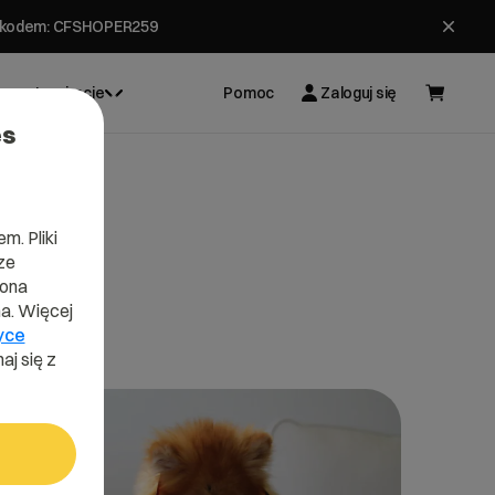
ł z kodem: CFSHOPER259
Inspiracje
Pomoc
Zaloguj się
es
m. Pliki
ze
lona
a. Więcej
yce
aj się z