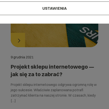
USTAWIENIA
9 grudnia 2021
Projekt sklepu internetowego —
jak się za to zabrać?
Projekt sklepu internetowego odgrywa ogromną rolę w
jego sukcesie. Właściwie zaplanowana potrafi
zatrzymać klienta na naszej stronie. W czasach, kiedy
[…]