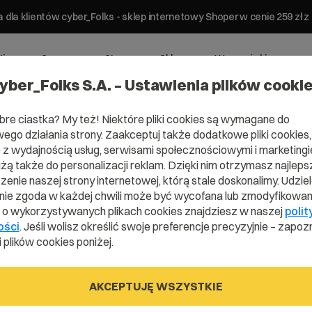
 dla klientów cyber_Folks - sklep internetowy Shoper w cenie 259 z
ting
Serwery
Strony
Sklepy
Wsparcie biznesowe
yber_Folks S.A. – Ustawienia plików cooki
bre ciastka? My też! Niektóre pliki cookies są wymagane do
ego działania strony. Zaakceptuj także dodatkowe pliki cookies,
z wydajnością usług, serwisami społecznościowymi i marketingie
użą także do personalizacji reklam. Dzięki nim otrzymasz najleps
ep
enie naszej strony internetowej, którą stale doskonalimy. Udzie
ie zgoda w każdej chwili może być wycofana lub zmodyfikowan
i o wykorzystywanych plikach cookies znajdziesz w naszej
polit
ości
. Jeśli wolisz określić swoje preferencje precyzyjnie – zapozn
 plików cookies poniżej.
AKCEPTUJĘ WSZYSTKIE