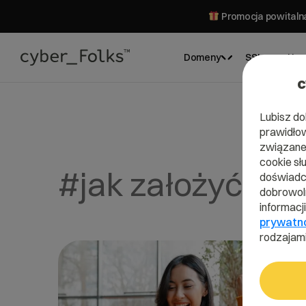
Promocja powitalna
Domeny
SSL
Hos
c
Lubisz do
prawidłow
związane 
cookie sł
#jak założyć skl
doświadcz
dobrowoln
informacj
prywatn
rodzajami