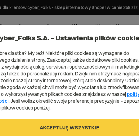
 dla klientów cyber_Folks - sklep internetowy Shoper w cenie 259 z
ting
Serwery
Strony
Sklepy
Wsparcie biznesowe
yber_Folks S.A. – Ustawienia plików cooki
bre ciastka? My też! Niektóre pliki cookies są wymagane do
ego działania strony. Zaakceptuj także dodatkowe pliki cookies,
z wydajnością usług, serwisami społecznościowymi i marketingie
użą także do personalizacji reklam. Dzięki nim otrzymasz najleps
enie naszej strony internetowej, którą stale doskonalimy. Udzie
ie zgoda w każdej chwili może być wycofana lub zmodyfikowan
i o wykorzystywanych plikach cookies znajdziesz w naszej
polit
ości
. Jeśli wolisz określić swoje preferencje precyzyjnie – zapozn
 plików cookies poniżej.
AKCEPTUJĘ WSZYSTKIE
ęcej