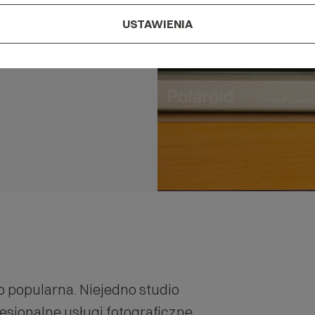
USTAWIENIA
o popularna. Niejedno studio
esjonalne usługi fotograficzne