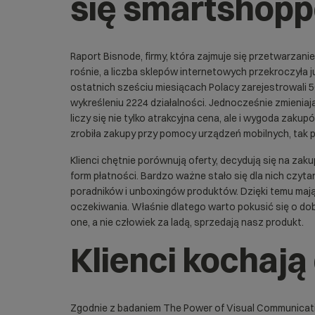
się smartshop
Raport Bisnode
, firmy, która zajmuje się przetwarza
rośnie, a liczba sklepów internetowych przekroczyła j
ostatnich sześciu miesiącach Polacy zarejestrowali
wykreśleniu 2224 działalności. Jednocześnie zmieniają
liczy się nie tylko atrakcyjna cena, ale i wygoda zak
zrobiła zakupy przy pomocy urządzeń mobilnych, tak 
Klienci chętnie porównują oferty, decydują się na zak
form płatności. Bardzo ważne stało się dla nich czytani
poradników i unboxingów produktów. Dzięki temu mają
oczekiwania. Właśnie dlatego warto pokusić się o dobr
one, a nie człowiek za ladą, sprzedają nasz produkt.
Klienci kochają
Zgodnie z badaniem The Power of Visual Communicatio