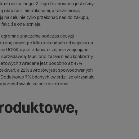
ekazu wizualnego. Z tego też powodu jesteśmy
 są obrazami, emotikonami, a także mową
ą na celu nie tylko przekonać nas do zakupu,
akt, że ona istnieje.
y ogromne znaczenie podczas decyzji
stronę nawet po kilku sekundach od wejścia na
zes UOKiK‑u jest zdania, iż zdjęcie znajdujące
e sprzedawcą. Musi ono zatem nieść konkretny
netowych zwracane jest podobno aż 47%
oczekiwań, a 22% zwrotów jest spowodowanych
 Dodatkowo 7% bdanych twierdzi, że otrzymało
ry przedstawiało zdjęcie na stronie
produktowe,