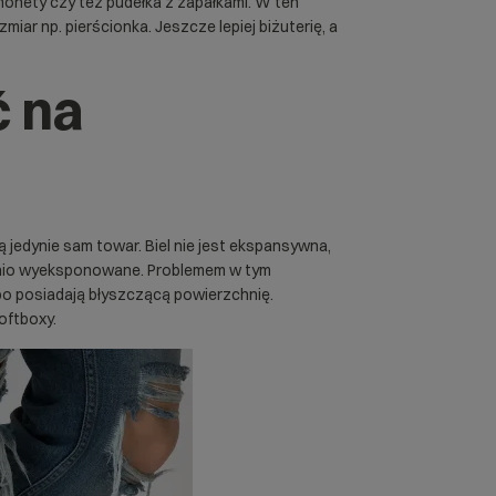
onety czy też pudełka z zapałkami. W ten
zmiar np. pierścionka. Jeszcze lepiej biżuterię, a
ć na
ą jedynie sam towar. Biel nie jest ekspansywna,
nio wyeksponowane. Problemem w tym
lbo posiadają błyszczącą powierzchnię.
oftboxy.