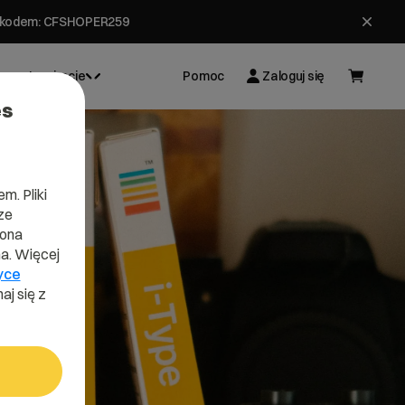
ł z kodem: CFSHOPER259
Inspiracje
Pomoc
Zaloguj się
es
m. Pliki
ze
lona
a. Więcej
yce
aj się z