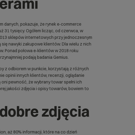
perami
niem danych, pokazuje, że rynek e‑commerce
uż 31 tysięcy. Ogółem licząc, od czerwca, w
 5013 sklepów internetowych przy jednoczesnym
 się nawyki zakupowe klientów. Dla wielu z nich
upów. Ponad połowa e‑klientów w 2018 roku
przynajmniej podają badania Gemius.
upy z odbiorem w punkcie, korzystają z różnych
e opinii innych klientów, recenzji, oglądanie
 oni pewność, że wybrany towar spełni ich
ej jakości zdjęcia i opisy towarów, bowiem to
 dobre zdjęcia
n, aż 80% informacji, które na co dzień