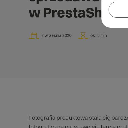
w PrestaShop?
2 września 2020
ok.
5
min
Fotografia produktowa stała się bardz
fotograficzne ma w swojej ofercie prof