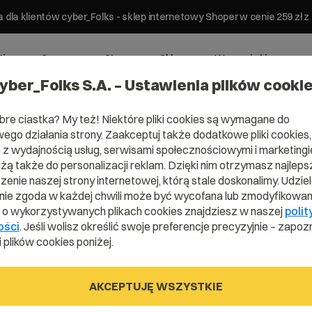
 dla klientów cyber_Folks - sklep internetowy Shoper w cenie 259 z
ting
Serwery
Strony
Sklepy
Wsparcie biznesowe
yber_Folks S.A. – Ustawienia plików cooki
bre ciastka? My też! Niektóre pliki cookies są wymagane do
ego działania strony. Zaakceptuj także dodatkowe pliki cookies,
z wydajnością usług, serwisami społecznościowymi i marketingie
użą także do personalizacji reklam. Dzięki nim otrzymasz najleps
enie naszej strony internetowej, którą stale doskonalimy. Udzie
ie zgoda w każdej chwili może być wycofana lub zmodyfikowan
i o wykorzystywanych plikach cookies znajdziesz w naszej
polit
ości
. Jeśli wolisz określić swoje preferencje precyzyjnie – zapozn
 plików cookies poniżej.
AKCEPTUJĘ WSZYSTKIE