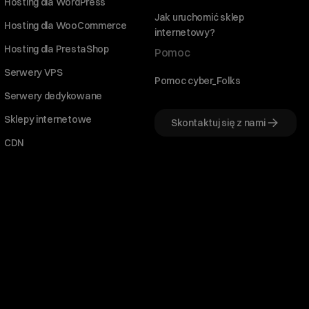
Hosting dla WordPress
Jak uruchomić sklep
Hosting dla WooCommerce
internetowy?
Hosting dla PrestaShop
Pomoc
Serwery VPS
Pomoc cyber_Folks
Serwery dedykowane
Sklepy internetowe
Skontaktuj się z nami
CDN
Witaj! Jestem robo_Folks.
W czym mogę pomóc?
Kliknij kafelek albo napisz wiadomość
— znajdziemy rozwiązanie