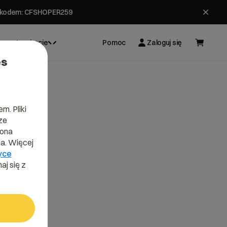
ł z kodem: CFSHOPER259
Inspiracje
Pomoc
Zaloguj się
es
m. Pliki
ze
lona
a. Więcej
yce
aj się z