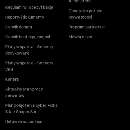
Audyt stron
Regulaminy i specyfikacje
Generator polityki
Raporty i dokumenty
prywatności
Cennik domen
Program partnerski
Cennik hostingu, vps, ssl
Mówią o nas
Plany wsparcia – Serwery
dedykowane
Plany wsparcia – Serwery
VPS
Kariera
Aktualny stan pracy
serwerów
Plan połączenia cyber_Folks
S.A. z Shoper S.A.
Ustawienia cookies