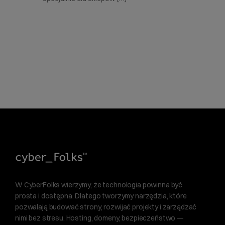
W CyberFolks wierzymy, że technologia powinna być
prosta i dostępna. Dlatego tworzymy narzędzia, które
pozwalają budować strony, rozwijać projekty i zarządzać
nimi bez stresu. Hosting, domeny, bezpieczeństwo —