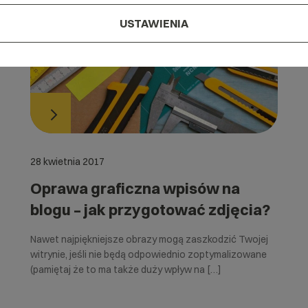
USTAWIENIA
28 kwietnia 2017
Oprawa graficzna wpisów na
blogu – jak przygotować zdjęcia?
Nawet najpiękniejsze obrazy mogą zaszkodzić Twojej
witrynie, jeśli nie będą odpowiednio zoptymalizowane
(pamiętaj że to ma także duży wpływ na […]