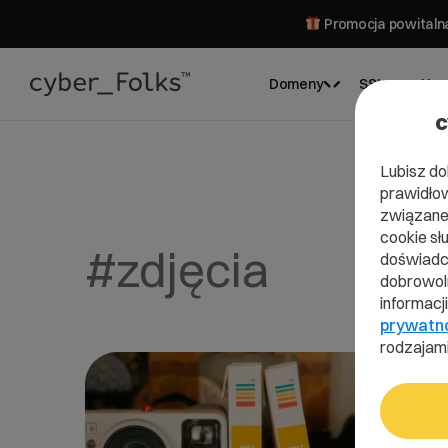
Promocja powitalna
Domeny
SSL
Hos
c
Lubisz do
prawidłow
związane 
cookie sł
#zdjęcia
doświadcz
dobrowoln
informacj
prywatn
rodzajami