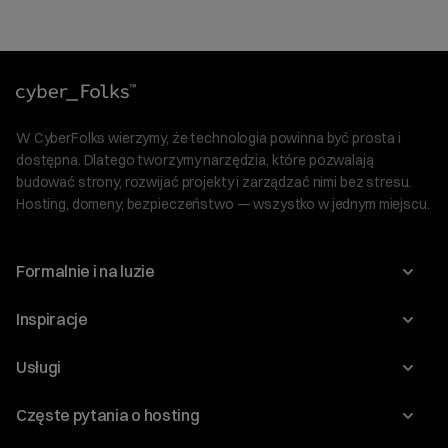
W CyberFolks wierzymy, że technologia powinna być prosta i
dostępna. Dlatego tworzymy narzędzia, które pozwalają
budować strony, rozwijać projekty i zarządzać nimi bez stresu.
Hosting, domeny, bezpieczeństwo — wszystko w jednym miejscu.
Formalnie i na luzie
O nas
Inspiracje
Relacje inwestorskie
Blog
Usługi
Program Korzyści dla Inwestorów
Słownik IT
Domeny
Regulaminy i specyfikacje
Częste pytania o hosting
WordPress
Certyfikaty SSL