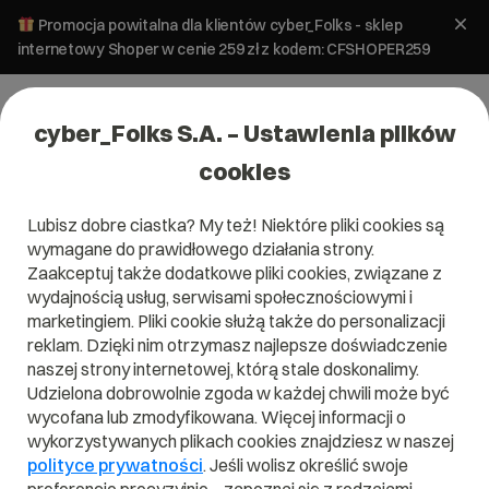
Promocja powitalna dla klientów cyber_Folks - sklep
internetowy Shoper w cenie 259 zł z kodem: CFSHOPER259
cyber_Folks S.A. – Ustawienia plików
cookies
Lubisz dobre ciastka? My też! Niektóre pliki cookies są
#kategorie produktowe
wymagane do prawidłowego działania strony.
Zaakceptuj także dodatkowe pliki cookies, związane z
wydajnością usług, serwisami społecznościowymi i
marketingiem. Pliki cookie służą także do personalizacji
reklam. Dzięki nim otrzymasz najlepsze doświadczenie
naszej strony internetowej, którą stale doskonalimy.
Udzielona dobrowolnie zgoda w każdej chwili może być
wycofana lub zmodyfikowana. Więcej informacji o
wykorzystywanych plikach cookies znajdziesz w naszej
polityce prywatności
. Jeśli wolisz określić swoje