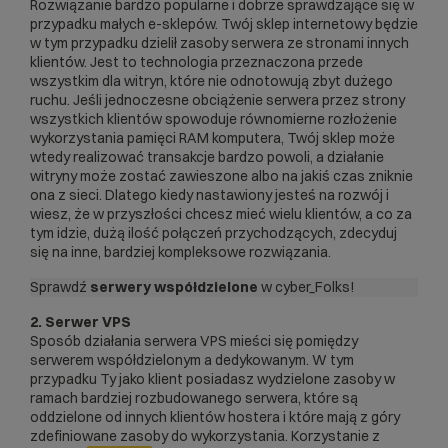
Rozwiązanie bardzo popularne i dobrze sprawdzające się w
przypadku małych e-sklepów. Twój sklep internetowy będzie
w tym przypadku dzielił zasoby serwera ze stronami innych
klientów. Jest to technologia przeznaczona przede
wszystkim dla witryn, które nie odnotowują zbyt dużego
ruchu. Jeśli jednoczesne obciążenie serwera przez strony
wszystkich klientów spowoduje równomierne rozłożenie
wykorzystania pamięci RAM komputera, Twój sklep może
wtedy realizować transakcje bardzo powoli, a działanie
witryny może zostać zawieszone albo na jakiś czas zniknie
ona z sieci. Dlatego kiedy nastawiony jesteś na rozwój i
wiesz, że w przyszłości chcesz mieć wielu klientów, a co za
tym idzie, dużą ilość połączeń przychodzących, zdecyduj
się na inne, bardziej kompleksowe rozwiązania.
Sprawdź
serwery współdzielone
w cyber_Folks!
2.
Serwer VPS
Sposób działania serwera VPS mieści się pomiędzy
serwerem współdzielonym a dedykowanym. W tym
przypadku Ty jako klient posiadasz wydzielone zasoby w
ramach bardziej rozbudowanego serwera, które są
oddzielone od innych klientów hostera i które mają z góry
zdefiniowane zasoby do wykorzystania. Korzystanie z