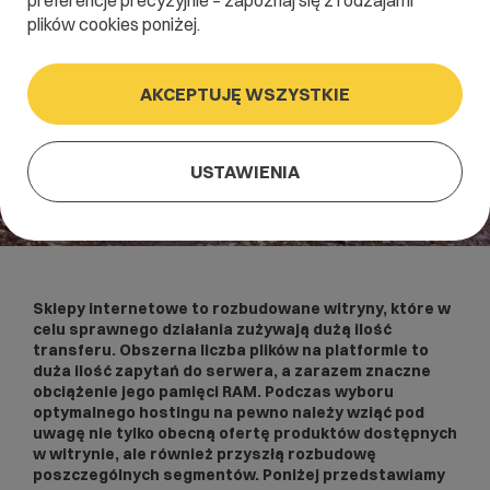
preferencje precyzyjnie – zapoznaj się z rodzajami
plików cookies poniżej.
AKCEPTUJĘ WSZYSTKIE
USTAWIENIA
Sklepy internetowe to rozbudowane witryny, które w
celu sprawnego działania zużywają dużą ilość
transferu. Obszerna liczba plików na platformie to
duża ilość zapytań do serwera, a zarazem znaczne
obciążenie jego pamięci RAM. Podczas wyboru
optymalnego hostingu na pewno należy wziąć pod
uwagę nie tylko obecną ofertę produktów dostępnych
w witrynie, ale również przyszłą rozbudowę
poszczególnych segmentów. Poniżej przedstawiamy