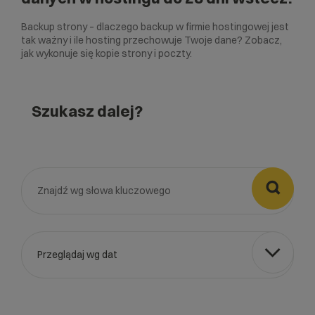
Backup strony – dlaczego backup w firmie hostingowej jest
tak ważny i ile hosting przechowuje Twoje dane? Zobacz,
jak wykonuje się kopie strony i poczty.
Szukasz dalej?

Przeglądaj wg dat
Wybierz gotową listę. Użyj spacji, aby otworzyć.
Naciśnij spację, aby otworzyć listę, klawisze strzałek, aby nawi