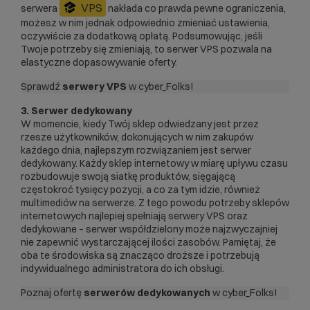
VPS
serwera
nakłada co prawda pewne ograniczenia,
możesz w nim jednak odpowiednio zmieniać ustawienia,
oczywiście za dodatkową opłatą. Podsumowując, jeśli
Twoje potrzeby się zmieniają, to serwer VPS pozwala na
elastyczne dopasowywanie oferty.
Sprawdź
serwery VPS
w cyber_Folks!
3.
Serwer dedykowany
W momencie, kiedy Twój sklep odwiedzany jest przez
rzesze użytkowników, dokonujących w nim zakupów
każdego dnia, najlepszym rozwiązaniem jest serwer
dedykowany. Każdy sklep internetowy w miarę upływu czasu
rozbudowuje swoją siatkę produktów, sięgającą
częstokroć tysięcy pozycji, a co za tym idzie, również
multimediów na serwerze. Z tego powodu potrzeby sklepów
internetowych najlepiej spełniają serwery VPS oraz
dedykowane – serwer współdzielony może najzwyczajniej
nie zapewnić wystarczającej ilości zasobów. Pamiętaj, że
oba te środowiska są znacząco droższe i potrzebują
indywidualnego administratora do ich obsługi.
Poznaj ofertę
serwerów dedykowanych
w cyber_Folks!