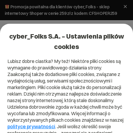
Promocja powitalna dla klientów cyber_Folks - sklep
internetowy Shoper w cenie 259 zł z kodem: CFSHOPER259
cyber_Folks S.A. – Ustawienia plików
cookies
Lubisz dobre ciastka? My też! Niektóre pliki cookies są
Hosting
wymagane do prawidłowego działania strony.
Hosting dla e-sklepu
Zaakceptuj także dodatkowe pliki cookies, związane z
wydajnością usług, serwisami społecznościowymi i
marketingiem. Pliki cookie służą także do personalizacji
14 marca 2025
ok.
3
min
reklam. Dzięki nim otrzymasz najlepsze doświadczenie
naszej strony internetowej, którą stale doskonalimy.
Udzielona dobrowolnie zgoda w każdej chwili może być
wycofana lub zmodyfikowana. Więcej informacji o
wykorzystywanych plikach cookies znajdziesz w naszej
polityce prywatności
. Jeśli wolisz określić swoje