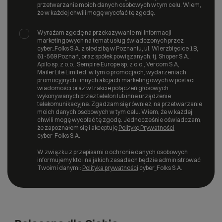
przetwarzanie moich danych osobowych w tym celu. Wiem,
że w każdej chwili mogę wycofać tę zgodę.
Wyrażam zgodę na przekazywanie mi informacji
marketingowych na temat usług świadczonych przez
cyber_Folks S.A. z siedzibą w Poznaniu, ul. Wierzbięcice 1B,
61-569 Poznań, oraz spółek powiązanych, tj. Shoper S.A.,
Apilo sp. z o.o., Sempire Europe sp. z o.o., Vercom S.A,
MailerLite Limited, w tym o promocjach, wydarzeniach
promocyjnych i innych akcjach marketingowych w postaci
wiadomości oraz w trakcie połączeń głosowych
wykonywanych przez telefon lub inne urządzenie
telekomunikacyjne. Zgadzam się również, na przetwarzanie
moich danych osobowych w tym celu. Wiem, że w każdej
chwili mogę wycofać tę zgodę. Jednocześnie oświadczam,
że zapoznałem się i akceptuję
Politykę Prywatności
cyber_Folks S.A.
W związku z przepisami o ochronie danych osobowych
informujemy kto i na jakich zasadach będzie administrować
Twoimi danymi:
Polityka prywatności
cyber_Folks S.A.