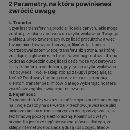
2 Parametry, na które powinieneś
zwrócić uwagę
1. Transfer
Czym jest transfer? Najprościej, ilością danych, jakie mogą
zostać przesłane z serwera do użytkowników np. Twojego
e-sklepu. Sklep zawierający dużą ilość produktów, a więc
też multimediów w postaci zdjęć, filmów itp., będzie
potrzebował zatem więcej transferu niż strona, na której
znajduje się głównie sam tekst. Nawet najprostsza strona
podczas odwiedzin dużej ilości osób może wyczerpywać
limity transferu, a co dopiero, gdy tysiąc użytkowników na
raz odwiedzi Twój e-sklep, robiąc zakupy i przeglądając
treści? Dostawcy hostingu coraz częściej proponują
klientom transfer bez limitów, dlatego wybierając hostera,
zwróć szczególną uwagę na ten czynnik.
2. Pojemność
To parametr, który wskazuje ilość miejsca przeznaczonego
na Twoje zasoby na serwerze. Przechowuje wszelkie pliki
umieszczane na stronie, narzędzia do jej zarządzania, jak
też firmową pocztę elektroniczną. Pojemność w tym
przypadku jest szczególnie ważna, głównie dlatego, że
sklepy internetowe posiadają dużą ilość zdjęć, filmów i