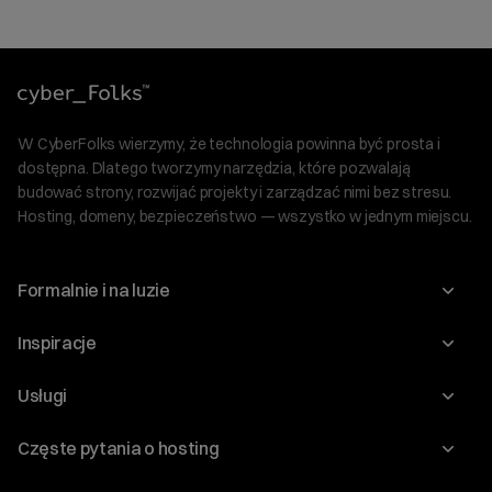
W CyberFolks wierzymy, że technologia powinna być prosta i
dostępna. Dlatego tworzymy narzędzia, które pozwalają
budować strony, rozwijać projekty i zarządzać nimi bez stresu.
Hosting, domeny, bezpieczeństwo — wszystko w jednym miejscu.
Formalnie i na luzie
O nas
Inspiracje
Relacje inwestorskie
Blog
Usługi
Program Korzyści dla Inwestorów
Słownik IT
Domeny
Regulaminy i specyfikacje
Częste pytania o hosting
WordPress
Certyfikaty SSL
Raporty i dokumenty