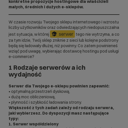
konkretne propozycje hostingowe dla właścicieli
małych, średnich i dużych e-sklepów.
W czasie rozwoju Twojego
sklepu internetowego
i wzrostu
liczby użytkowników oraz odwiedzających niedopuszczalna
serwer
jest sytuacja, w której
tego nie wytrzyma, a co
za tym idzie, Twój sklep zniknie z sieci lub kolejne podstrony
będą się ładowały dłużej, niż powinny. Co zatem powinieneś
wziąć pod uwagę, wybierając dostawcę hostingu pod usługi
e-commerce
?
1 Rodzaje serwerów a ich
wydajność
Serwer dla Twojego e-sklepu powinien zapewnić:
• optymalną przestrzeń dyskową,
• dużą moc obliczeniową,
• płynność i szybkość ładowania strony.
Większość z tych zadań zależy od rodzaju serwera,
jaki wybierzesz. Do dyspozycji masz następujące
typy:
1. Serwer współdzielony