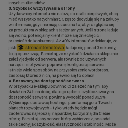
innych multimediów.
3. Szybkość wczytywania strony
Użytkownicy internetu nie należą do osób cierpliwych, chcą
mieć wszystko natychmiast. Często decydują się na zakupy
w internecie, gdyż nie mają czasu na to, aby rozglądać się
za produktem w sklepach stacjonarnych. Jeśli strona ładuje
się wolno, potencjalny klient może się zniechęcić i
przenieść do konkurencji. Aż 40% internautów deklaruje, że
strona internetowa
jeśli
ładuje się ponad 3 sekundy,
to ją opuszczają. Pamiętaj, że szybkość działania sklepu nie
zależy jedynie od serwera, ale również od używanych
narzędzi, motywów i poprawnej konfiguracji serwera.
Istnieje wiele sposobów na
przyspieszenie wordpress
,
zastosuj któreś z nich, na pewno się to opłaci!
4. Bezawaryjna dostępność serwera
W przypadku e-sklepu powinno Ci zależeć na tym, aby
działał on 24 h na dobę, dlatego uptime, czyli bezawaryjna
dostępność serwera, powinna wynosić ponad 99,5%.
Wybierając dostawcę hostingu, poinformuj go o Twoich
planach rozwojowych – tylko wtedy będzie mógł
zaoferować najlepszą i najbardziej korzystną dla Ciebie
ofertę. Pamiętaj, aby serwer, który wybierzesz, posiadał
takie cechy jak szybkość, elastyczność i stabilność. Może