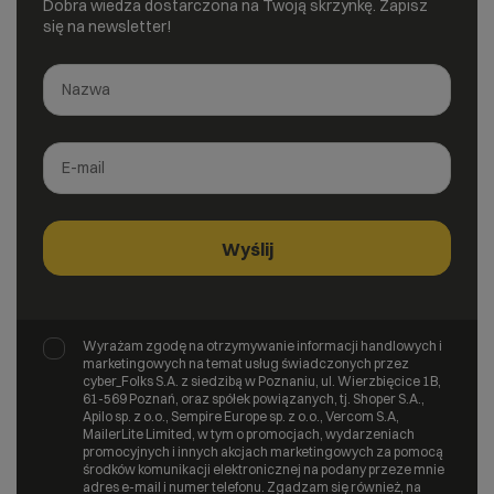
Dobra wiedza dostarczona na Twoją skrzynkę. Zapisz
się na newsletter!
Wyrażam zgodę na otrzymywanie informacji handlowych i
marketingowych na temat usług świadczonych przez
cyber_Folks S.A. z siedzibą w Poznaniu, ul. Wierzbięcice 1B,
61-569 Poznań, oraz spółek powiązanych, tj. Shoper S.A.,
Apilo sp. z o.o., Sempire Europe sp. z o.o., Vercom S.A,
MailerLite Limited, w tym o promocjach, wydarzeniach
promocyjnych i innych akcjach marketingowych za pomocą
środków komunikacji elektronicznej na podany przeze mnie
adres e-mail i numer telefonu. Zgadzam się również, na