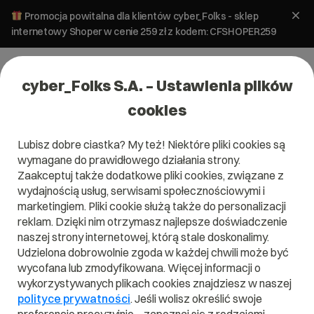
Promocja powitalna dla klientów cyber_Folks - sklep
internetowy Shoper w cenie 259 zł z kodem: CFSHOPER259
cyber_Folks S.A. – Ustawienia plików
cookies
Lubisz dobre ciastka? My też! Niektóre pliki cookies są
wymagane do prawidłowego działania strony.
Zaakceptuj także dodatkowe pliki cookies, związane z
wydajnością usług, serwisami społecznościowymi i
marketingiem. Pliki cookie służą także do personalizacji
reklam. Dzięki nim otrzymasz najlepsze doświadczenie
naszej strony internetowej, którą stale doskonalimy.
Udzielona dobrowolnie zgoda w każdej chwili może być
wycofana lub zmodyfikowana. Więcej informacji o
wykorzystywanych plikach cookies znajdziesz w naszej
polityce prywatności
. Jeśli wolisz określić swoje
Generator CSR