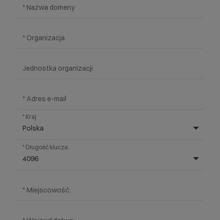
* Nazwa domeny
* Organizacja
Jednostka organizacji
* Adres e-mail
* Kraj
Polska
Wybierz gotową listę. Użyj spacji, aby otworzyć.
Naciśnij spację, aby otworzyć listę, klawisze strzałek, aby nawi
* Długość klucza:
4096
Wybierz gotową listę. Użyj spacji, aby otworzyć.
Naciśnij spację, aby otworzyć listę, klawisze strzałek, aby nawi
* Miejscowość: