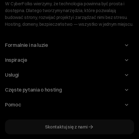
W CyberFolks wierzymy, że technologia powinna być prosta i
dostępna. Dlatego tworzymy narzędzia, które pozwalają
budować strony, rozwijać projekty i zarządzać nimi bez stresu.
Hosting, domeny, bezpieczeństwo — wszystko w jednym miejscu.
Formalnie i na luzie
O nas
Inspiracje
Relacje inwestorskie
Blog
Usługi
Program Korzyści dla Inwestorów
Słownik IT
Domeny
Regulaminy i specyfikacje
Częste pytania o hosting
WordPress
Certyfikaty SSL
Raporty i dokumenty
Jak przenieść stronę?
Audyt stron
Pomoc
Hosting www
Cennik domen
Jak przenieść domenę?
Generator polityki prywatności
Pomoc cyber_Folks
Hosting dla WordPress
Cennik hostingu, vps, ssl
Jak założyć stronę na WordPress?
Program partnerski
Skontaktuj się z nami
Hosting dla WooCommerce
Plany wsparcia – Serwery dedykowane
Jak uruchomić sklep internetowy?
Mówią o nas
Witaj! Jestem robo_Folks.