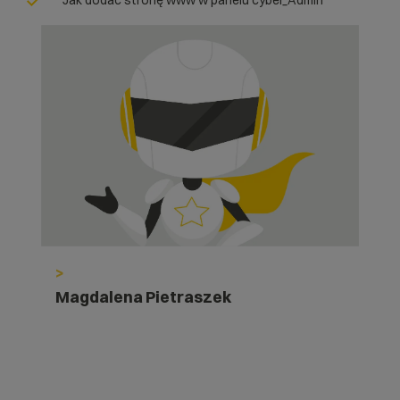
Jak dodać stronę www w panelu cyber_Admin
>
Magdalena Pietraszek