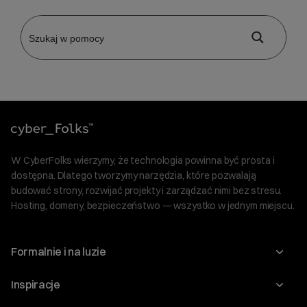
W CyberFolks wierzymy, że technologia powinna być prosta i
dostępna. Dlatego tworzymy narzędzia, które pozwalają
budować strony, rozwijać projekty i zarządzać nimi bez stresu.
Hosting, domeny, bezpieczeństwo — wszystko w jednym miejscu.
Formalnie i na luzie
O nas
Inspiracje
Relacje inwestorskie