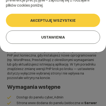
preferencje precyzyjnie – zapoznaj się z rodzajami
plików cookies poniżej.
WebAs
AKCEPTUJĘ WSZYSTKIE
cyber_Admin
USTAWIENIA
Wersja PHP przypisana do strony www decyduje o tym, z
jakiego środowiska korzysta Twoja aplikacja. Zmiana wersji
PHP jest konieczna, gdy instalujesz nowe oprogramowanie
(np. WordPress, PrestaShop) z określonymi wymaganiami
lub gdy aktualizujesz istniejącą aplikację. W tym poradniku
znajdziesz zmianę wersji PHP krok po kroku — ustawienie
dotyczy wyłącznie wybranej strony i nie wpływa na
pozostałe witryny na koncie.
Wymagania wstępne
Dostęp do panelu cyber_Admin
Strona www dodana do panelu (widoczna w
Serwer