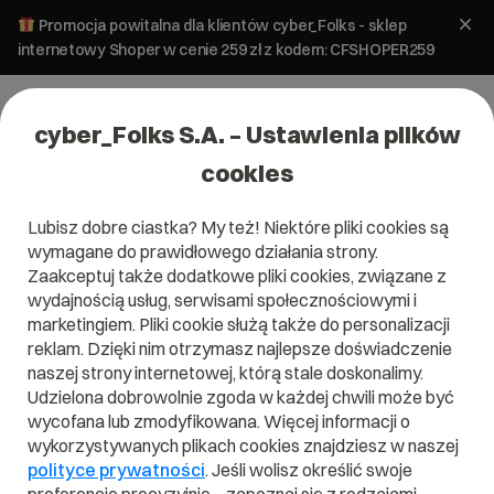
Promocja powitalna dla klientów cyber_Folks - sklep
internetowy Shoper w cenie 259 zł z kodem: CFSHOPER259
cyber_Folks S.A. – Ustawienia plików
cookies
Lubisz dobre ciastka? My też! Niektóre pliki cookies są
Pomoc
»
Jak zmienić wersję PHP domeny?
wymagane do prawidłowego działania strony.
Jak zmienić wersję PHP domeny?
Zaakceptuj także dodatkowe pliki cookies, związane z
wydajnością usług, serwisami społecznościowymi i
marketingiem. Pliki cookie służą także do personalizacji
Artykuł dla panelu:
reklam. Dzięki nim otrzymasz najlepsze doświadczenie
naszej strony internetowej, którą stale doskonalimy.
direct_Admin
Udzielona dobrowolnie zgoda w każdej chwili może być
wycofana lub zmodyfikowana. Więcej informacji o
wykorzystywanych plikach cookies znajdziesz w naszej
server_Panel
polityce prywatności
. Jeśli wolisz określić swoje