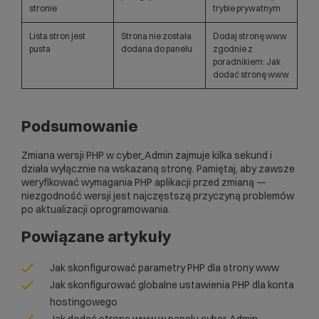
stronie
trybie prywatnym
Lista stron jest
Strona nie została
Dodaj stronę www
pusta
dodana do panelu
zgodnie z
poradnikiem: Jak
dodać stronę www
Podsumowanie
Zmiana wersji PHP w cyber_Admin zajmuje kilka sekund i
działa wyłącznie na wskazaną stronę. Pamiętaj, aby zawsze
weryfikować wymagania PHP aplikacji przed zmianą —
niezgodność wersji jest najczęstszą przyczyną problemów
po aktualizacji oprogramowania.
Powiązane artykuły
Jak skonfigurować parametry PHP dla strony www
Jak skonfigurować globalne ustawienia PHP dla konta
hostingowego