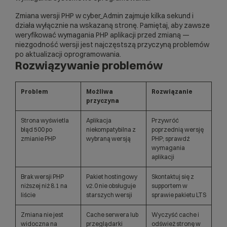
Zmiana wersji PHP w cyber_Admin zajmuje kilka sekund i
działa wyłącznie na wskazaną stronę. Pamiętaj, aby zawsze
weryfikować wymagania PHP aplikacji przed zmianą —
niezgodność wersji jest najczęstszą przyczyną problemów
po aktualizacji oprogramowania.
Rozwiązywanie problemów
Problem
Możliwa
Rozwiązanie
przyczyna
Strona wyświetla
Aplikacja
Przywróć
błąd 500 po
niekompatybilna z
poprzednią wersję
zmianie PHP
wybraną wersją
PHP; sprawdź
wymagania
aplikacji
Brak wersji PHP
Pakiet hostingowy
Skontaktuj się z
niższej niż 8.1 na
v2.0 nie obsługuje
supportem w
liście
starszych wersji
sprawie pakietu LTS
Zmiana nie jest
Cache serwera lub
Wyczyść cache i
widoczna na
przeglądarki
odśwież stronę w