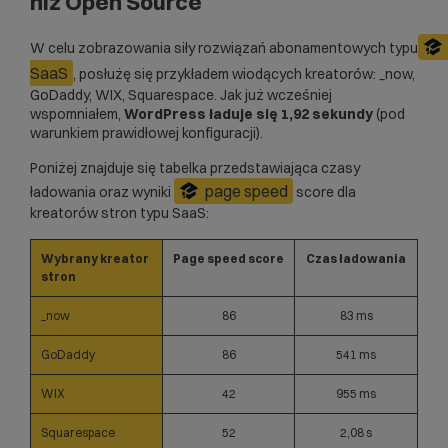
niż Open Source
W celu zobrazowania siły rozwiązań abonamentowych typu
SaaS
, posłużę się przykładem wiodących kreatorów: _now,
GoDaddy, WIX, Squarespace. Jak już wcześniej
wspomniałem,
WordPress ładuje się 1,92 sekundy
(pod
warunkiem prawidłowej konfiguracji).
Poniżej znajduje się tabelka przedstawiająca czasy
page speed
ładowania oraz wyniki
score dla
kreatorów stron typu SaaS:
Wybrany kreator
Page speed score
Czas ładowania
stron
_now
86
83 ms
GoDaddy
86
541 ms
WIX
42
955 ms
Squarespace
52
2,08 s