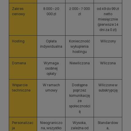
Zakres
8 000 – 20
2 000 – 7 000
od 49 do 99 zł
cenowy
000 zł
zł
netto
miesięcznie
(pierwsze 14
dni za 0 zł)
Hosting
Opłata
Konieczność
Wliczony
indywidualna
wykupienia
hostingu
Domena
Wymaga
Niewliczona
Wliczona
osobnej
opłaty
Wsparcie
W ramach
Dostępne
Wliczone w
techniczne
umowy
poprzez
subskrypcję
komunikację
ze
społeczności
ą
Personalizac
Nieograniczo
Wysoka,
Standardow
ja
na, wszystko
zależna od
a,