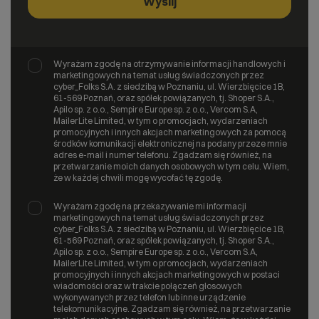
Wyrażam zgodę na otrzymywanie informacji handlowych i
marketingowych na temat usług świadczonych przez
cyber_Folks S.A. z siedzibą w Poznaniu, ul. Wierzbięcice 1B,
61-569 Poznań, oraz spółek powiązanych, tj. Shoper S.A.,
Apilo sp. z o.o., Sempire Europe sp. z o.o., Vercom S.A,
MailerLite Limited, w tym o promocjach, wydarzeniach
promocyjnych i innych akcjach marketingowych za pomocą
środków komunikacji elektronicznej na podany przeze mnie
adres e-mail i numer telefonu. Zgadzam się również, na
przetwarzanie moich danych osobowych w tym celu. Wiem,
że w każdej chwili mogę wycofać tę zgodę.
Wyrażam zgodę na przekazywanie mi informacji
marketingowych na temat usług świadczonych przez
cyber_Folks S.A. z siedzibą w Poznaniu, ul. Wierzbięcice 1B,
61-569 Poznań, oraz spółek powiązanych, tj. Shoper S.A.,
Apilo sp. z o.o., Sempire Europe sp. z o.o., Vercom S.A,
MailerLite Limited, w tym o promocjach, wydarzeniach
promocyjnych i innych akcjach marketingowych w postaci
wiadomości oraz w trakcie połączeń głosowych
wykonywanych przez telefon lub inne urządzenie
telekomunikacyjne. Zgadzam się również, na przetwarzanie