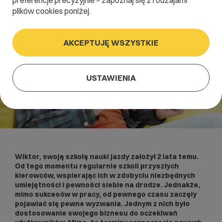
preferencje precyzyjnie – zapoznaj się z rodzajami
plików cookies poniżej.
AKCEPTUJĘ WSZYSTKIE
USTAWIENIA
Wiktor, swoją szkołę nauki jazdy założył 2 lata temu.
Od tego momentu regularnie szkoli przyszłych
kierowców, wspierając ich w zdobyciu niezbędnych
umiejętności i pewności siebie na drodze. Jednakże,
mimo sukcesów w pracy, od pewnego czasu zaczęły
pojawiać się pewne wyzwania. Jednym z nich było
dostosowanie swojego biznesu do oczekiwań