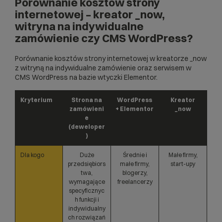
Porównanie kosztów strony
internetowej – kreator _now,
witryna na indywidualne
zamówienie czy CMS WordPress?
Porównanie kosztów strony internetowej w kreatorze _now
z witryną na indywidualne zamówienie oraz serwisem w
CMS WordPress na bazie wtyczki Elementor.
Kryterium
Strona na
WordPress
Kreator
zamówieni
+ Elementor
_now
e
(deweloper
)
Dla kogo
Duże
Średnie i
Małe firmy,
przedsiębiors
małe firmy,
start-upy
twa,
blogerzy,
wymagające
freelancerzy
specyficznyc
h funkcji i
indywidualny
ch rozwiązań