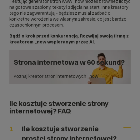
Testując
generator stron www _now
możesz również liczyć
na gotowe szablony, teksty i zdjęcia na start. Inne kreatory
tego nie zagwarantują – będziesz musiał zadbać o
konkretne wdrożenia we własnym zakresie, co jest bardzo
czasochłonnym procesem.
Bądź o krok przed konkurencją. Rozwijaj swoją firmę z
kreatorem _now wspieranym przez AI.
Strona internetowa w 60 sekund?
Poznaj kreator stron internetowych
_now
Ile kosztuje stworzenie strony
internetowej? FAQ
1
Ile kosztuje stworzenie
prostej strony internetowej?