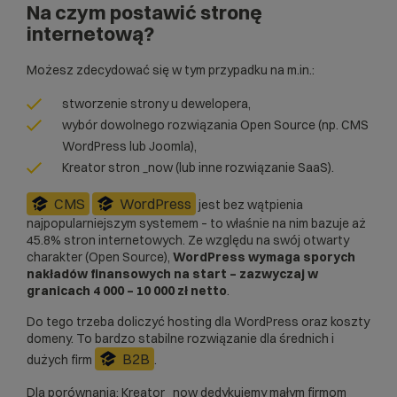
Na czym postawić stronę
internetową?
Możesz zdecydować się w tym przypadku na m.in.:
stworzenie strony u dewelopera,
wybór dowolnego rozwiązania Open Source (np. CMS
WordPress lub Joomla),
Kreator stron _now
(lub inne rozwiązanie SaaS).
CMS
WordPress
jest bez wątpienia
najpopularniejszym systemem – to właśnie na nim bazuje aż
45.8% stron internetowych
. Ze względu na swój otwarty
charakter (Open Source),
WordPress wymaga sporych
nakładów finansowych na start – zazwyczaj w
granicach 4 000 – 10 000 zł netto
.
Do tego trzeba doliczyć
hosting dla WordPress
oraz koszty
domeny. To bardzo stabilne rozwiązanie dla średnich i
B2B
dużych firm
.
Dla porównania: Kreator _now dedykujemy małym firmom