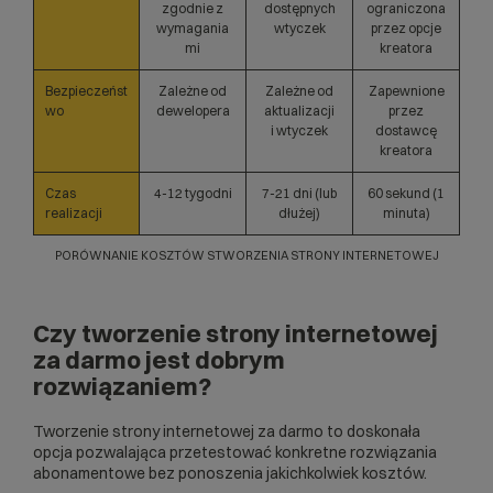
zgodnie z
dostępnych
ograniczona
wymagania
wtyczek
przez opcje
mi
kreatora
Bezpieczeńst
Zależne od
Zależne od
Zapewnione
wo
dewelopera
aktualizacji
przez
i wtyczek
dostawcę
kreatora
Czas
4-12 tygodni
7-21 dni (lub
60 sekund (1
realizacji
dłużej)
minuta)
PORÓWNANIE KOSZTÓW STWORZENIA STRONY INTERNETOWEJ
Czy tworzenie strony internetowej
za darmo jest dobrym
rozwiązaniem?
Tworzenie strony internetowej za darmo to doskonała
opcja pozwalająca przetestować konkretne rozwiązania
abonamentowe bez ponoszenia jakichkolwiek kosztów.