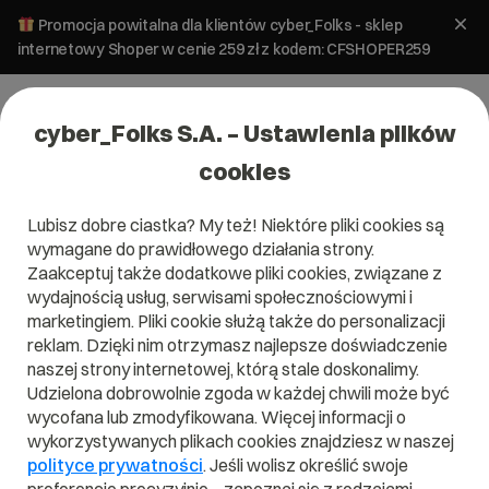
Promocja powitalna dla klientów cyber_Folks - sklep
internetowy Shoper w cenie 259 zł z kodem: CFSHOPER259
cyber_Folks S.A. – Ustawienia plików
cookies
Lubisz dobre ciastka? My też! Niektóre pliki cookies są
Tworzenie stron
wymagane do prawidłowego działania strony.
Ile kosztuje stworzenie strony
Zaakceptuj także dodatkowe pliki cookies, związane z
internetowej?
wydajnością usług, serwisami społecznościowymi i
marketingiem. Pliki cookie służą także do personalizacji
reklam. Dzięki nim otrzymasz najlepsze doświadczenie
1 sierpnia 2025
ok.
6
min
naszej strony internetowej, którą stale doskonalimy.
Udzielona dobrowolnie zgoda w każdej chwili może być
wycofana lub zmodyfikowana. Więcej informacji o
wykorzystywanych plikach cookies znajdziesz w naszej
polityce prywatności
. Jeśli wolisz określić swoje