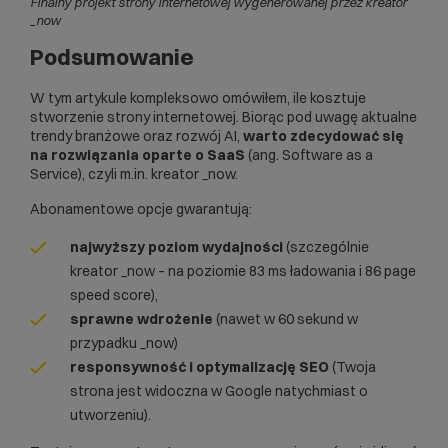
Finalny projekt strony internetowej wygenerowanej przez kreator
_now
Podsumowanie
W tym artykule kompleksowo omówiłem, ile kosztuje
stworzenie strony internetowej. Biorąc pod uwagę aktualne
trendy branżowe oraz rozwój AI,
warto zdecydować się
na rozwiązania oparte o SaaS
(ang. Software as a
Service), czyli m.in. kreator _now.
Abonamentowe opcje gwarantują:
najwyższy poziom wydajności
(szczególnie
kreator _now – na poziomie 83 ms ładowania i 86 page
speed score),
sprawne wdrożenie
(nawet w 60 sekund w
przypadku _now)
responsywność i optymalizację SEO
(Twoja
strona jest widoczna w Google natychmiast o
utworzeniu).