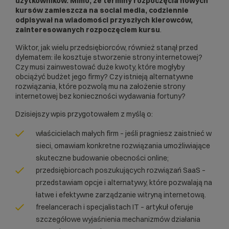
użytkowników. Mimo, że terminy rozpoczęcia nowych
kursów zamieszcza na social media, codziennie
odpisywał na wiadomości przyszłych kierowców,
zainteresowanych rozpoczęciem kursu
.
Wiktor, jak wielu przedsiębiorców, również stanął przed
dylematem: ile kosztuje stworzenie strony internetowej?
Czy musi zainwestować duże kwoty, które mogłyby
obciążyć budżet jego firmy? Czy istnieją alternatywne
rozwiązania, które pozwolą mu na założenie strony
internetowej bez konieczności wydawania fortuny?
Dzisiejszy wpis przygotowałem z myślą o:
właścicielach małych firm – jeśli pragniesz zaistnieć w
sieci, omawiam konkretne rozwiązania umożliwiające
skuteczne budowanie obecności online;
przedsiębiorcach poszukujących rozwiązań SaaS –
przedstawiam opcje i alternatywy, które pozwalają na
łatwe i efektywne zarządzanie witryną internetową.
freelancerach i specjalistach IT – artykuł oferuje
szczegółowe wyjaśnienia mechanizmów działania