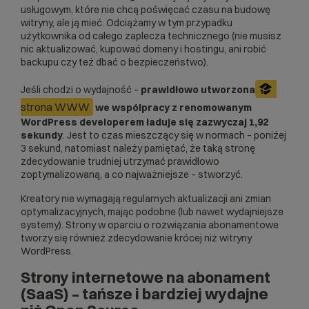
usługowym, które nie chcą poświęcać czasu na budowę
witryny, ale ją mieć. Odciążamy w tym przypadku
użytkownika od całego zaplecza technicznego (nie musisz
nic aktualizować, kupować domeny i hostingu, ani robić
backupu czy też dbać o bezpieczeństwo).
Jeśli chodzi o wydajność –
prawidłowo utworzona
strona WWW
we współpracy z renomowanym
WordPress developerem ładuje się zazwyczaj 1,92
sekundy
. Jest to czas mieszczący się w normach –
poniżej
3 sekund
, natomiast należy pamiętać, że taką stronę
zdecydowanie trudniej utrzymać prawidłowo
zoptymalizowaną, a co najważniejsze – stworzyć.
Kreatory nie wymagają regularnych aktualizacji ani zmian
optymalizacyjnych, mając podobne (lub nawet wydajniejsze
systemy). Strony w oparciu o rozwiązania abonamentowe
tworzy się również zdecydowanie krócej niż witryny
WordPress.
Strony internetowe na abonament
(SaaS) – tańsze i bardziej wydajne