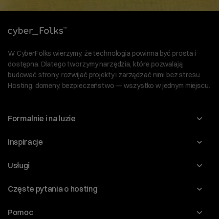
W CyberFolks wierzymy, że technologia powinna być prosta i
dostępna. Dlatego tworzymy narzędzia, które pozwalają
budować strony, rozwijać projekty i zarządzać nimi bez stresu.
Hosting, domeny, bezpieczeństwo — wszystko w jednym miejscu.
Formalnie i na luzie
O nas
Inspiracje
Relacje inwestorskie
Blog
Usługi
Program Korzyści dla Inwestorów
Słownik IT
Domeny
Regulaminy i specyfikacje
Częste pytania o hosting
WordPress
Certyfikaty SSL
Raporty i dokumenty
Jak przenieść stronę?
Audyt stron
Pomoc
Hosting www