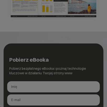
Pobierz eBooka
Pobierz bezpłatnego eBooka i poznaj technologie
kluczowe w działaniu Twojej strony www
E-booki formularz
Imię
*
E-mail
*