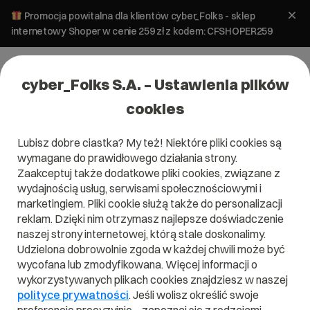
Promocja powitalna dla klientów cyber_Folks - sklep
internetowy Shoper w cenie 259 zł z kodem: CFSHOPER259
cyber_Folks S.A. – Ustawienia plików
cookies
Lubisz dobre ciastka? My też! Niektóre pliki cookies są
Jak przyspieszyć stronę
wymagane do prawidłowego działania strony.
internetową
Zaakceptuj także dodatkowe pliki cookies, związane z
wydajnością usług, serwisami społecznościowymi i
AUTOR:
ARTUR PAJKERT
marketingiem. Pliki cookie służą także do personalizacji
Na forach dyskusyjnych i w mediach społecznościowych
reklam. Dzięki nim otrzymasz najlepsze doświadczenie
często spotykam pytania o doradzenie najlepszego
naszej strony internetowej, którą stale doskonalimy.
hostingu – w tym ebooku wyjaśniam, jak technologie
Udzielona dobrowolnie zgoda w każdej chwili może być
hostingowe wpływają na szybkość stron i dlaczego jest to
wycofana lub zmodyfikowana. Więcej informacji o
takie ważne. Dzięki tej wiedzy wybierzesz hosting bardziej
wykorzystywanych plikach cookies znajdziesz w naszej
świadomie!
polityce prywatności
. Jeśli wolisz określić swoje