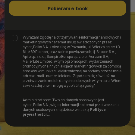
Pobieram e-book
Umowy i oświadczenia
Wyrażam zgodę na otrzymywanie informacji handlowych i
marketingowych na temat usług świadczonych przez
cyber_Folks S.A. z siedzibą w Poznaniu, ul. Wierzbięcice 1B,
61-569 Poznań, oraz spółek powiązanych, tj. Shoper S.A.,
Apilo sp. z o.o., Sempire Europe sp. z o.o., Vercom S.A,
MailerLite Limited, w tym o promocjach, wydarzeniach
promocyjnych i innych akcjach marketingowych za pomocą
środków komunikacji elektronicznej na podany przeze mnie
adres e-mail i numer telefonu. Zgadzam się również, na
przetwarzanie moich danych osobowych w tym celu. Wiem,
że w każdej chwili mogę wycofać tę zgodę.
*
Administratorem Twoich danych osobowych jest
cyber_Folks S.A., więcej informacji na temat przetwarzania
danych osobowych znajdziesz w naszej
Polityce
prywatności…