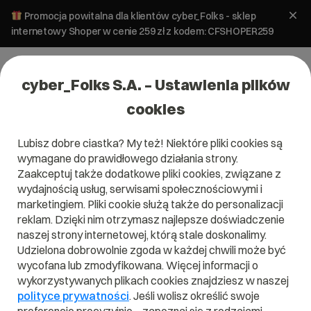
Promocja powitalna dla klientów cyber_Folks - sklep
internetowy Shoper w cenie 259 zł z kodem: CFSHOPER259
cyber_Folks S.A. – Ustawienia plików
cookies
Lubisz dobre ciastka? My też! Niektóre pliki cookies są
Pomoc _now
»
Dlaczego moja strona nie jest widoczna w
wymagane do prawidłowego działania strony.
Google?
Zaakceptuj także dodatkowe pliki cookies, związane z
Dlaczego moja strona nie jest
wydajnością usług, serwisami społecznościowymi i
widoczna w Google?
marketingiem. Pliki cookie służą także do personalizacji
reklam. Dzięki nim otrzymasz najlepsze doświadczenie
naszej strony internetowej, którą stale doskonalimy.
SEO
Udzielona dobrowolnie zgoda w każdej chwili może być
wycofana lub zmodyfikowana. Więcej informacji o
wykorzystywanych plikach cookies znajdziesz w naszej
polityce prywatności
. Jeśli wolisz określić swoje