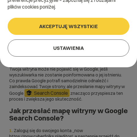
preferencje precyzyjnie – zapoznaj się z rodzajami
Strony zbudowane w _now automatycznie spełniają
plików cookies poniżej.
SEO
techniczne wymagania
, są szybkie, bezpieczne
SSL
dzięki certyfikatowi
i gotowe na efektywne
pozycjonowanie Te cechy sprzyjają osiąganiu wysokich
AKCEPTUJĘ WSZYSTKIE
pozycji w wynikach wyszukiwania Google. Warto mieć na
uwadze, że proces indeksowania odbywa się po stronie
Google – to wyszukiwarka decyduje, które strony i kiedy
pojawią się w wynikach, niezależnie od działań cyber_Folks.
USTAWIENIA
To całkowicie normalne i zależy od momentu, w którym
roboty indeksujące odwiedzą Twoją witrynę.
Twoja witryna może nie pojawić się w Google, jeśli
wyszukiwarka nie zostanie poinformowana o jej istnieniu.
Co prawda Google potrafi samodzielnie odnaleźć i
zaindeksować Twoje strony, ale przesłanie mapy witryny w
Search Console
Google
znacząco przyspiesza ten
proces i zwiększa jego skuteczność.
Jak przesłać mapę witryny w Google
Search Console?
1.
Zaloguj się do swojego konta _now
https://now.cyberfolks.pl/editor/
, a następnie przejdź do