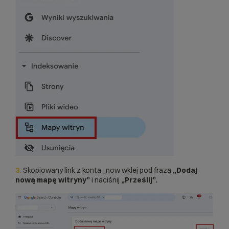
3.
Skopiowany link z konta _now wklej pod frazą
„Dodaj
nową mapę witryny”
i naciśnij
„Prześlij”.