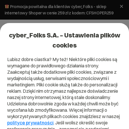
Promocja powitalna dla klientów cyber_Folks - sklep
internetowy Shoper w cenie 259 zł z kodem: CFSHOPER259
cyber_Folks S.A. – Ustawienia plików
cookies
Lubisz dobre ciastka? My też! Niektóre pliki cookies są
>
Kategoria pomocy dla:
wymagane do prawidłowego działania strony.
Edycja treści
Zaakceptuj także dodatkowe pliki cookies, związane z
wydajnością usług, serwisami społecznościowymi i
marketingiem. Pliki cookie służą także do personalizacji
reklam. Dzięki nim otrzymasz najlepsze doświadczenie
Jak sprzedawać produkty na stronie
naszej strony internetowej, którą stale doskonalimy.
utworzonej w _now?
Udzielona dobrowolnie zgoda w każdej chwili może być
wycofana lub zmodyfikowana. Więcej informacji o
wykorzystywanych plikach cookies znajdziesz w naszej
Jak wstawić film na stronę?
polityce prywatności
. Jeśli wolisz określić swoje