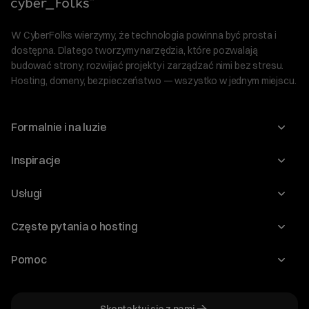
W CyberFolks wierzymy, że technologia powinna być prosta i
dostępna. Dlatego tworzymy narzędzia, które pozwalają
budować strony, rozwijać projekty i zarządzać nimi bez stresu.
Hosting, domeny, bezpieczeństwo — wszystko w jednym miejscu.
Formalnie i na luzie
O nas
Inspiracje
Relacje inwestorskie
Blog
Usługi
Program Korzyści dla Inwestorów
Słownik IT
Domeny
Regulaminy i specyfikacje
Częste pytania o hosting
WordPress
Certyfikaty SSL
Raporty i dokumenty
Jak przenieść stronę?
Audyt stron
Pomoc
Hosting www
Cennik domen
Jak przenieść domenę?
Generator polityki prywatności
Pomoc cyber_Folks
Hosting dla WordPress
Cennik hostingu, vps, ssl
Jak założyć stronę na WordPress?
Program partnerski