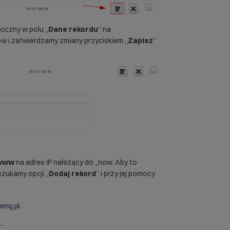
doczny w polu „
Dane rekordu
” na
ow i zatwierdzamy zmiany przyciskiem „
Zapisz
”
www
na adres IP należący do _now. Aby to
szukamy opcji „
Dodaj rekord
” i przy jej pomocy