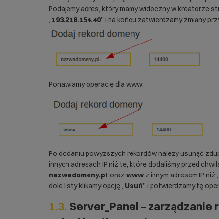
Podajemy adres, który mamy widoczny w
kreatorze st
„
193.218.154.40
” i na końcu zatwierdzamy zmiany prz
Ponawiamy operację dla www:
Po dodaniu powyższych rekordów należy usunąć zdup
innych adresach IP niż te, które dodaliśmy przed chwi
nazwadomeny.pl
. oraz
www
z innym adresem IP niż 
dole listy klikamy opcję „
Usuń
” i potwierdzamy tę oper
1.3.
Server_Panel – zarządzanie 