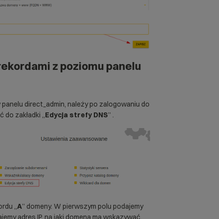
rekordami z poziomu panelu
w panelu direct_admin, należy po zalogowaniu do
ć do zakładki „
Edycja strefy DNS
” .
ordu „
A
” domeny. W pierwszym polu podajemy
jemy adres IP, na jaki domena ma wskazywać.