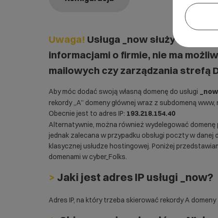
Uwaga!
Usługa _now służy do obsł
informacjami o firmie, nie ma możli
mailowych czy zarządzania strefą 
Aby móc dodać swoją własną domenę do usługi
_now
rekordy „A” domeny głównej wraz z subdomeną www,
Obecnie jest to adres IP:
193.218.154.40
Alternatywnie, można również wydelegować domenę
jednak zalecana w przypadku obsługi poczty w danej 
klasycznej usłudze hostingowej. Poniżej przedstawia
domenami w cyber_Folks.
>
Jaki jest adres IP usługi _now?
Adres IP, na który trzeba skierować rekordy A domeny