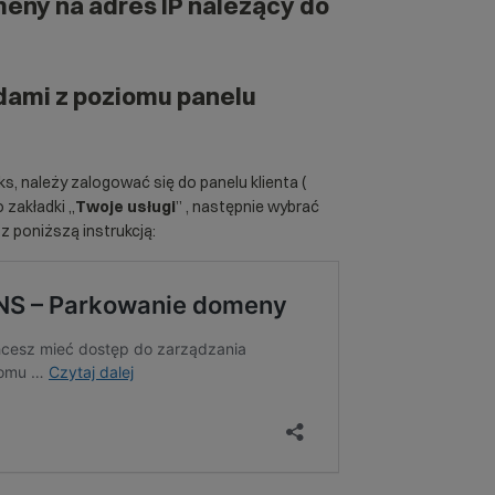
eny na adres IP należący do
dami z poziomu panelu
s, należy zalogować się do panelu klienta (
 zakładki „
Twoje usługi
” , następnie wybrać
z poniższą instrukcją: