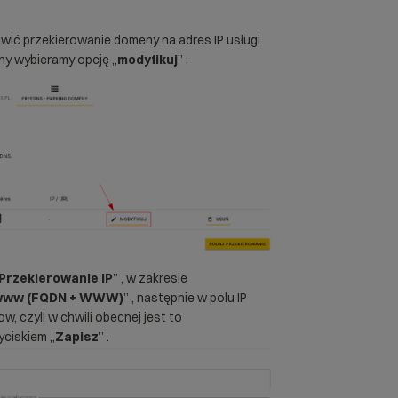
awić przekierowanie domeny na adres IP usługi
ny wybieramy opcję „
modyfikuj
” :
Przekierowanie IP
” , w zakresie
 www (FQDN + WWW)
” , następnie w polu IP
, czyli w chwili obecnej jest to
yciskiem „
Zapisz
” .