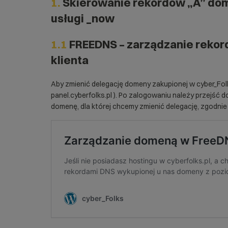
1.
Skierowanie rekordów „A” dom
usługi _now
1.1
FREEDNS – zarządzanie rekor
klienta
Aby zmienić delegację domeny zakupionej w cyber_Folk
panel.cyberfolks.pl
). Po zalogowaniu należy przejść do
domenę, dla której chcemy zmienić delegację, zgodnie 