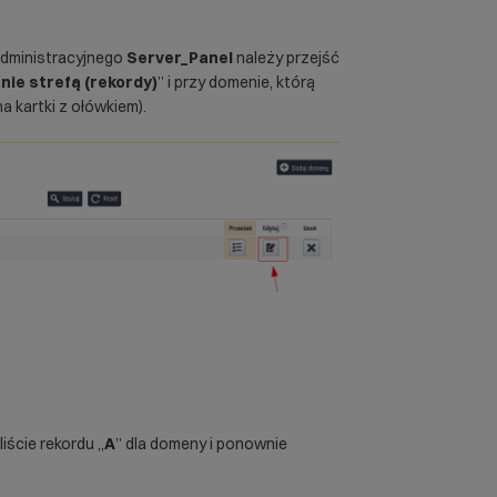
administracyjnego
Server_Panel
należy przejść
ie strefą (rekordy)
” i przy domenie, którą
na kartki z ołówkiem).
iście rekordu „
A
” dla domeny i ponownie