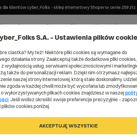
 dla klientów cyber_Folks - sklep internetowy Shoper w cenie 259 z
ting
Serwery
Strony
Sklepy
Wsparcie biznesowe
yber_Folks S.A. – Ustawienia plików cooki
bre ciastka? My też! Niektóre pliki cookies są wymagane do
ego działania strony. Zaakceptuj także dodatkowe pliki cookies,
z wydajnością usług, serwisami społecznościowymi i marketingie
a usługę _now?
użą także do personalizacji reklam. Dzięki nim otrzymasz najleps
enie naszej strony internetowej, którą stale doskonalimy. Udzie
 swoją własną
ie zgoda w każdej chwili może być wycofana lub zmodyfikowan
i o wykorzystywanych plikach cookies znajdziesz w naszej
polit
ugę _now?
ości
. Jeśli wolisz określić swoje preferencje precyzyjnie – zapozn
 plików cookies poniżej.
AKCEPTUJĘ WSZYSTKIE