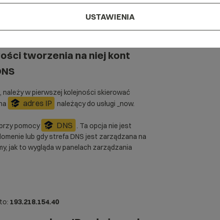
USTAWIENIA
ugi prostych stron www z
wości tworzenia na niej kont
DNS
, należy w pierwszej kolejności skierować
adres IP
 na
należący do usługi _now.
DNS
 przy pomocy
. Ta opcja nie jest
domenie lub gdy strefa DNS jest zarządzana na
my, jak to wygląda w panelach zarządzania
 to:
193.218.154.40