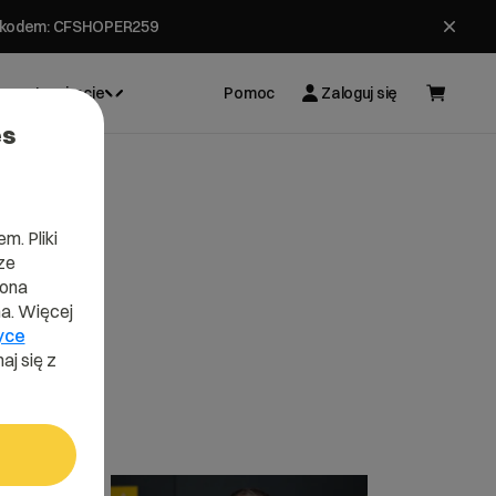
ł z kodem: CFSHOPER259
Inspiracje
Pomoc
Zaloguj się
es
m. Pliki
ze
lona
a. Więcej
yce
aj się z