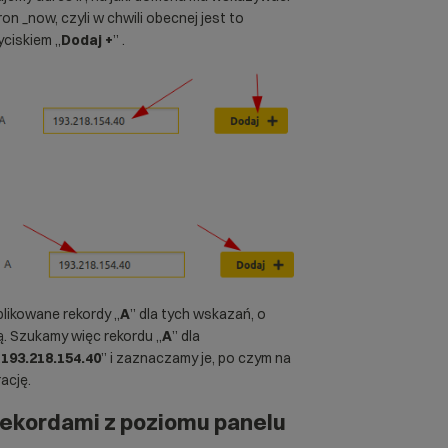
ron
_now, czyli w chwili obecnej jest to
yciskiem „
Dodaj +
” .
likowane rekordy „
A
” dla tych wskazań, o
lą. Szukamy więc rekordu „
A
” dla
„
193.218.154.40
” i zaznaczamy je, po czym na
ację.
rekordami z poziomu panelu