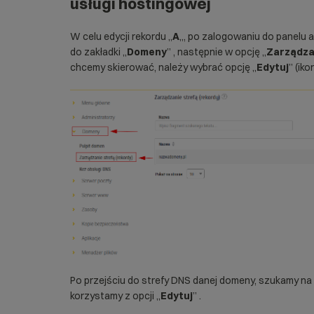
usługi hostingowej
W celu edycji rekordu „
A
„, po zalogowaniu do panelu 
do zakładki „
Domeny
” , następnie w opcję „
Zarządzan
chcemy skierować, należy wybrać opcję „
Edytuj
” (iko
Po przejściu do strefy DNS danej domeny, szukamy na l
korzystamy z opcji „
Edytuj
” .