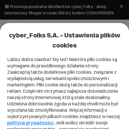
Promocja powitalna dla klientów cyber_Folks - sklep
internetowy Shoper w cenie 259 zł z kodem: CFSHOPER259
cyber_Folks S.A. – Ustawienia plików
cookies
Lubisz dobre ciastka? My też! Niektóre pliki cookies są
Pomoc _now
»
Jak dodać Google Analytics do strony w
wymagane do prawidłowego działania strony.
_now?
Zaakceptuj także dodatkowe pliki cookies, związane z
Jak dodać Google Analytics do
wydajnością usług, serwisami społecznościowymi i
strony w _now?
marketingiem. Pliki cookie służą także do personalizacji
reklam. Dzięki nim otrzymasz najlepsze doświadczenie
naszej strony internetowej, którą stale doskonalimy.
Integracje
Udzielona dobrowolnie zgoda w każdej chwili może być
wycofana lub zmodyfikowana. Więcej informacji o
wykorzystywanych plikach cookies znajdziesz w naszej
polityce prywatności
. Jeśli wolisz określić swoje
Jeśli chcesz dowiedzieć się skąd pochodzą Twoi klienci,
jakie podstrony odwiedzają i jak zachowują się na Twojej