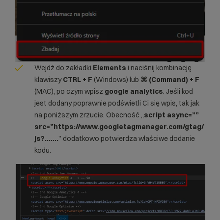
Wejdź do zakładki
Elements
i naciśnij kombinację
klawiszy
CTRL + F
(Windows) lub
⌘ (Command)
+ F
(MAC), po czym wpisz
google analytics
. Jeśli kod
jest dodany poprawnie podświetli Ci się wpis, tak jak
na poniższym zrzucie. Obecność „
script async=””
src=”https://www.googletagmanager.com/gtag/
js?…….
” dodatkowo potwierdza właściwe dodanie
kodu.