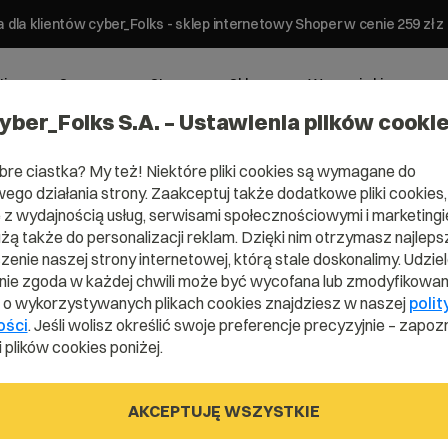
 dla klientów cyber_Folks - sklep internetowy Shoper w cenie 259 z
ting
Serwery
Strony
Sklepy
Wsparcie biznesowe
yber_Folks S.A. – Ustawienia plików cooki
bre ciastka? My też! Niektóre pliki cookies są wymagane do
ego działania strony. Zaakceptuj także dodatkowe pliki cookies,
z wydajnością usług, serwisami społecznościowymi i marketingie
wą istniejącej strony?
użą także do personalizacji reklam. Dzięki nim otrzymasz najleps
enie naszej strony internetowej, którą stale doskonalimy. Udzie
dodatkową wersję
ie zgoda w każdej chwili może być wycofana lub zmodyfikowan
i o wykorzystywanych plikach cookies znajdziesz w naszej
polit
jącej strony?
ości
. Jeśli wolisz określić swoje preferencje precyzyjnie – zapozn
 plików cookies poniżej.
AKCEPTUJĘ WSZYSTKIE