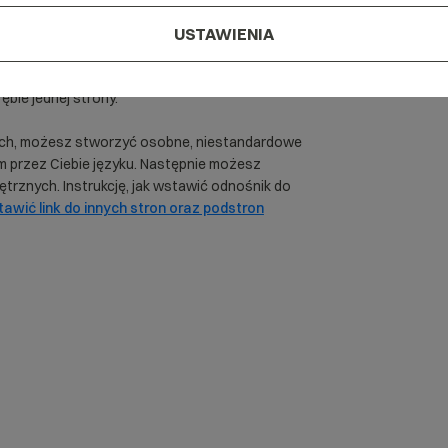
USTAWIENIA
bie jednej strony.
ykach, możesz stworzyć osobne, niestandardowe
 przez Ciebie języku. Następnie możesz
trznych. Instrukcję, jak wstawić odnośnik do
awić link do innych stron oraz podstron