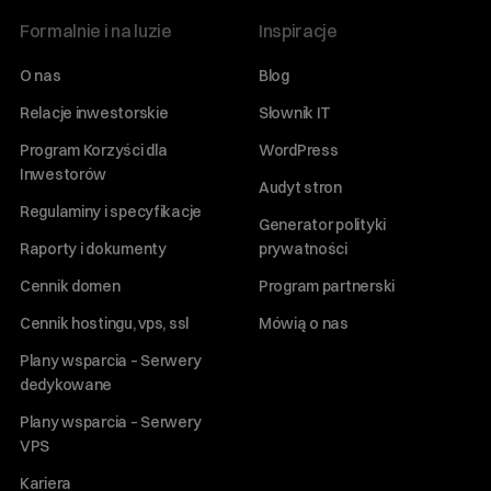
Formalnie i na luzie
Inspiracje
O nas
Blog
Relacje inwestorskie
Słownik IT
Program Korzyści dla
WordPress
Inwestorów
Audyt stron
Regulaminy i specyfikacje
Generator polityki
Raporty i dokumenty
prywatności
Cennik domen
Program partnerski
Cennik hostingu, vps, ssl
Mówią o nas
Plany wsparcia – Serwery
dedykowane
Plany wsparcia – Serwery
VPS
Kariera