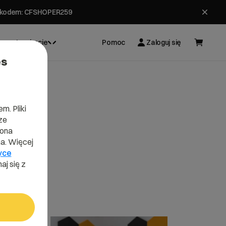
ł z kodem: CFSHOPER259
Inspiracje
Pomoc
Zaloguj się
es
m. Pliki
ze
lona
a. Więcej
yce
aj się z