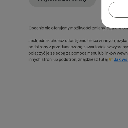
Obecnie nie oferujemy możliwości zmiany języka w obrę
Jeśli jednak chcesz udostępnić treści w innych jęz
podstrony z przetłumaczoną zawartością w wybranym
połączyć je ze sobą za pomocą menu lub linków wewnę
innych stron lub podstron, znajdziesz tutaj
Jak wst