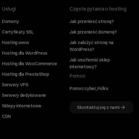
Usługi
Częste pytania o hosting
Domeny
Jak przenieść stronę?
Certyfikaty SSL
Jak przenieść domenę?
Hosting www
Jak założyć stronę na
WordPress?
Hosting dla WordPress
Jak uruchomić sklep
Hosting dla WooCommerce
internetowy?
Hosting dla PrestaShop
Pomoc
Serwery VPS
Pomoc cyber_Folks
Serwery dedykowane
Sklepy internetowe
Skontaktuj się z nami
CDN