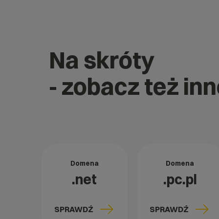
Na skróty
- zobacz też inn
Domena
Domena
.net
.pc.pl
SPRAWDŹ
SPRAWDŹ