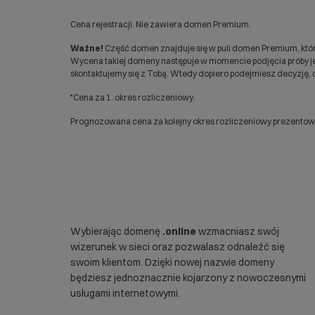
Cena rejestracji. Nie zawiera domen Premium.
Ważne!
Część domen znajduje się w puli domen Premium, któr
Wycena takiej domeny następuje w momencie podjęcia próby jej
skontaktujemy się z Tobą. Wtedy dopiero podejmiesz decyzję, c
*Cena za 1. okres rozliczeniowy.
Prognozowana cena za kolejny okres rozliczeniowy prezentowan
Wybierając domenę
.online
wzmacniasz swój
wizerunek w sieci oraz pozwalasz odnaleźć się
swoim klientom. Dzięki nowej nazwie domeny
będziesz jednoznacznie kojarzony z nowoczesnymi
usługami internetowymi.