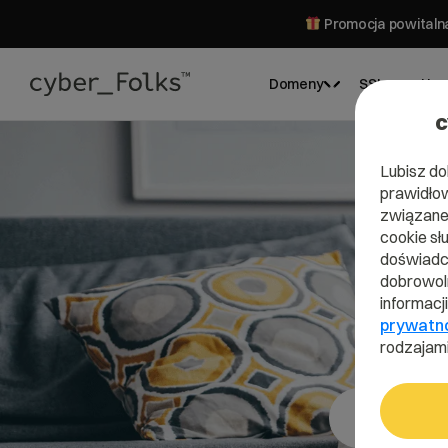
Promocja powitalna
Domeny
SSL
Hos
c
Lubisz do
prawidłow
związane 
cookie sł
doświadcz
dobrowoln
informacj
prywatn
rodzajami