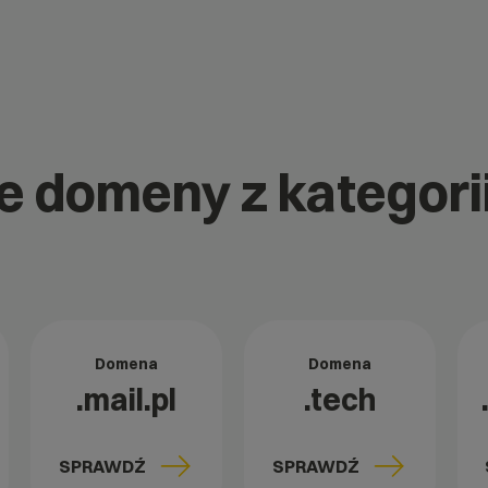
e domeny z kategorii 
Domena
Domena
.mail.pl
.tech
SPRAWDŹ
SPRAWDŹ