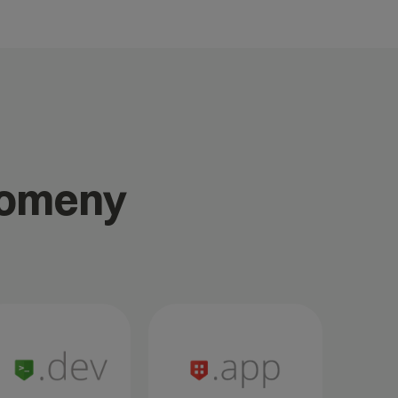
domeny