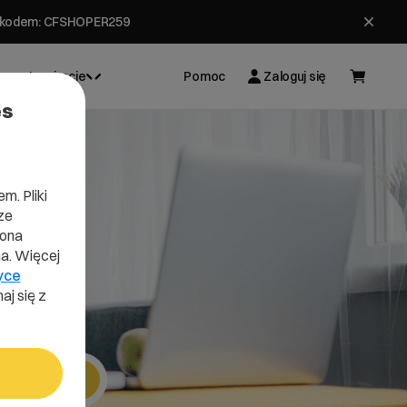
ł z kodem: CFSHOPER259
Inspiracje
Pomoc
Zaloguj się
es
m. Pliki
ze
e
lona
a. Więcej
yce
aj się z
Szukaj