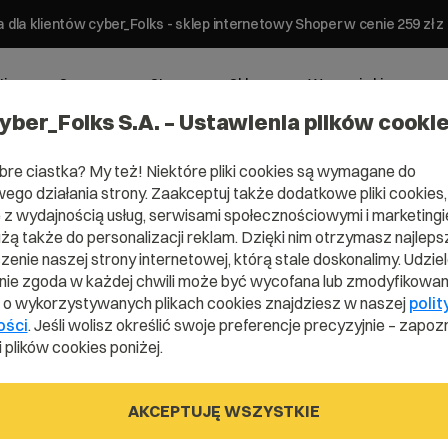
 dla klientów cyber_Folks - sklep internetowy Shoper w cenie 259 z
ting
Serwery
Strony
Sklepy
Wsparcie biznesowe
yber_Folks S.A. – Ustawienia plików cooki
bre ciastka? My też! Niektóre pliki cookies są wymagane do
ego działania strony. Zaakceptuj także dodatkowe pliki cookies,
z wydajnością usług, serwisami społecznościowymi i marketingie
użą także do personalizacji reklam. Dzięki nim otrzymasz najleps
Domena .onlin
enie naszej strony internetowej, którą stale doskonalimy. Udzie
ie zgoda w każdej chwili może być wycofana lub zmodyfikowan
i o wykorzystywanych plikach cookies znajdziesz w naszej
polit
ości
. Jeśli wolisz określić swoje preferencje precyzyjnie – zapozn
Pokaż, że Internet to Twoje miejsce
 plików cookies poniżej.
AKCEPTUJĘ WSZYSTKIE
.online