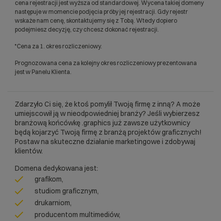
cena rejestracji jest wyższa od standardowej. Wycena takiej domeny
następuje w momencie podjęcia próby jej rejestracji. Gdy rejestr
wskaże nam cenę, skontaktujemy się z Tobą. Wtedy dopiero
podejmiesz decyzję, czy chcesz dokonać rejestracji.
*Cena za 1. okres rozliczeniowy.
Prognozowana cena za kolejny okres rozliczeniowy prezentowana
jest w Panelu Klienta.
Zdarzyło Ci się, że ktoś pomylił Twoją firmę z inną? A może
umiejscowił ją w nieodpowiedniej branży? Jeśli wybierzesz
branżową końcówkę .graphics już zawsze użytkownicy
będą kojarzyć Twoją firmę z branżą projektów graficznych!
Postaw na skuteczne działanie marketingowe i zdobywaj
klientów.
Domena dedykowana jest:
grafikom,
studiom graficznym,
drukarniom,
producentom multimediów,