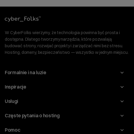
W CyberFolks wierzymy, że technologia powinna być prosta i
dostępna. Dlatego tworzymy narzędzia, które pozwalają
budować strony, rozwijać projekty i zarządzać nimi bez stresu.
Hosting, domeny, bezpieczeństwo — wszystko w jednym miejscu.
Formalnie i na luzie
O nas
Inspiracje
Relacje inwestorskie
Blog
Usługi
Program Korzyści dla Inwestorów
Słownik IT
Domeny
Regulaminy i specyfikacje
Częste pytania o hosting
WordPress
Certyfikaty SSL
Raporty i dokumenty
Jak przenieść stronę?
Audyt stron
Pomoc
Hosting www