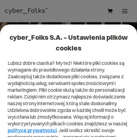
cyber_Folks S.A. – Ustawienia plików
cookies
Domena .graphics
Lubisz dobre ciastka? My też! Niektóre pliki cookies są
wymagane do prawidłowego działania strony.
Podkreśl zdolności artystyczne oryginalną końcówką.
Zaakceptuj także dodatkowe pliki cookies, związane z
wydajnością usług, serwisami społecznościowymi i
marketingiem. Pliki cookie służą także do personalizacji
reklam. Dzięki nim otrzymasz najlepsze doświadczenie
naszej strony internetowej, którą stale doskonalimy.
.graphics
Udzielona dobrowolnie zgoda w każdej chwili może być
Szukaj
wycofana lub zmodyfikowana. Więcej informacji o
wykorzystywanych plikach cookies znajdziesz w naszej
polityce prywatności
. Jeśli wolisz określić swoje