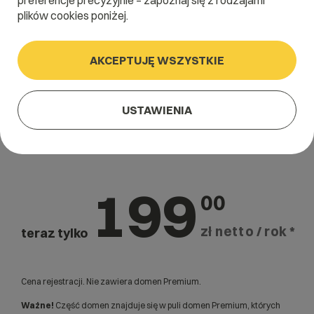
preferencje precyzyjnie – zapoznaj się z rodzajami
plików cookies poniżej.
AKCEPTUJĘ WSZYSTKIE
USTAWIENIA
Domena .graphics
199
00
zł netto / rok *
teraz tylko
Cena rejestracji. Nie zawiera domen Premium.
Ważne!
Część domen znajduje się w puli domen Premium, których