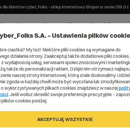
 dla klientów cyber_Folks - sklep internetowy Shoper w cenie 259 z
ting
Serwery
Strony
Sklepy
Wsparcie biznesowe
yber_Folks S.A. – Ustawienia plików cooki
bre ciastka? My też! Niektóre pliki cookies są wymagane do
ego działania strony. Zaakceptuj także dodatkowe pliki cookies,
z wydajnością usług, serwisami społecznościowymi i marketingie
użą także do personalizacji reklam. Dzięki nim otrzymasz najleps
Domena .vide
enie naszej strony internetowej, którą stale doskonalimy. Udzie
ie zgoda w każdej chwili może być wycofana lub zmodyfikowan
i o wykorzystywanych plikach cookies znajdziesz w naszej
polit
ości
. Jeśli wolisz określić swoje preferencje precyzyjnie – zapozn
Publiczność już czeka
 plików cookies poniżej.
AKCEPTUJĘ WSZYSTKIE
.video