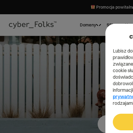
Promocja powitalna
Domeny
SSL
Hos
c
Lubisz do
prawidłow
związane 
cookie sł
doświadcz
dobrowoln
informacj
prywatn
rodzajami