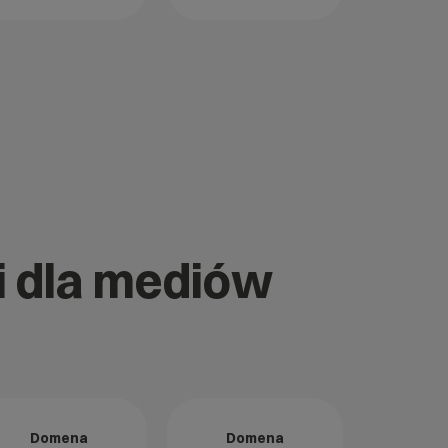
ii dla mediów
Domena
Domena