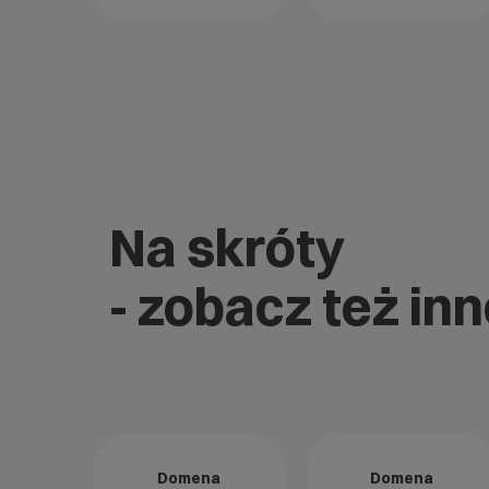
Na skróty
- zobacz też in
Domena
Domena