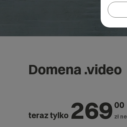
Domena .video
269
00
teraz tylko
zł ne