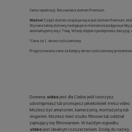
Cena rejestracji. Nie zawiera domen Premium.
Ważne!
Część domen znajduje się w puli domen Premium, któr
Wycena takiej domeny następuje w momencie podjęcia próby jej
skontaktujemy się z Tobą. Wtedy dopiero podejmiesz decyzję, c
*Cena za 1. okres rozliczeniowy.
Prognozowana cena za kolejny okres rozliczeniowy prezentowan
Domena
.video
jest dla Ciebie jeśli tworzysz,
udostępniasz lub promujesz jakiekolwiek treści video.
Możesz być amatorem, kamerzystą, montażystą lub
vlogerem. Możesz mieć studio filmowe lub oddział
zajmujący się filmowaniem. W każdym wypadku
.video
jest idealnym rozszerzeniem. Dodaj do nazwy