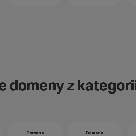
ne domeny z kategor
Domena
Domena