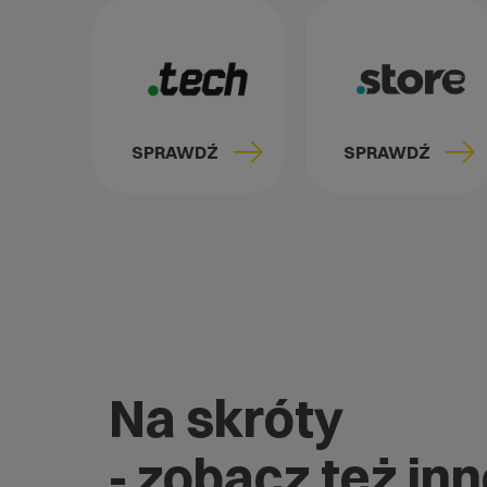
SPRAWDŹ
SPRAWDŹ
Na skróty
- zobacz też in