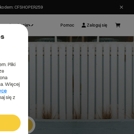
ł z kodem: CFSHOPER259
Inspiracje
Pomoc
Zaloguj się
es
m. Pliki
ze
o
lona
a. Więcej
yce
aj się z
Szukaj