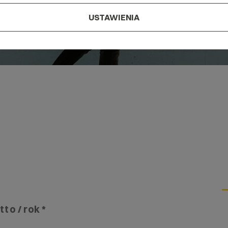
USTAWIENIA
tto / rok *