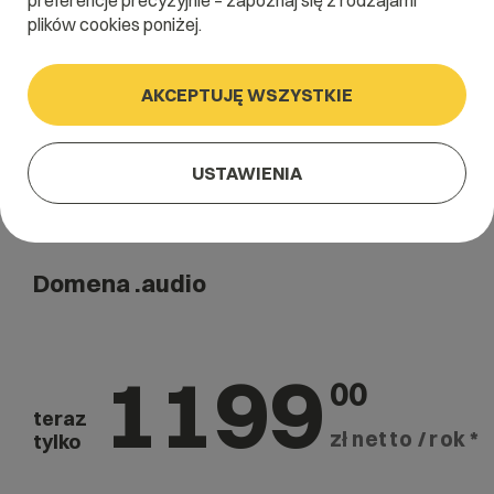
preferencje precyzyjnie – zapoznaj się z rodzajami
Szukaj
plików cookies poniżej.
AKCEPTUJĘ WSZYSTKIE
USTAWIENIA
Domena .audio
1199
00
teraz
zł netto / rok *
tylko