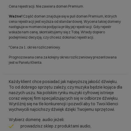
Cena rejestracji. Nie zawiera domen Premium.
Ważne!
Część domen znajduje się w puli domen Premium, których
cena rejestracji jest wyższa od standardowej. Wycena takiej domeny
następuje w momencie podjęcia próby jej rejestracji. Gdy rejestr
wskaże nam cenę, skontaktujemy się z Tobą. Wtedy dopiero
podejmiesz decyzję, czy chcesz dokonać rejestracji.
*Cena za 1. okres rozliczeniowy.
Prognozowana cena za kolejny okres rozliczeniowy prezentowana
jest w Panelu Klienta.
Każdy klient chce posiadać jak najwyższą jakość dźwięku.
To od dobrego sprzętu zależy, czy muzyka będzie kojąca dla
naszych uszu. Na polskim rynku muzyki cyfrowej istnieje
coraz więcej firm specjalizujących się w odbiorze dźwięku.
Wyróżnij się na tle konkurencji i pozwól aby to Twoi klienci
wychwycili najcichszy dźwięk dzięki Twojemu sprzętowi.
Wybierz domenę .audio jeżeli:
prowadzisz sklep z produktami audio,