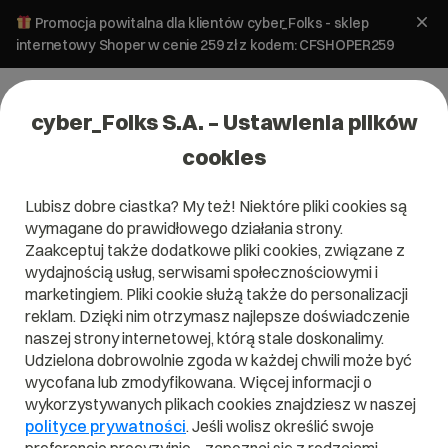
Promocja powitalna dla klientów cyber_Folks - sklep
internetowy Shoper w cenie 259 zł z kodem: CFSHOPER259
cyber_Folks S.A. – Ustawienia plików
cookies
Lubisz dobre ciastka? My też! Niektóre pliki cookies są
wymagane do prawidłowego działania strony.
Zaakceptuj także dodatkowe pliki cookies, związane z
Domena .audio
wydajnością usług, serwisami społecznościowymi i
marketingiem. Pliki cookie służą także do personalizacji
Kiedy dźwięk przenika Twe ciało
reklam. Dzięki nim otrzymasz najlepsze doświadczenie
naszej strony internetowej, którą stale doskonalimy.
Udzielona dobrowolnie zgoda w każdej chwili może być
wycofana lub zmodyfikowana. Więcej informacji o
wykorzystywanych plikach cookies znajdziesz w naszej
.audio
polityce prywatności
. Jeśli wolisz określić swoje