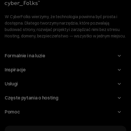
W CyberFolks wierzymy, że technologia powinna być prosta i
dostępna. Dlatego tworzymy narzędzia, które pozwalają
budować strony, rozwijać projekty i zarządzać nimi bez stresu.
Hosting, domeny, bezpieczeństwo — wszystko w jednym miejscu.
Formalnie i na luzie
O nas
Inspiracje
Relacje inwestorskie
Blog
Usługi
Program Korzyści dla Inwestorów
Słownik IT
Domeny
Regulaminy i specyfikacje
Częste pytania o hosting
WordPress
Certyfikaty SSL
Raporty i dokumenty
Jak przenieść stronę?
Audyt stron
Pomoc
Hosting www
Cennik domen
Jak przenieść domenę?
Generator polityki prywatności
Pomoc cyber_Folks
Hosting dla WordPress
Cennik hostingu, vps, ssl
Jak założyć stronę na WordPress?