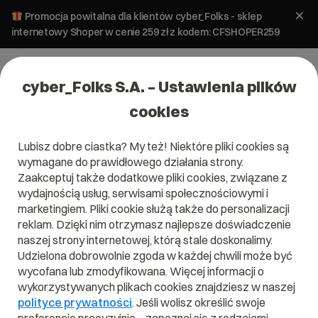
Promocja powitalna dla klientów cyber_Folks - sklep
internetowy Shoper w cenie 259 zł z kodem: CFSHOPER259
cyber_Folks S.A. – Ustawienia plików
cookies
Lubisz dobre ciastka? My też! Niektóre pliki cookies są
wymagane do prawidłowego działania strony.
Zaakceptuj także dodatkowe pliki cookies, związane z
Domena .exposed
wydajnością usług, serwisami społecznościowymi i
marketingiem. Pliki cookie służą także do personalizacji
Skuteczność w sieci tylko .exposed!
reklam. Dzięki nim otrzymasz najlepsze doświadczenie
naszej strony internetowej, którą stale doskonalimy.
Udzielona dobrowolnie zgoda w każdej chwili może być
wycofana lub zmodyfikowana. Więcej informacji o
wykorzystywanych plikach cookies znajdziesz w naszej
.exposed
polityce prywatności
. Jeśli wolisz określić swoje