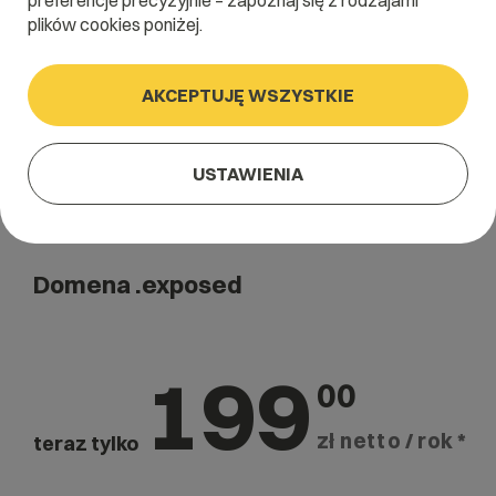
preferencje precyzyjnie – zapoznaj się z rodzajami
Szukaj
plików cookies poniżej.
AKCEPTUJĘ WSZYSTKIE
USTAWIENIA
Domena .exposed
199
00
zł netto / rok *
teraz tylko