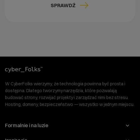
SPRAWDŹ
W CyberFolks wierzymy, że technologia powinna być prosta i
dostępna. Dlatego tworzymy narzędzia, które pozwalają
budować strony, rozwijać projekty i zarządzać nimi bez stresu.
Hosting, domeny, bezpieczeństwo — wszystko w jednym miejscu.
Formalnie i na luzie
O nas