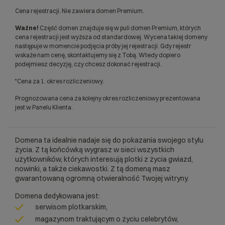
Cena rejestracji. Nie zawiera domen Premium.
Ważne!
Część domen znajduje się w puli domen Premium, których
cena rejestracji jest wyższa od standardowej. Wycena takiej domeny
następuje w momencie podjęcia próby jej rejestracji. Gdy rejestr
wskaże nam cenę, skontaktujemy się z Tobą. Wtedy dopiero
podejmiesz decyzję, czy chcesz dokonać rejestracji.
*Cena za 1. okres rozliczeniowy.
Prognozowana cena za kolejny okres rozliczeniowy prezentowana
jest w Panelu Klienta.
Domena ta idealnie nadaje się do pokazania swojego stylu
życia. Z tą końcówką wygrasz w sieci wszystkich
użytkowników, których interesują plotki z życia gwiazd,
nowinki, a także ciekawostki. Z tą domeną masz
gwarantowaną ogromną otwieralność Twojej witryny.
Domena dedykowana jest:
serwisom plotkarskim,
magazynom traktującym o życiu celebrytów,