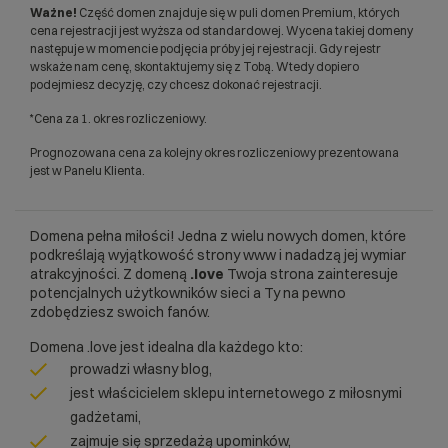
Ważne!
Część domen znajduje się w puli domen Premium, których
cena rejestracji jest wyższa od standardowej. Wycena takiej domeny
następuje w momencie podjęcia próby jej rejestracji. Gdy rejestr
wskaże nam cenę, skontaktujemy się z Tobą. Wtedy dopiero
podejmiesz decyzję, czy chcesz dokonać rejestracji.
*Cena za 1. okres rozliczeniowy.
Prognozowana cena za kolejny okres rozliczeniowy prezentowana
jest w Panelu Klienta.
Domena pełna miłości! Jedna z wielu nowych domen, które
podkreślają wyjątkowość strony www i nadadzą jej wymiar
atrakcyjności. Z domeną
.love
Twoja strona zainteresuje
potencjalnych użytkowników sieci a Ty na pewno
zdobędziesz swoich fanów.
Domena .love jest idealna dla każdego kto:
prowadzi własny blog,
jest właścicielem sklepu internetowego z miłosnymi
gadżetami,
zajmuje się sprzedażą upominków,