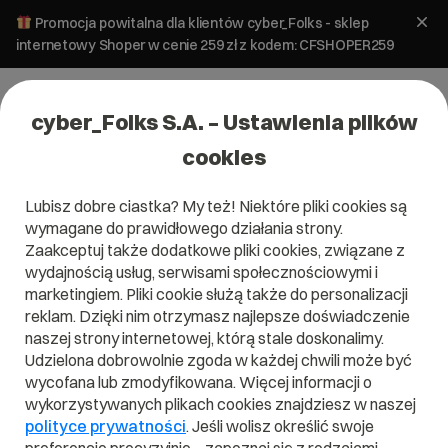
Promocja powitalna dla klientów cyber_Folks - sklep
internetowy Shoper w cenie 259 zł z kodem: CFSHOPER259
cyber_Folks S.A. – Ustawienia plików
cookies
Lubisz dobre ciastka? My też! Niektóre pliki cookies są
wymagane do prawidłowego działania strony.
Zaakceptuj także dodatkowe pliki cookies, związane z
Domena .love
wydajnością usług, serwisami społecznościowymi i
marketingiem. Pliki cookie służą także do personalizacji
reklam. Dzięki nim otrzymasz najlepsze doświadczenie
naszej strony internetowej, którą stale doskonalimy.
Udzielona dobrowolnie zgoda w każdej chwili może być
.love
wycofana lub zmodyfikowana. Więcej informacji o
wykorzystywanych plikach cookies znajdziesz w naszej
Szukaj
polityce prywatności
. Jeśli wolisz określić swoje