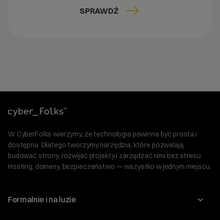
SPRAWDŹ
W CyberFolks wierzymy, że technologia powinna być prosta i
dostępna. Dlatego tworzymy narzędzia, które pozwalają
budować strony, rozwijać projekty i zarządzać nimi bez stresu.
Hosting, domeny, bezpieczeństwo — wszystko w jednym miejscu.
Formalnie i na luzie
O nas