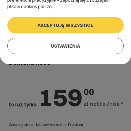
preferencje precyzyjnie – zapoznaj się z rodzajami
plików cookies poniżej.
AKCEPTUJĘ WSZYSTKIE
USTAWIENIA
Domena .love
159
00
zł netto / rok *
teraz tylko
Cena rejestracji. Nie zawiera domen Premium.