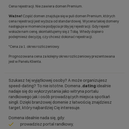
Cena rejestracji. Nie zawiera domen Premium.
Ważne!
Część domen znajduje się w puli domen Premium, których
cena rejestracji jest wyższa od standardowej. Wycena takiej domeny
następuje w momencie podjęcia próby jej rejestracji. Gdy rejestr
wskaże nam cenę, skontaktujemy się z Tobą. Wtedy dopiero
podejmiesz decyzję, czy chcesz dokonać rejestracji.
*Cena za 1. okres rozliczeniowy.
Prognozowana cena za kolejny okres rozliczeniowy prezentowana
jest w Panelu Klienta.
Szukasz tej wyjątkowej osoby? A może organizujesz
speed-dating? To nie istotne. Domena
.dating
idealnie
nadaje się do wykorzystania jako witryna portalu
randkowego jak i osób prowadzących miejsca spotkań
singli. Dzięki branżowej domenie z łatwością znajdziesz
target, który najbardziej Cię interesuje.
Domena idealnie nada się, gdy:
prowadzisz portal randkowy,