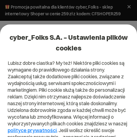
Promocja powitalna dla klientów cyber_Folks - sklep
internetowy Shoper w cenie 259 zł z kodem: CFSHOPER259
cyber_Folks S.A. – Ustawienia plików
cookies
Lubisz dobre ciastka? My też! Niektóre pliki cookies są
wymagane do prawidłowego działania strony.
Zaakceptuj także dodatkowe pliki cookies, związane z
Domena .dating
wydajnością usług, serwisami społecznościowymi i
marketingiem. Pliki cookie służą także do personalizacji
Gdy szukasz tej wyjątkowej osoby!
reklam. Dzięki nim otrzymasz najlepsze doświadczenie
naszej strony internetowej, którą stale doskonalimy.
Udzielona dobrowolnie zgoda w każdej chwili może być
wycofana lub zmodyfikowana. Więcej informacji o
wykorzystywanych plikach cookies znajdziesz w naszej
.dating
polityce prywatności
. Jeśli wolisz określić swoje