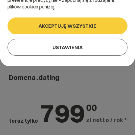
preferencje precyzyjnie – zapoznaj się z rodzajami
Szukaj
plików cookies poniżej.
AKCEPTUJĘ WSZYSTKIE
USTAWIENIA
Domena .dating
799
00
zł netto / rok *
teraz tylko