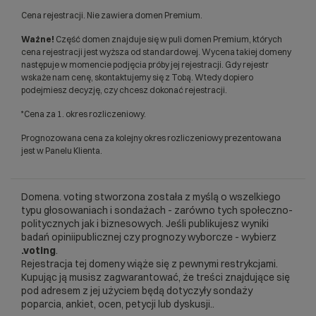
Cena rejestracji. Nie zawiera domen Premium.
Ważne!
Część domen znajduje się w puli domen Premium, których
cena rejestracji jest wyższa od standardowej. Wycena takiej domeny
następuje w momencie podjęcia próby jej rejestracji. Gdy rejestr
wskaże nam cenę, skontaktujemy się z Tobą. Wtedy dopiero
podejmiesz decyzję, czy chcesz dokonać rejestracji.
*Cena za 1. okres rozliczeniowy.
Prognozowana cena za kolejny okres rozliczeniowy prezentowana
jest w Panelu Klienta.
Domena. voting stworzona została z myślą o wszelkiego
typu głosowaniach i sondażach - zarówno tych społeczno-
politycznych jak i biznesowych. Jeśli publikujesz wyniki
badań opiniipublicznej czy prognozy wyborcze - wybierz
.voting
.
Rejestracja tej domeny wiąże się z pewnymi restrykcjami.
Kupując ją musisz zagwarantować, że treści znajdujące się
pod adresem z jej użyciem będą dotyczyły sondaży
poparcia, ankiet, ocen, petycji lub dyskusji..