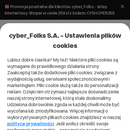
Promocja powitalna dla klientów cyber_Folks - sklep
internetowy Shoper w cenie 259 zł z kodem: CFSHOPER259
cyber_Folks S.A. – Ustawienia plików
cookies
Lubisz dobre ciastka? My też! Niektóre pliki cookies są
wymagane do prawidłowego działania strony.
Zaakceptuj także dodatkowe pliki cookies, związane z
Domena .voting
wydajnością usług, serwisami społecznościowymi i
marketingiem. Pliki cookie służą także do personalizacji
Daj ludziom głos!
reklam. Dzięki nim otrzymasz najlepsze doświadczenie
naszej strony internetowej, którą stale doskonalimy.
Udzielona dobrowolnie zgoda w każdej chwili może być
wycofana lub zmodyfikowana. Więcej informacji o
wykorzystywanych plikach cookies znajdziesz w naszej
.voting
polityce prywatności
. Jeśli wolisz określić swoje