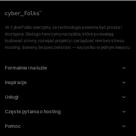
W CyberFolks wierzymy, że technologia powinna być prosta i
dostępna. Dlatego tworzymy narzędzia, które pozwalają
budować strony, rozwijać projekty i zarządzać nimi bez stresu.
Hosting, domeny, bezpieczeństwo — wszystko w jednym miejscu.
Formalnie i na luzie
O nas
Inspiracje
Relacje inwestorskie
Blog
Usługi
Program Korzyści dla Inwestorów
Słownik IT
Domeny
Regulaminy i specyfikacje
Częste pytania o hosting
WordPress
Certyfikaty SSL
Raporty i dokumenty
Jak przenieść stronę?
Audyt stron
Pomoc
Hosting www
Cennik domen
Jak przenieść domenę?