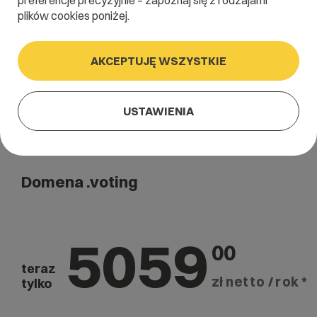
preferencje precyzyjnie – zapoznaj się z rodzajami
Szukaj
plików cookies poniżej.
AKCEPTUJĘ WSZYSTKIE
USTAWIENIA
Domena .voting
5059
00
teraz
zł netto / rok *
tylko