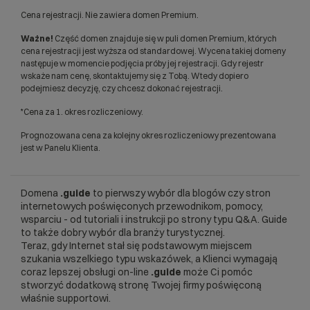
Cena rejestracji. Nie zawiera domen Premium.
Ważne!
Część domen znajduje się w puli domen Premium, których
cena rejestracji jest wyższa od standardowej. Wycena takiej domeny
następuje w momencie podjęcia próby jej rejestracji. Gdy rejestr
wskaże nam cenę, skontaktujemy się z Tobą. Wtedy dopiero
podejmiesz decyzję, czy chcesz dokonać rejestracji.
*Cena za 1. okres rozliczeniowy.
Prognozowana cena za kolejny okres rozliczeniowy prezentowana
jest w Panelu Klienta.
Domena
.guide
to pierwszy wybór dla blogów czy stron
internetowych poświęconych przewodnikom, pomocy,
wsparciu - od tutoriali i instrukcji po strony typu Q&A. Guide
to także dobry wybór dla branży turystycznej.
Teraz, gdy Internet stał się podstawowym miejscem
szukania wszelkiego typu wskazówek, a Klienci wymagają
coraz lepszej obsługi on-line
.guide
może Ci pomóc
stworzyć dodatkową stronę Twojej firmy poświęconą
właśnie supportowi.