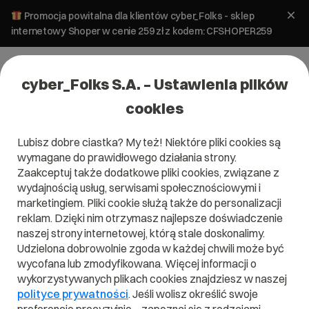
Promocja powitalna dla klientów cyber_Folks - sklep
internetowy Shoper w cenie 259 zł z kodem: CFSHOPER259
cyber_Folks S.A. – Ustawienia plików
cookies
Lubisz dobre ciastka? My też! Niektóre pliki cookies są
wymagane do prawidłowego działania strony.
Zaakceptuj także dodatkowe pliki cookies, związane z
Domena .guide
wydajnością usług, serwisami społecznościowymi i
marketingiem. Pliki cookie służą także do personalizacji
Poprowadź do celu
reklam. Dzięki nim otrzymasz najlepsze doświadczenie
naszej strony internetowej, którą stale doskonalimy.
Udzielona dobrowolnie zgoda w każdej chwili może być
wycofana lub zmodyfikowana. Więcej informacji o
wykorzystywanych plikach cookies znajdziesz w naszej
.guide
polityce prywatności
. Jeśli wolisz określić swoje