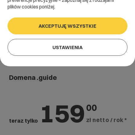
preferencje precyzyjnie – zapoznaj się z rodzajami
Szukaj
plików cookies poniżej.
AKCEPTUJĘ WSZYSTKIE
USTAWIENIA
Domena .guide
159
00
zł netto / rok *
teraz tylko