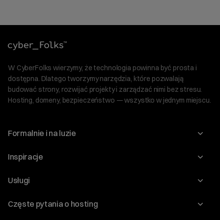
W CyberFolks wierzymy, że technologia powinna być prosta i
dostępna. Dlatego tworzymy narzędzia, które pozwalają
budować strony, rozwijać projekty i zarządzać nimi bez stresu.
Hosting, domeny, bezpieczeństwo — wszystko w jednym miejscu.
Formalnie i na luzie
O nas
Inspiracje
Relacje inwestorskie
Blog
Usługi
Program Korzyści dla Inwestorów
Słownik IT
Domeny
Regulaminy i specyfikacje
Częste pytania o hosting
WordPress
Certyfikaty SSL