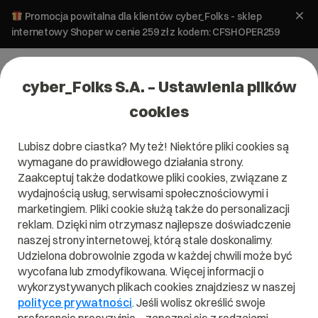
Promocja powitalna dla klientów cyber_Folks - sklep
internetowy Shoper w cenie 259 zł z kodem: CFSHOPER259
cyber_Folks S.A. – Ustawienia plików
cookies
Lubisz dobre ciastka? My też! Niektóre pliki cookies są
wymagane do prawidłowego działania strony.
Zaakceptuj także dodatkowe pliki cookies, związane z
Domena .tourism.pl
wydajnością usług, serwisami społecznościowymi i
marketingiem. Pliki cookie służą także do personalizacji
Domena .tourism.pl
reklam. Dzięki nim otrzymasz najlepsze doświadczenie
naszej strony internetowej, którą stale doskonalimy.
Udzielona dobrowolnie zgoda w każdej chwili może być
wycofana lub zmodyfikowana. Więcej informacji o
wykorzystywanych plikach cookies znajdziesz w naszej
.tourism.pl
polityce prywatności
. Jeśli wolisz określić swoje