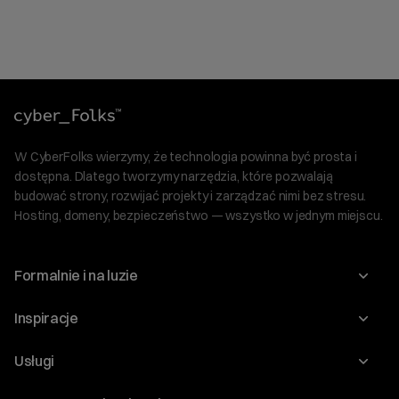
W CyberFolks wierzymy, że technologia powinna być prosta i
dostępna. Dlatego tworzymy narzędzia, które pozwalają
budować strony, rozwijać projekty i zarządzać nimi bez stresu.
Hosting, domeny, bezpieczeństwo — wszystko w jednym miejscu.
Formalnie i na luzie
O nas
Inspiracje
Relacje inwestorskie
Blog
Usługi
Program Korzyści dla Inwestorów
Słownik IT
Domeny