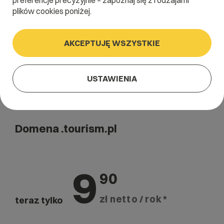
preferencje precyzyjnie – zapoznaj się z rodzajami
Szukaj
plików cookies poniżej.
AKCEPTUJĘ WSZYSTKIE
USTAWIENIA
Domena .tourism.pl
9
90
zł netto / rok *
teraz tylko