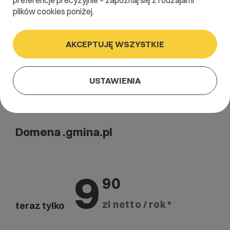
preferencje precyzyjnie – zapoznaj się z rodzajami
Szukaj
plików cookies poniżej.
AKCEPTUJĘ WSZYSTKIE
USTAWIENIA
Domena .gmina.pl
9
90
zł netto / rok *
teraz tylko