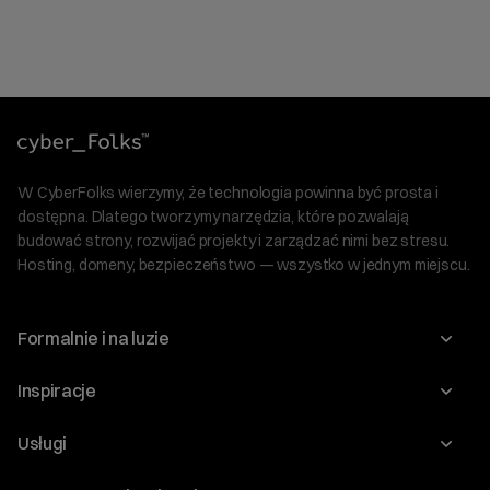
W CyberFolks wierzymy, że technologia powinna być prosta i
dostępna. Dlatego tworzymy narzędzia, które pozwalają
budować strony, rozwijać projekty i zarządzać nimi bez stresu.
Hosting, domeny, bezpieczeństwo — wszystko w jednym miejscu.
Formalnie i na luzie
O nas
Inspiracje
Relacje inwestorskie
Blog
Usługi
Program Korzyści dla Inwestorów
Słownik IT
Domeny