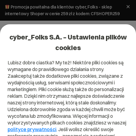
Promocja powitalna dla klientów cyber_Folks - sklep
internetowy Shoper w cenie 259 zł z kodem: CFSHOPER259
cyber_Folks S.A. – Ustawienia plików
cookies
Lubisz dobre ciastka? My też! Niektóre pliki cookies są
wymagane do prawidłowego działania strony.
Zaakceptuj także dodatkowe pliki cookies, związane z
Domena .gmina.pl
wydajnością usług, serwisami społecznościowymi i
marketingiem. Pliki cookie służą także do personalizacji
Domena .gmina.pl
reklam. Dzięki nim otrzymasz najlepsze doświadczenie
naszej strony internetowej, którą stale doskonalimy.
Udzielona dobrowolnie zgoda w każdej chwili może być
wycofana lub zmodyfikowana. Więcej informacji o
wykorzystywanych plikach cookies znajdziesz w naszej
.gmina.pl
polityce prywatności
. Jeśli wolisz określić swoje