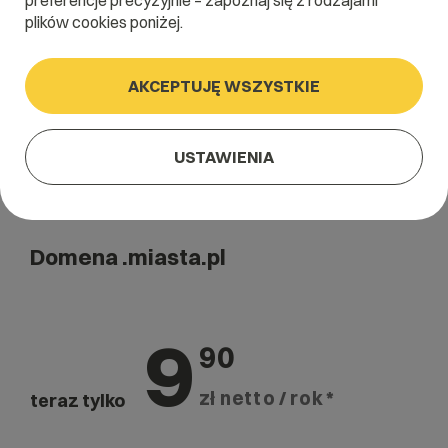
preferencje precyzyjnie – zapoznaj się z rodzajami
Szukaj
plików cookies poniżej.
AKCEPTUJĘ WSZYSTKIE
USTAWIENIA
Domena .miasta.pl
9
90
zł netto / rok *
teraz tylko