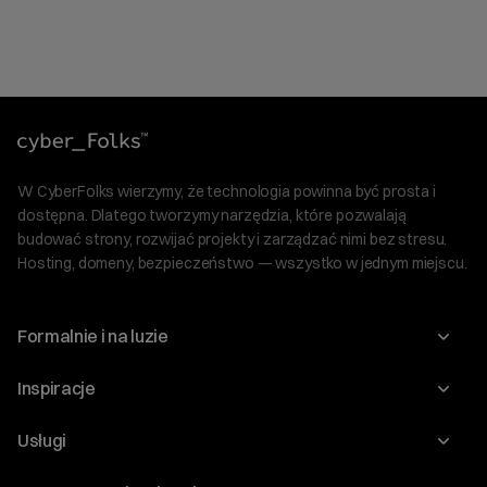
W CyberFolks wierzymy, że technologia powinna być prosta i
dostępna. Dlatego tworzymy narzędzia, które pozwalają
budować strony, rozwijać projekty i zarządzać nimi bez stresu.
Hosting, domeny, bezpieczeństwo — wszystko w jednym miejscu.
Formalnie i na luzie
O nas
Inspiracje
Relacje inwestorskie
Blog
Usługi
Program Korzyści dla Inwestorów
Słownik IT
Domeny