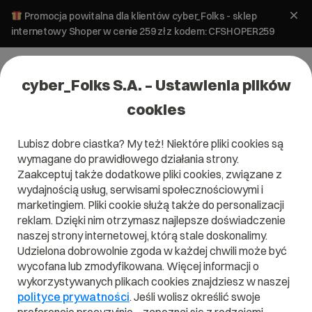
Promocja powitalna dla klientów cyber_Folks - sklep
internetowy Shoper w cenie 259 zł z kodem: CFSHOPER259
cyber_Folks S.A. – Ustawienia plików
cookies
Lubisz dobre ciastka? My też! Niektóre pliki cookies są
wymagane do prawidłowego działania strony.
Zaakceptuj także dodatkowe pliki cookies, związane z
Domena .miasta.pl
wydajnością usług, serwisami społecznościowymi i
marketingiem. Pliki cookie służą także do personalizacji
Domena .miasta.pl
reklam. Dzięki nim otrzymasz najlepsze doświadczenie
naszej strony internetowej, którą stale doskonalimy.
Udzielona dobrowolnie zgoda w każdej chwili może być
wycofana lub zmodyfikowana. Więcej informacji o
wykorzystywanych plikach cookies znajdziesz w naszej
.miasta.pl
polityce prywatności
. Jeśli wolisz określić swoje