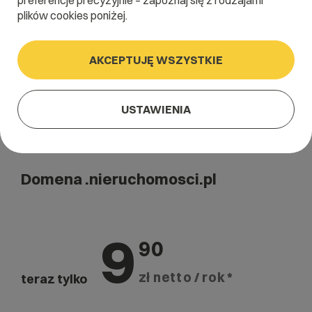
preferencje precyzyjnie – zapoznaj się z rodzajami
Szukaj
plików cookies poniżej.
AKCEPTUJĘ WSZYSTKIE
USTAWIENIA
Domena .nieruchomosci.pl
9
90
zł netto / rok *
teraz tylko