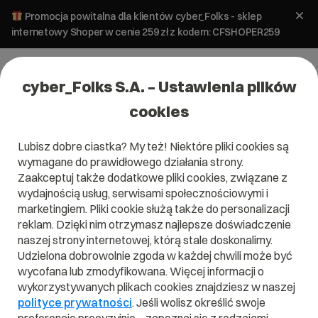
Promocja powitalna dla klientów cyber_Folks - sklep
internetowy Shoper w cenie 259 zł z kodem: CFSHOPER259
cyber_Folks S.A. – Ustawienia plików
cookies
Lubisz dobre ciastka? My też! Niektóre pliki cookies są
wymagane do prawidłowego działania strony.
Zaakceptuj także dodatkowe pliki cookies, związane z
Domena .nieruchomosci.pl
wydajnością usług, serwisami społecznościowymi i
marketingiem. Pliki cookie służą także do personalizacji
Domena .nieruchomosci.pl
reklam. Dzięki nim otrzymasz najlepsze doświadczenie
naszej strony internetowej, którą stale doskonalimy.
Udzielona dobrowolnie zgoda w każdej chwili może być
wycofana lub zmodyfikowana. Więcej informacji o
wykorzystywanych plikach cookies znajdziesz w naszej
.nieruchomosci.pl
polityce prywatności
. Jeśli wolisz określić swoje