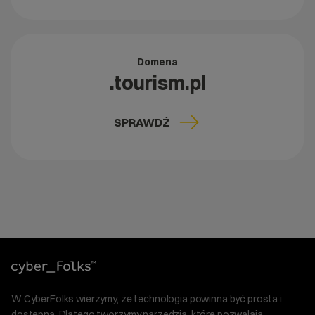
Domena
.tourism.pl
SPRAWDŹ
W CyberFolks wierzymy, że technologia powinna być prosta i
dostępna. Dlatego tworzymy narzędzia, które pozwalają