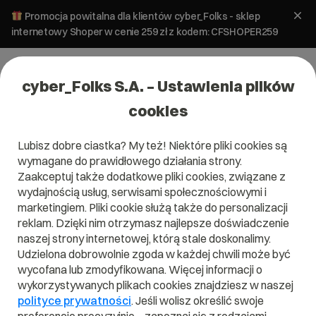
Promocja powitalna dla klientów cyber_Folks - sklep
internetowy Shoper w cenie 259 zł z kodem: CFSHOPER259
cyber_Folks S.A. – Ustawienia plików
cookies
Lubisz dobre ciastka? My też! Niektóre pliki cookies są
wymagane do prawidłowego działania strony.
Zaakceptuj także dodatkowe pliki cookies, związane z
Domena .net.pl
wydajnością usług, serwisami społecznościowymi i
marketingiem. Pliki cookie służą także do personalizacji
Domena .net.pl
reklam. Dzięki nim otrzymasz najlepsze doświadczenie
naszej strony internetowej, którą stale doskonalimy.
Udzielona dobrowolnie zgoda w każdej chwili może być
wycofana lub zmodyfikowana. Więcej informacji o
wykorzystywanych plikach cookies znajdziesz w naszej
.net.pl
polityce prywatności
. Jeśli wolisz określić swoje