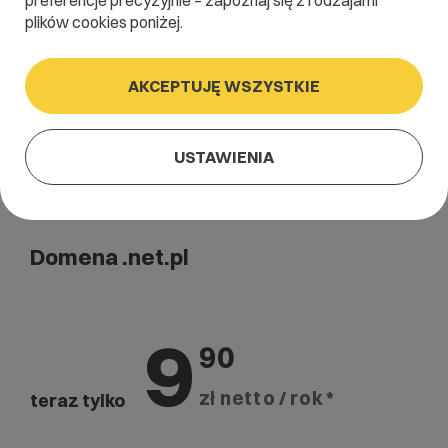
preferencje precyzyjnie – zapoznaj się z rodzajami
Szukaj
plików cookies poniżej.
AKCEPTUJĘ WSZYSTKIE
USTAWIENIA
Domena .net.pl
9
90
zł netto / rok *
teraz tylko