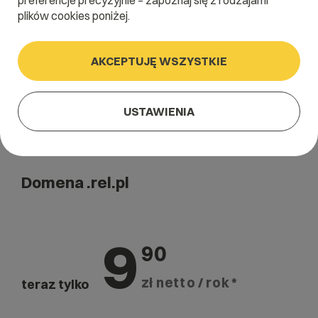
preferencje precyzyjnie – zapoznaj się z rodzajami
Szukaj
plików cookies poniżej.
AKCEPTUJĘ WSZYSTKIE
USTAWIENIA
Domena .rel.pl
9
90
zł netto / rok *
teraz tylko