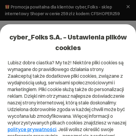
Promocja powitalna dla klientów cyber_Folks - sklep
internetowy Shoper w cenie 259 zł z kodem: CFSHOPER259
cyber_Folks S.A. – Ustawienia plików
cookies
Lubisz dobre ciastka? My też! Niektóre pliki cookies są
wymagane do prawidłowego działania strony.
Zaakceptuj także dodatkowe pliki cookies, związane z
Domena .rel.pl
wydajnością usług, serwisami społecznościowymi i
marketingiem. Pliki cookie służą także do personalizacji
Domena .rel.pl
reklam. Dzięki nim otrzymasz najlepsze doświadczenie
naszej strony internetowej, którą stale doskonalimy.
Udzielona dobrowolnie zgoda w każdej chwili może być
wycofana lub zmodyfikowana. Więcej informacji o
wykorzystywanych plikach cookies znajdziesz w naszej
.rel.pl
polityce prywatności
. Jeśli wolisz określić swoje